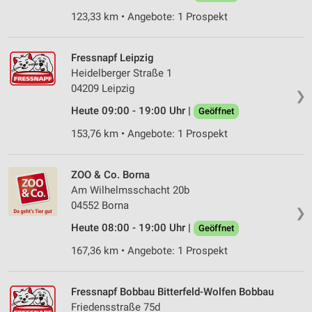
Verwendung von Profilen zur Auswahl
123,33 km • Angebote: 1 Prospekt
personalisierter Werbung
Erstellung von Profilen zur Personalisierung
Fressnapf Leipzig
von Inhalten
Heidelberger Straße 1
04209 Leipzig
❯
Verwendung von Profilen zur Auswahl
personalisierter Inhalte
Heute 09:00 - 19:00 Uhr |
Geöffnet
153,76 km • Angebote: 1 Prospekt
Messung der Werbeleistung
Messung der Performance von Inhalten
ZOO & Co. Borna
Am Wilhelmsschacht 20b
Analyse von Zielgruppen durch Statistiken oder
Kombinationen von Daten aus verschiedenen
04552 Borna
❯
Quellen
Heute 08:00 - 19:00 Uhr |
Geöffnet
Entwicklung und Verbesserung der Angebote
167,36 km • Angebote: 1 Prospekt
Verwendung reduzierter Daten zur Auswahl von
Inhalten
Fressnapf Bobbau Bitterfeld-Wolfen Bobbau
Friedensstraße 75d
IAB-Besonderheiten: