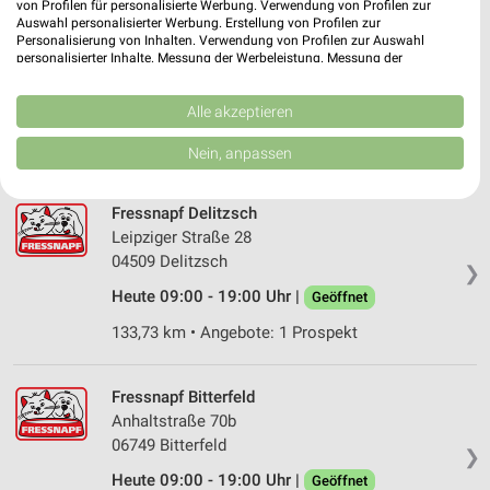
von Profilen für personalisierte Werbung. Verwendung von Profilen zur
Auswahl personalisierter Werbung. Erstellung von Profilen zur
Fressnapf Coswig
Personalisierung von Inhalten. Verwendung von Profilen zur Auswahl
Moritzburger Straße 6-8
personalisierter Inhalte. Messung der Werbeleistung. Messung der
Performance von Inhalten. Analyse von Zielgruppen durch Statistiken oder
01640 Coswig
❯
Kombinationen von Daten aus verschiedenen Quellen. Entwicklung und
Verbesserung der Angebote. Verwendung reduzierter Daten zur Auswahl
Alle akzeptieren
Heute 09:00 - 19:00 Uhr |
Geöffnet
von Inhalten.
Daten können außerhalb der Europäischen Union weitergegeben und in die
154,93 km • Angebote: 1 Prospekt
Nein, anpassen
USA gesendet werden.
Ihre Einwilligung und die cookie Richtlinie gelten ausschließlich für diese
Website/App.
Fressnapf Delitzsch
Partnerliste anzeigen (1 IAB-Anbieter)
Leipziger Straße 28
04509 Delitzsch
Wir nutzen Ihre Daten für folgende Zwecke:
❯
IAB-Verarbeitungszwecke:
Heute 09:00 - 19:00 Uhr |
Geöffnet
Speichern von oder Zugriff auf Informationen
133,73 km • Angebote: 1 Prospekt
auf einem Endgerät
Verwendung reduzierter Daten zur Auswahl von
Fressnapf Bitterfeld
Werbeanzeigen
Anhaltstraße 70b
06749 Bitterfeld
Erstellung von Profilen für personalisierte
❯
Werbung
Heute 09:00 - 19:00 Uhr |
Geöffnet