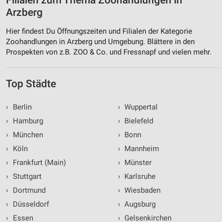
Filialen zum Thema Zoohandlungen in
Arzberg
Hier findest Du Öffnungszeiten und Filialen der Kategorie
Zoohandlungen in Arzberg und Umgebung. Blättere in den
Prospekten von z.B. ZOO & Co. und Fressnapf und vielen mehr.
Top Städte
›
Berlin
›
Wuppertal
›
Hamburg
›
Bielefeld
›
München
›
Bonn
›
Köln
›
Mannheim
›
Frankfurt (Main)
›
Münster
›
Stuttgart
›
Karlsruhe
›
Dortmund
›
Wiesbaden
›
Düsseldorf
›
Augsburg
›
Essen
›
Gelsenkirchen