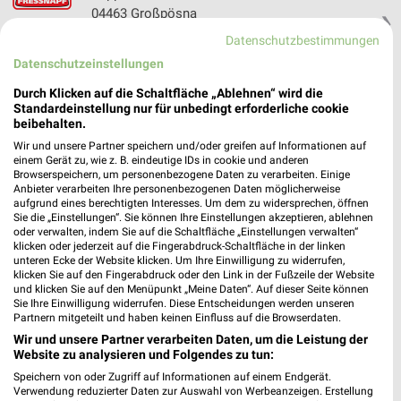
04463 Großpösna
❯
Datenschutzbestimmungen
Heute 09:00 - 19:00 Uhr |
Geöffnet
Datenschutzeinstellungen
152,54 km • Angebote: 1 Prospekt
Durch Klicken auf die Schaltfläche „Ablehnen“ wird die
Standardeinstellung nur für unbedingt erforderliche cookie
beibehalten.
Fressnapf XXL Leipzig
Handelsstraße 10
Wir und unsere Partner speichern und/oder greifen auf Informationen auf
einem Gerät zu, wie z. B. eindeutige IDs in cookie und anderen
04356 Leipzig
❯
Browserspeichern, um personenbezogene Daten zu verarbeiten. Einige
Anbieter verarbeiten Ihre personenbezogenen Daten möglicherweise
Heute 09:30 - 19:00 Uhr |
Geöffnet
aufgrund eines berechtigten Interesses. Um dem zu widersprechen, öffnen
Sie die „Einstellungen“. Sie können Ihre Einstellungen akzeptieren, ablehnen
142,21 km • Angebote: 1 Prospekt
oder verwalten, indem Sie auf die Schaltfläche „Einstellungen verwalten“
klicken oder jederzeit auf die Fingerabdruck-Schaltfläche in der linken
unteren Ecke der Website klicken. Um Ihre Einwilligung zu widerrufen,
ZOO & Co. Coswig XXL
klicken Sie auf den Fingerabdruck oder den Link in der Fußzeile der Website
und klicken Sie auf den Menüpunkt „Meine Daten“. Auf dieser Seite können
Dresdner Str. 119d
Sie Ihre Einwilligung widerrufen. Diese Entscheidungen werden unseren
01640 Coswig
Partnern mitgeteilt und haben keinen Einfluss auf die Browserdaten.
❯
Wir und unsere Partner verarbeiten Daten, um die Leistung der
Heute 09:00 - 19:00 Uhr |
Geöffnet
Website zu analysieren und Folgendes zu tun:
155,32 km • Angebote: 1 Prospekt
Speichern von oder Zugriff auf Informationen auf einem Endgerät.
Verwendung reduzierter Daten zur Auswahl von Werbeanzeigen. Erstellung