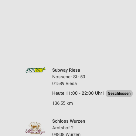
Messung der Performance von Inhalten
Analyse von Zielgruppen durch Statistiken oder Kombinationen 
Quellen
Entwicklung und Verbesserung der Angebote
Verwendung reduzierter Daten zur Auswahl von Inhalten
IAB-Besonderheiten:
Verwendung genauer Standortdaten
Subway Riesa
Nossener Str 50
Geräte anhand von aktiv angeforderten Informationen identifizie
01589 Riesa
Nicht-IAB-Verarbeitungszwecke:
Heute 11:00 - 22:00 Uhr |
Geschlossen
Notwendig
136,55 km
Performance
Schloss Wurzen
Funktional
Amtshof 2
04808 Wurzen
Werbung