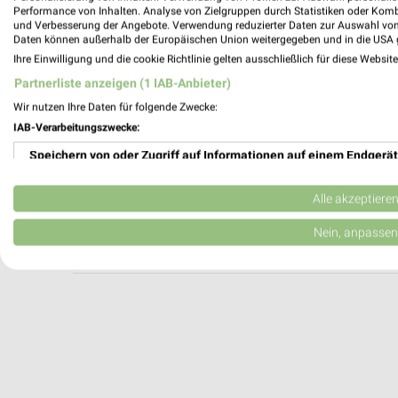
McDonald's Riesa
Performance von Inhalten. Analyse von Zielgruppen durch Statistiken oder Kom
und Verbesserung der Angebote. Verwendung reduzierter Daten zur Auswahl von
Lommatzscher Straße 29
Daten können außerhalb der Europäischen Union weitergegeben und in die USA 
01587 Riesa
Ihre Einwilligung und die cookie Richtlinie gelten ausschließlich für diese Websit
Heute 07:00 - 01:00 Uhr |
Geöffnet
Partnerliste anzeigen (1 IAB-Anbieter)
136,45 km
Wir nutzen Ihre Daten für folgende Zwecke:
IAB-Verarbeitungszwecke:
Speichern von oder Zugriff auf Informationen auf einem Endgerät
Freddy Fresh Pizza Riesa
Hauptstraße 3
Verwendung reduzierter Daten zur Auswahl von Werbeanzeigen
01589 Riesa
Alle akzeptiere
Heute 11:00 - 21:30 Uhr |
Geschlossen
Erstellung von Profilen für personalisierte Werbung
Nein, anpassen
135,57 km
Verwendung von Profilen zur Auswahl personalisierter Werbung
Erstellung von Profilen zur Personalisierung von Inhalten
Verwendung von Profilen zur Auswahl personalisierter Inhalte
Messung der Werbeleistung