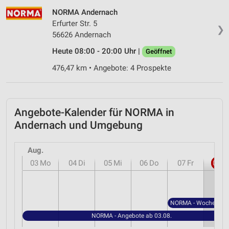
Verwendung genauer Standortdaten
NORMA Andernach
Erfurter Str. 5
Geräte anhand von aktiv angeforderten
❯
56626 Andernach
Informationen identifizieren
Heute 08:00 - 20:00 Uhr |
Geöffnet
Nicht-IAB-Verarbeitungszwecke:
476,47 km • Angebote: 4 Prospekte
Notwendig
Performance
Angebote-Kalender für NORMA in
Funktional
Andernach und Umgebung
Werbung
Aug.
03
Mo
04
Di
05
Mi
06
Do
07
Fr
08
S
NORMA - Angebote ab 03.08.