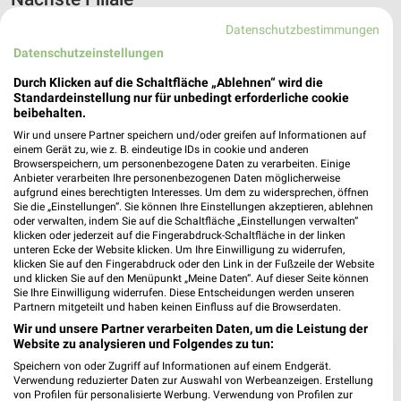
Datenschutzbestimmungen
NORMA Andernach
Datenschutzeinstellungen
Erfurter Str. 5
❯
56626 Andernach
Durch Klicken auf die Schaltfläche „Ablehnen“ wird die
Standardeinstellung nur für unbedingt erforderliche cookie
Heute 08:00 - 20:00 Uhr |
Geöffnet
beibehalten.
476,47 km • Angebote: 4 Prospekte
Wir und unsere Partner speichern und/oder greifen auf Informationen auf
einem Gerät zu, wie z. B. eindeutige IDs in cookie und anderen
Browserspeichern, um personenbezogene Daten zu verarbeiten. Einige
Anbieter verarbeiten Ihre personenbezogenen Daten möglicherweise
aufgrund eines berechtigten Interesses. Um dem zu widersprechen, öffnen
Sie die „Einstellungen“. Sie können Ihre Einstellungen akzeptieren, ablehnen
oder verwalten, indem Sie auf die Schaltfläche „Einstellungen verwalten“
klicken oder jederzeit auf die Fingerabdruck-Schaltfläche in der linken
unteren Ecke der Website klicken. Um Ihre Einwilligung zu widerrufen,
klicken Sie auf den Fingerabdruck oder den Link in der Fußzeile der Website
und klicken Sie auf den Menüpunkt „Meine Daten“. Auf dieser Seite können
Sie Ihre Einwilligung widerrufen. Diese Entscheidungen werden unseren
Partnern mitgeteilt und haben keinen Einfluss auf die Browserdaten.
Wir und unsere Partner verarbeiten Daten, um die Leistung der
Website zu analysieren und Folgendes zu tun:
❯
Speichern von oder Zugriff auf Informationen auf einem Endgerät.
Verwendung reduzierter Daten zur Auswahl von Werbeanzeigen. Erstellung
von Profilen für personalisierte Werbung. Verwendung von Profilen zur