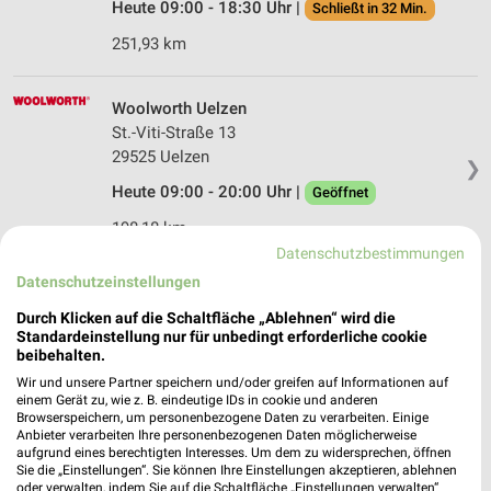
Heute 09:00 - 18:30 Uhr |
Schließt in 32 Min.
251,93 km
Woolworth Uelzen
St.-Viti-Straße 13
29525 Uelzen
❯
Heute 09:00 - 20:00 Uhr |
Geöffnet
198,18 km
Datenschutzbestimmungen
Datenschutzeinstellungen
Ernsting's family Uelzen
Bahnhofstrasse 2-4
Durch Klicken auf die Schaltfläche „Ablehnen“ wird die
Standardeinstellung nur für unbedingt erforderliche cookie
29525 Uelzen
❯
beibehalten.
Heute 08:00 - 20:00 Uhr |
Geöffnet
Wir und unsere Partner speichern und/oder greifen auf Informationen auf
einem Gerät zu, wie z. B. eindeutige IDs in cookie und anderen
198,33 km
Browserspeichern, um personenbezogene Daten zu verarbeiten. Einige
Anbieter verarbeiten Ihre personenbezogenen Daten möglicherweise
aufgrund eines berechtigten Interesses. Um dem zu widersprechen, öffnen
Sie die „Einstellungen“. Sie können Ihre Einstellungen akzeptieren, ablehnen
Ernsting's family Uelzen
oder verwalten, indem Sie auf die Schaltfläche „Einstellungen verwalten“