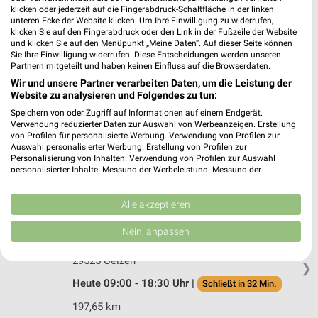
Bahnhofstraße 26
klicken oder jederzeit auf die Fingerabdruck-Schaltfläche in der linken
unteren Ecke der Website klicken. Um Ihre Einwilligung zu widerrufen,
29525 Uelzen
❯
klicken Sie auf den Fingerabdruck oder den Link in der Fußzeile der Website
und klicken Sie auf den Menüpunkt „Meine Daten“. Auf dieser Seite können
Heute 08:30 - 18:00 Uhr |
Schließt in 2 Min.
Sie Ihre Einwilligung widerrufen. Diese Entscheidungen werden unseren
Partnern mitgeteilt und haben keinen Einfluss auf die Browserdaten.
197,87 km
Wir und unsere Partner verarbeiten Daten, um die Leistung der
Website zu analysieren und Folgendes zu tun:
Tchibo Filiale mit Kaffee Bar Uelzen
Speichern von oder Zugriff auf Informationen auf einem Endgerät.
Verwendung reduzierter Daten zur Auswahl von Werbeanzeigen. Erstellung
Veersser Strasse 3
von Profilen für personalisierte Werbung. Verwendung von Profilen zur
29525 Uelzen
❯
Auswahl personalisierter Werbung. Erstellung von Profilen zur
Personalisierung von Inhalten. Verwendung von Profilen zur Auswahl
Heute 09:30 - 18:00 Uhr |
Schließt in 2 Min.
personalisierter Inhalte. Messung der Werbeleistung. Messung der
Performance von Inhalten. Analyse von Zielgruppen durch Statistiken oder
197,73 km • Angebote: 5 Prospekte
Kombinationen von Daten aus verschiedenen Quellen. Entwicklung und
Verbesserung der Angebote. Verwendung reduzierter Daten zur Auswahl
Alle akzeptieren
von Inhalten.
Daten können außerhalb der Europäischen Union weitergegeben und in die
CEKA Kaufhaus Uelzen
Nein, anpassen
USA gesendet werden.
Gudesstraße 13-23
Ihre Einwilligung und die cookie Richtlinie gelten ausschließlich für diese
29525 Uelzen
Website/App.
❯
Heute 09:00 - 18:30 Uhr |
Partnerliste anzeigen (1 IAB-Anbieter)
Schließt in 32 Min.
Wir nutzen Ihre Daten für folgende Zwecke:
197,65 km