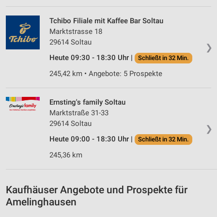
IAB-Verarbeitungszwecke:
Speichern von oder Zugriff auf Informationen
Tchibo Filiale mit Kaffee Bar Soltau
auf einem Endgerät
Marktstrasse 18
29614 Soltau
Verwendung reduzierter Daten zur Auswahl von
❯
Werbeanzeigen
Heute 09:30 - 18:30 Uhr |
Schließt in 32 Min.
Erstellung von Profilen für personalisierte
245,42 km • Angebote: 5 Prospekte
Werbung
Verwendung von Profilen zur Auswahl
Ernsting's family Soltau
personalisierter Werbung
Marktstraße 31-33
29614 Soltau
❯
Erstellung von Profilen zur Personalisierung
von Inhalten
Heute 09:00 - 18:30 Uhr |
Schließt in 32 Min.
245,36 km
Verwendung von Profilen zur Auswahl
personalisierter Inhalte
Messung der Werbeleistung
Kaufhäuser Angebote und Prospekte für
Amelinghausen
Messung der Performance von Inhalten