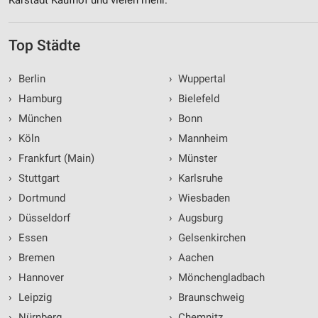
Top Städte
›
Berlin
›
Wuppertal
›
Hamburg
›
Bielefeld
›
München
›
Bonn
›
Köln
›
Mannheim
›
Frankfurt (Main)
›
Münster
›
Stuttgart
›
Karlsruhe
›
Dortmund
›
Wiesbaden
›
Düsseldorf
›
Augsburg
›
Essen
›
Gelsenkirchen
›
Bremen
›
Aachen
›
Hannover
›
Mönchengladbach
›
Leipzig
›
Braunschweig
›
Nürnberg
›
Chemnitz