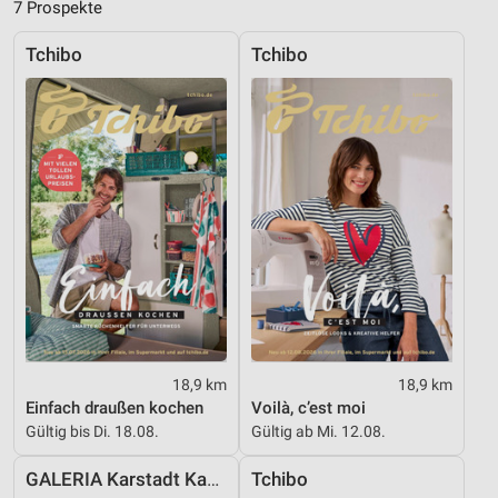
7 Prospekte
Analyse von Zielgruppen durch Statistiken oder
Kombinationen von Daten aus verschiedenen
Quellen
Tchibo
Tchibo
Entwicklung und Verbesserung der Angebote
Verwendung reduzierter Daten zur Auswahl von
Inhalten
IAB-Besonderheiten:
Verwendung genauer Standortdaten
Geräte anhand von aktiv angeforderten
Informationen identifizieren
Nicht-IAB-Verarbeitungszwecke:
Notwendig
18,9 km
18,9 km
Einfach draußen kochen
Voilà, c’est moi
Performance
Gültig bis Di. 18.08.
Gültig ab Mi. 12.08.
Funktional
GALERIA Karstadt Kaufhof
Tchibo