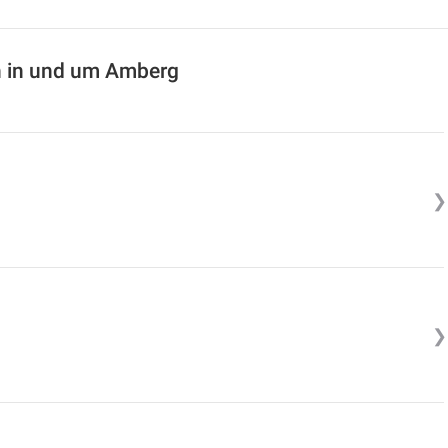
n in und um Amberg
❯
❯