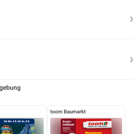
❯
❯
mgebung
toom Baumarkt