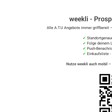
weekli - Pros
Alle A.T.U Angebote immer griffbereit 
✔
Standortgenau
✔
Folge deinem L
✔
Push-Benachric
✔
Einkaufsliste -
Nutze weekli auch mobil –