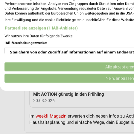
Performance von Inhalten. Analyse von Zielgruppen durch Statistiken oder Kom
und Verbesserung der Angebote. Verwendung reduzierter Daten zur Auswahl von
MEH
Daten können außerhalb der Europäischen Union weitergegeben und in die USA 
Ihre Einwilligung und die cookie Richtlinie gelten ausschließlich für diese Websit
Partnerliste anzeigen (1 IAB-Anbieter)
weekli Magazin
Wir nutzen Ihre Daten für folgende Zwecke:
IAB-Verarbeitungszwecke:
Speichern von oder Zugriff auf Informationen auf einem Endgerät
Verwendung reduzierter Daten zur Auswahl von Werbeanzeigen
Alle akzeptiere
Erstellung von Profilen für personalisierte Werbung
Nein, anpassen
Verwendung von Profilen zur Auswahl personalisierter Werbung
Mit ACTION günstig in den Frühling
20.03.2026
Erstellung von Profilen zur Personalisierung von Inhalten
Verwendung von Profilen zur Auswahl personalisierter Inhalte
Im
weekli Magazin
erwarten dich neben Infos zu Acti
Haushaltsplanung und einfache Wege, dein Budget na
Messung der Werbeleistung