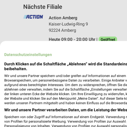
Nächste Filiale
Action Amberg
Kaiser-Ludwig-Ring 9
92224 Amberg
Heute 09:00 - 20:00 Uhr |
Geöffnet
358,30 km • Angebote: 1 Prospekt
Datenschutzeinstellungen
Durch Klicken auf die Schaltfläche „Ablehnen“ wird die Standardeins
beibehalten.
Angebote-Kalender für Action in A
Wir und unsere Partner speichern und/oder greifen auf Informationen auf einem G
Browserspeichern, um personenbezogene Daten zu verarbeiten. Einige Anbieter 
aufgrund eines berechtigten Interesses. Um dem zu widersprechen, öffnen Sie die 
Aug.
ablehnen oder verwalten, indem Sie auf die Schaltfläche „Einstellungen verwalten“
03
Mo
04
Di
05
Mi
06
Do
07
F
der linken unteren Ecke der Website klicken. Um Ihre Einwilligung zu widerrufen, 
der Website und klicken Sie auf den Menüpunkt „Meine Daten“. Auf dieser Seite k
Act
werden unseren Partnern mitgeteilt und haben keinen Einfluss auf die Browserda
Wir und unsere Partner verarbeiten Daten, um die Leistung der Webs
Speichern von oder Zugriff auf Informationen auf einem Endgerät. Verwendung 
von Profilen für personalisierte Werbung. Verwendung von Profilen zur Auswahl p
Personalisierung von Inhalten. Verwendung von Profilen zur Auswahl personalis