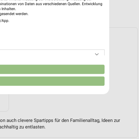
binationen von Daten aus verschiedenen Quellen. Entwicklung
 Inhalten.
R PROSPEKTE
gesendet werden.
e/App.
n
on auch clevere Spartipps für den Familienalltag, Ideen zur
chhaltig zu entlasten.