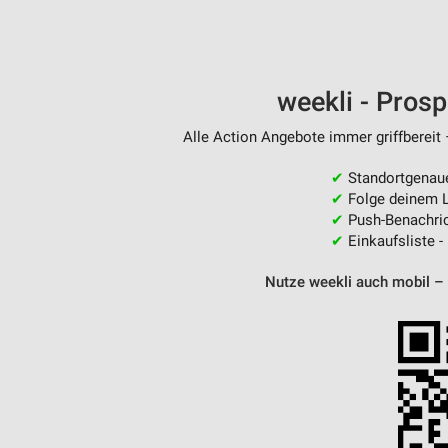
Messung der Performance von Inhalten
Analyse von Zielgruppen durch Statistiken oder Kombinationen 
Quellen
weekli - Pros
Entwicklung und Verbesserung der Angebote
Alle Action Angebote immer griffbereit 
Verwendung reduzierter Daten zur Auswahl von Inhalten
✔
Standortgenau
IAB-Besonderheiten:
✔
Folge deinem L
Verwendung genauer Standortdaten
✔
Push-Benachric
✔
Einkaufsliste -
Geräte anhand von aktiv angeforderten Informationen identifizie
Nutze weekli auch mobil –
Nicht-IAB-Verarbeitungszwecke:
Notwendig
Performance
Funktional
Werbung