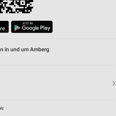
en in und um Amberg
❯
alz