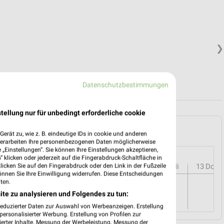
❯
Datenschutzbestimmungen
tellung nur für unbedingt erforderliche cookie
mberg und Umgebung
erät zu, wie z. B. eindeutige IDs in cookie und anderen
verarbeiten Ihre personenbezogenen Daten möglicherweise
„Einstellungen“. Sie können Ihre Einstellungen akzeptieren,
 klicken oder jederzeit auf die Fingerabdruck-Schaltfläche in
r
08
Sa
09
So
10
Mo
11
Di
12
Mi
13
Do
klicken Sie auf den Fingerabdruck oder den Link in der Fußzeile
önnen Sie Ihre Einwilligung widerrufen. Diese Entscheidungen
ion - Angebote ab 05.08.
ten.
ite zu analysieren und Folgendes zu tun:
reduzierter Daten zur Auswahl von Werbeanzeigen. Erstellung
ersonalisierter Werbung. Erstellung von Profilen zur
ierter Inhalte. Messung der Werbeleistung. Messung der