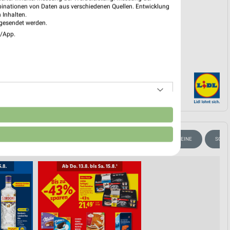
binationen von Daten aus verschiedenen Quellen. Entwicklung
 Inhalten.
gesendet werden.
e/App.
n
KAFFEE
GEWINNSPIEL
AKTIONEN, RABATTE & GUTSCHEINE
SOMM