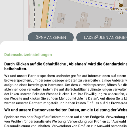
ÖPNV ANZEIGEN
LADESÄULEN ANZEIGE
Datenschutzeinstellungen
Aktuelle Angebote in dieser Filiale
Durch Klicken auf die Schaltfläche „Ablehnen“ wird die Standardeins
Anzahl Prospekte: 2
beibehalten.
Letztes Prospektupdate: vor 3 Tagen
Wir und unsere Partner speichern und/oder greifen auf Informationen auf einem G
Browserspeichern, um personenbezogene Daten zu verarbeiten. Einige Anbieter 
aufgrund eines berechtigten Interesses. Um dem zu widersprechen, öffnen Sie die 
Lidl Pr
ablehnen oder verwalten, indem Sie auf die Schaltfläche „Einstellungen verwalten“
der linken unteren Ecke der Website klicken. Um Ihre Einwilligung zu widerrufen, 
Gültig von
der Website und klicken Sie auf den Menüpunkt „Meine Daten“. Auf dieser Seite k
werden unseren Partnern mitgeteilt und haben keinen Einfluss auf die Browserda
📅
Kalende
Wir und unsere Partner verarbeiten Daten, um die Leistung der Webs
Speichern von oder Zugriff auf Informationen auf einem Endgerät. Verwendung 
von Profilen für personalisierte Werbung. Verwendung von Profilen zur Auswahl p
PROSP
Personalisierung von Inhalten. Verwendung von Profilen zur Auswahl personalis