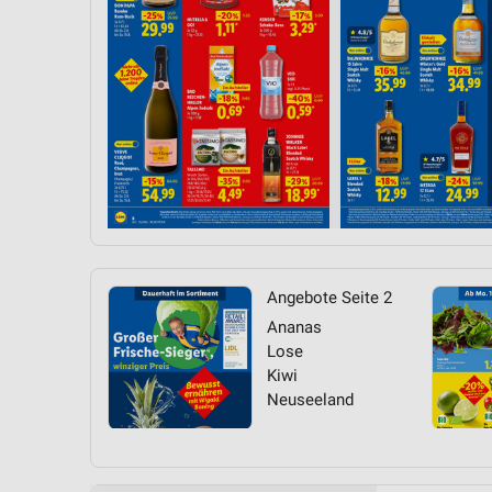
Messung der Performance von Inhalten
Analyse von Zielgruppen durch Statistiken oder Kombinationen 
Quellen
Entwicklung und Verbesserung der Angebote
Verwendung reduzierter Daten zur Auswahl von Inhalten
IAB-Besonderheiten:
Verwendung genauer Standortdaten
Geräte anhand von aktiv angeforderten Informationen identifizie
Angebote Seite 2
Nicht-IAB-Verarbeitungszwecke:
Ananas
Lose
Notwendig
Kiwi
Neuseeland
Performance
Funktional
Werbung