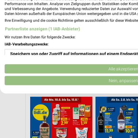
Performance von Inhalten. Analyse von Zielgruppen durch Statistiken oder Kom
❯
und Verbesserung der Angebote. Verwendung reduzierter Daten zur Auswahl von
Daten können außerhalb der Europäischen Union weitergegeben und in die USA 
Ihre Einwilligung und die cookie Richtlinie gelten ausschließlich für diese Websit
Partnerliste anzeigen (1 IAB-Anbieter)
Wir nutzen Ihre Daten für folgende Zwecke:
IAB-Verarbeitungszwecke:
Speichern von oder Zugriff auf Informationen auf einem Endgerät
Verwendung reduzierter Daten zur Auswahl von Werbeanzeigen
Alle akzeptiere
Erstellung von Profilen für personalisierte Werbung
Nein, anpassen
OTE
WHISKEY & WHISKY
MODETRENDS
HANDY & SMARTPHONE
Verwendung von Profilen zur Auswahl personalisierter Werbung
Erstellung von Profilen zur Personalisierung von Inhalten
Verwendung von Profilen zur Auswahl personalisierter Inhalte
Messung der Werbeleistung