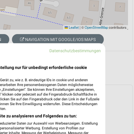
Leaflet
|
©
OpenStreetMap
contributors
N
NAVIGATION MIT GOOGLE/IOS MAPS
Datenschutzbestimmungen
tellung nur für unbedingt erforderliche cookie
erät zu, wie z. B. eindeutige IDs in cookie und anderen
verarbeiten Ihre personenbezogenen Daten möglicherweise
„Einstellungen“. Sie können Ihre Einstellungen akzeptieren,
ospekt für Amberg ab Mo. den 10.08.
 klicken oder jederzeit auf die Fingerabdruck-Schaltfläche in
klicken Sie auf den Fingerabdruck oder den Link in der Fußzeile
 10. Aug. bis 15. Aug.
önnen Sie Ihre Einwilligung widerrufen. Diese Entscheidungen
ten.
reintrag erstellen
ite zu analysieren und Folgendes zu tun:
reduzierter Daten zur Auswahl von Werbeanzeigen. Erstellung
ersonalisierter Werbung. Erstellung von Profilen zur
EKT BLÄTTERN
ierter Inhalte. Messung der Werbeleistung. Messung der