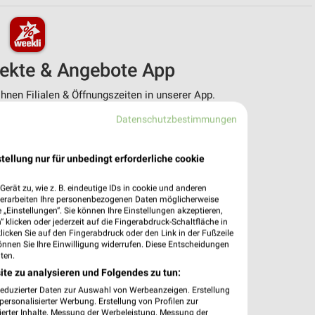
pekte & Angebote App
nen Filialen & Öffnungszeiten in unserer App.
Datenschutzbestimmungen
e Angebote
ieblingshändler
htigungen bei neuen Prospekten
tellung nur für unbedingt erforderliche cookie
 Einkauf stressfrei planen
erät zu, wie z. B. eindeutige IDs in cookie und anderen
 App jetzt laden oder QR-Code scannen.
verarbeiten Ihre personenbezogenen Daten möglicherweise
„Einstellungen“. Sie können Ihre Einstellungen akzeptieren,
 klicken oder jederzeit auf die Fingerabdruck-Schaltfläche in
klicken Sie auf den Fingerabdruck oder den Link in der Fußzeile
önnen Sie Ihre Einwilligung widerrufen. Diese Entscheidungen
ten.
ite zu analysieren und Folgendes zu tun:
reduzierter Daten zur Auswahl von Werbeanzeigen. Erstellung
ersonalisierter Werbung. Erstellung von Profilen zur
ierter Inhalte. Messung der Werbeleistung. Messung der