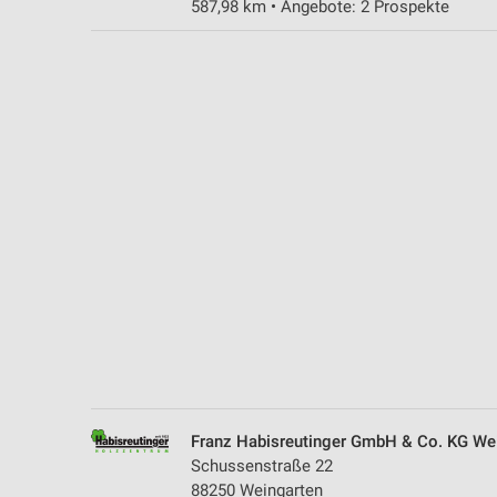
587,98 km • Angebote: 2 Prospekte
Messung der Performance von Inhalten
Analyse von Zielgruppen durch Statistiken oder Kombinationen 
Quellen
Entwicklung und Verbesserung der Angebote
Verwendung reduzierter Daten zur Auswahl von Inhalten
IAB-Besonderheiten:
Verwendung genauer Standortdaten
Geräte anhand von aktiv angeforderten Informationen identifizie
Nicht-IAB-Verarbeitungszwecke:
Notwendig
Performance
Franz Habisreutinger GmbH & Co. KG We
Funktional
Schussenstraße 22
88250 Weingarten
Werbung