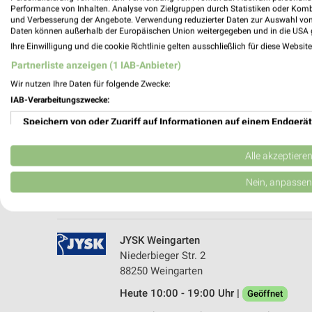
Performance von Inhalten. Analyse von Zielgruppen durch Statistiken oder Kom
und Verbesserung der Angebote. Verwendung reduzierter Daten zur Auswahl von
Daten können außerhalb der Europäischen Union weitergegeben und in die USA 
Ihre Einwilligung und die cookie Richtlinie gelten ausschließlich für diese Websit
Partnerliste anzeigen (1 IAB-Anbieter)
Wir nutzen Ihre Daten für folgende Zwecke:
IAB-Verarbeitungszwecke:
Speichern von oder Zugriff auf Informationen auf einem Endgerät
Matratzen Concord Bad Saulgau
Herbertinger Straße 56
Verwendung reduzierter Daten zur Auswahl von Werbeanzeigen
88348 Bad Saulgau
Alle akzeptiere
Heute 10:00 - 19:00 Uhr |
Geöffnet
Erstellung von Profilen für personalisierte Werbung
Nein, anpassen
572,16 km
Verwendung von Profilen zur Auswahl personalisierter Werbung
Erstellung von Profilen zur Personalisierung von Inhalten
JYSK Weingarten
Niederbieger Str. 2
Verwendung von Profilen zur Auswahl personalisierter Inhalte
88250 Weingarten
Heute 10:00 - 19:00 Uhr |
Messung der Werbeleistung
Geöffnet