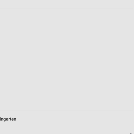
von Daten aus verschiedenen
ren
ingarten