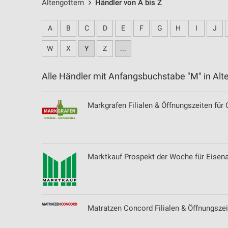
Altengottern
Händler von A bis Z
A
B
C
D
E
F
G
H
I
J
W
X
Y
Z
...
Alle Händler mit Anfangsbuchstabe "M" in A
Markgrafen Filialen & Öffnungszeiten für
Marktkauf Prospekt der Woche für Eisen
Matratzen Concord Filialen & Öffnungszei