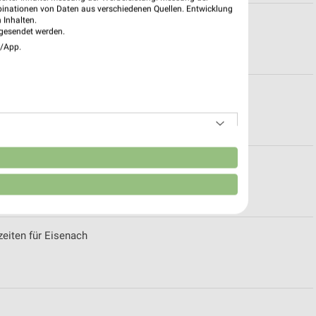
binationen von Daten aus verschiedenen Quellen. Entwicklung
 Inhalten.
für Mühlhausen
gesendet werden.
e/App.
ühlhausen/Thüringen
n
für Edersleben
eiten für Eisenach