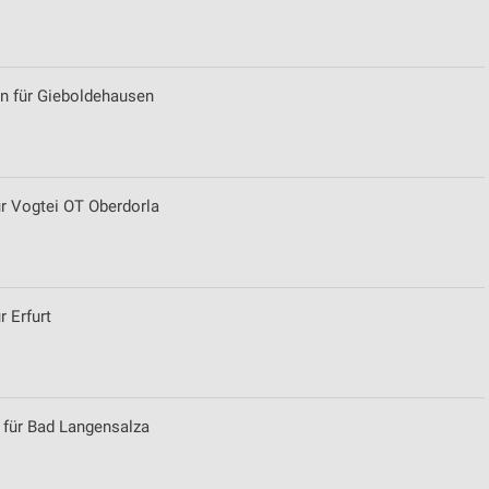
von Daten aus verschiedenen
en für Gieboldehausen
ür Vogtei OT Oberdorla
ren
r Erfurt
 für Bad Langensalza