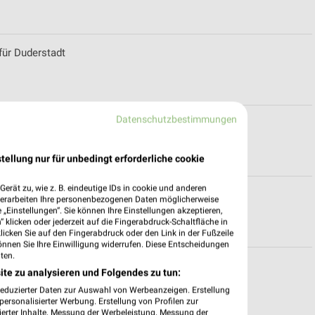
für Duderstadt
Datenschutzbestimmungen
ten für Bad Lauterberg
tellung nur für unbedingt erforderliche cookie
erät zu, wie z. B. eindeutige IDs in cookie und anderen
ssel
verarbeiten Ihre personenbezogenen Daten möglicherweise
„Einstellungen“. Sie können Ihre Einstellungen akzeptieren,
 klicken oder jederzeit auf die Fingerabdruck-Schaltfläche in
klicken Sie auf den Fingerabdruck oder den Link in der Fußzeile
önnen Sie Ihre Einwilligung widerrufen. Diese Entscheidungen
ten.
furt
ite zu analysieren und Folgendes zu tun:
reduzierter Daten zur Auswahl von Werbeanzeigen. Erstellung
ersonalisierter Werbung. Erstellung von Profilen zur
ierter Inhalte. Messung der Werbeleistung. Messung der