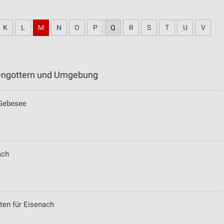
K
L
M
N
O
P
Q
R
S
T
U
V
ltengottern und Umgebung
 Gebesee
ach
ten für Eisenach