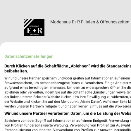
Modehaus E+R Filialen & Öffnungszeiten 
Modehaus Rudolphi Filialen & Öffnungszei
Datenschutzeinstellungen
Durch Klicken auf die Schaltfläche „Ablehnen“ wird die Standardeins
beibehalten.
Wir und unsere Partner speichern und/oder greifen auf Informationen auf einem G
Mr. Wash Filialen & Öffnungszeiten für Ka
Browserspeichern, um personenbezogene Daten zu verarbeiten. Einige Anbieter 
aufgrund eines berechtigten Interesses. Um dem zu widersprechen, öffnen Sie die 
ablehnen oder verwalten, indem Sie auf die Schaltfläche „Einstellungen verwalten“
der linken unteren Ecke der Website klicken. Um Ihre Einwilligung zu widerrufen, 
der Website und klicken Sie auf den Menüpunkt „Meine Daten“. Auf dieser Seite k
werden unseren Partnern mitgeteilt und haben keinen Einfluss auf die Browserda
Multipolster Katalog und Prospekte für Er
Wir und unsere Partner verarbeiten Daten, um die Leistung der Webs
Speichern von oder Zugriff auf Informationen auf einem Endgerät. Verwendung 
von Profilen für personalisierte Werbung. Verwendung von Profilen zur Auswahl p
Personalisierung von Inhalten. Verwendung von Profilen zur Auswahl personalis