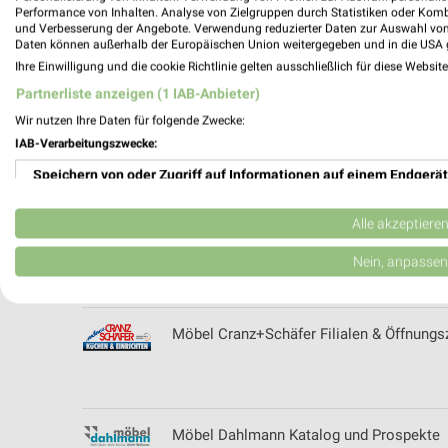
Performance von Inhalten. Analyse von Zielgruppen durch Statistiken oder Kom
und Verbesserung der Angebote. Verwendung reduzierter Daten zur Auswahl von
Mäc-Geiz Prospekte mit Top Angeboten 
Daten können außerhalb der Europäischen Union weitergegeben und in die USA 
Ihre Einwilligung und die cookie Richtlinie gelten ausschließlich für diese Websit
Partnerliste anzeigen (1 IAB-Anbieter)
Wir nutzen Ihre Daten für folgende Zwecke:
Möbel Boss Katalog und Prospekte für M
IAB-Verarbeitungszwecke:
Speichern von oder Zugriff auf Informationen auf einem Endgerät
Verwendung reduzierter Daten zur Auswahl von Werbeanzeigen
Alle akzeptiere
Möbel Bödewig Filialen & Öffnungszeiten 
Erstellung von Profilen für personalisierte Werbung
Nein, anpassen
Verwendung von Profilen zur Auswahl personalisierter Werbung
Möbel Cranz+Schäfer Filialen & Öffnungsz
Erstellung von Profilen zur Personalisierung von Inhalten
Verwendung von Profilen zur Auswahl personalisierter Inhalte
Messung der Werbeleistung
Möbel Dahlmann Katalog und Prospekte