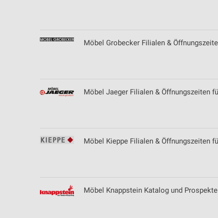
Messung der Performance von Inhalten
Analyse von Zielgruppen durch Statistiken oder Kombinationen 
Quellen
Möbel Grobecker Filialen & Öffnungszeit
Entwicklung und Verbesserung der Angebote
Verwendung reduzierter Daten zur Auswahl von Inhalten
IAB-Besonderheiten:
Möbel Jaeger Filialen & Öffnungszeiten f
Verwendung genauer Standortdaten
Geräte anhand von aktiv angeforderten Informationen identifizie
Möbel Kieppe Filialen & Öffnungszeiten fü
Nicht-IAB-Verarbeitungszwecke:
Notwendig
Performance
Möbel Knappstein Katalog und Prospekte
Funktional
Werbung