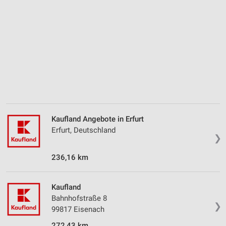
Geräte anhand von aktiv angeforderten
Informationen identifizieren
Nicht-IAB-Verarbeitungszwecke:
Notwendig
Performance
Funktional
Kaufland Angebote in Erfurt
Werbung
Erfurt, Deutschland
❯
236,16 km
Kaufland
Bahnhofstraße 8
❯
99817 Eisenach
272,43 km