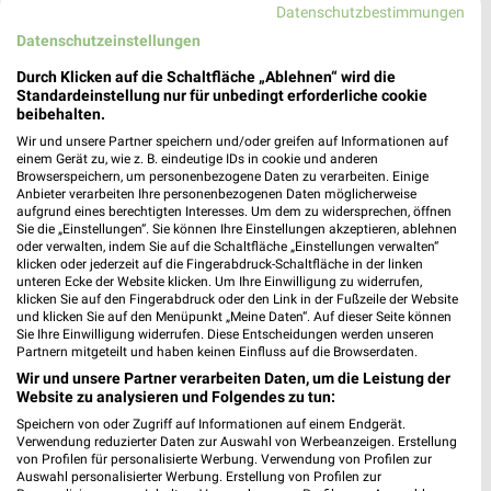
Datenschutzbestimmungen
Datenschutzeinstellungen
Durch Klicken auf die Schaltfläche „Ablehnen“ wird die
Standardeinstellung nur für unbedingt erforderliche cookie
Kaufland - Pre Black Week Angebote
beibehalten.
12.11.2025
Wir und unsere Partner speichern und/oder greifen auf Informationen auf
einem Gerät zu, wie z. B. eindeutige IDs in cookie und anderen
Im
weekli Magazin
erwarten dich neben Infos zu Kaufland
Browserspeichern, um personenbezogene Daten zu verarbeiten. Einige
Anbieter verarbeiten Ihre personenbezogenen Daten möglicherweise
auch clevere Spartipps für den Familienalltag, Ideen zur
aufgrund eines berechtigten Interesses. Um dem zu widersprechen, öffnen
Haushaltsplanung und einfache Wege, dein Budget
Sie die „Einstellungen“. Sie können Ihre Einstellungen akzeptieren, ablehnen
nachhaltig zu entlasten.
oder verwalten, indem Sie auf die Schaltfläche „Einstellungen verwalten“
klicken oder jederzeit auf die Fingerabdruck-Schaltfläche in der linken
unteren Ecke der Website klicken. Um Ihre Einwilligung zu widerrufen,
klicken Sie auf den Fingerabdruck oder den Link in der Fußzeile der Website
und klicken Sie auf den Menüpunkt „Meine Daten“. Auf dieser Seite können
Sie Ihre Einwilligung widerrufen. Diese Entscheidungen werden unseren
Partnern mitgeteilt und haben keinen Einfluss auf die Browserdaten.
Wir und unsere Partner verarbeiten Daten, um die Leistung der
weekli - Prospekte & Angebote App
Website zu analysieren und Folgendes zu tun:
Speichern von oder Zugriff auf Informationen auf einem Endgerät.
Alle Kaufland Angebote immer griffbereit – mit der kostenlosen
Verwendung reduzierter Daten zur Auswahl von Werbeanzeigen. Erstellung
von Profilen für personalisierte Werbung. Verwendung von Profilen zur
weekli App für iOS & Android.
Auswahl personalisierter Werbung. Erstellung von Profilen zur