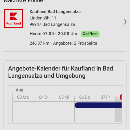
Nächste Filiale
Kaufland Bad Langensalza
Lindenbühl 11
❯
99947 Bad Langensalza
Heute 07:00 - 20:00 Uhr |
Geöffnet
246,37 km • Angebote: 2 Prospekte
Angebote-Kalender für Kaufland in Bad
Langensalza und Umgebung
Aug.
03
Mo
04
Di
05
Mi
06
Do
07
Fr
08
S
Kauf