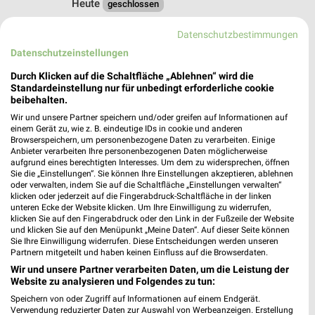
Heute
geschlossen
175,20 km
Datenschutzbestimmungen
Datenschutzeinstellungen
dm Freital
Durch Klicken auf die Schaltfläche „Ablehnen“ wird die
Dresdner Straße 166a
Standardeinstellung nur für unbedingt erforderliche cookie
01705 Freital
beibehalten.
❯
Wir und unsere Partner speichern und/oder greifen auf Informationen auf
Heute
geschlossen
einem Gerät zu, wie z. B. eindeutige IDs in cookie und anderen
Browserspeichern, um personenbezogene Daten zu verarbeiten. Einige
169,65 km
Anbieter verarbeiten Ihre personenbezogenen Daten möglicherweise
aufgrund eines berechtigten Interesses. Um dem zu widersprechen, öffnen
Sie die „Einstellungen“. Sie können Ihre Einstellungen akzeptieren, ablehnen
oder verwalten, indem Sie auf die Schaltfläche „Einstellungen verwalten“
Rossmann Dresden
klicken oder jederzeit auf die Fingerabdruck-Schaltfläche in der linken
Bulgakowstr. 5
unteren Ecke der Website klicken. Um Ihre Einwilligung zu widerrufen,
01217 Dresden
klicken Sie auf den Fingerabdruck oder den Link in der Fußzeile der Website
❯
und klicken Sie auf den Menüpunkt „Meine Daten“. Auf dieser Seite können
Heute
geschlossen
Sie Ihre Einwilligung widerrufen. Diese Entscheidungen werden unseren
Partnern mitgeteilt und haben keinen Einfluss auf die Browserdaten.
168,40 km • Angebote: 3 Prospekte
Wir und unsere Partner verarbeiten Daten, um die Leistung der
Website zu analysieren und Folgendes zu tun:
Speichern von oder Zugriff auf Informationen auf einem Endgerät.
dm Dresden
Verwendung reduzierter Daten zur Auswahl von Werbeanzeigen. Erstellung