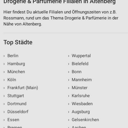
Drogerie & Parfümerie Filialen in Altenberg
Hier findest Du aktuelle Filialen und Öffnungszeiten von z.B.
Rossmann, rund um das Thema Drogerie & Parfümerie in der
Nähe von Altenberg.
Top Städte
›
Berlin
›
Wuppertal
›
Hamburg
›
Bielefeld
›
München
›
Bonn
›
Köln
›
Mannheim
›
Frankfurt (Main)
›
Münster
›
Stuttgart
›
Karlsruhe
›
Dortmund
›
Wiesbaden
›
Düsseldorf
›
Augsburg
›
Essen
›
Gelsenkirchen
›
Bremen
›
Aachen