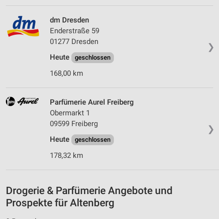
Verwendung von Profilen zur Auswahl
dm Dresden
personalisierter Werbung
Enderstraße 59
Erstellung von Profilen zur Personalisierung
01277 Dresden
❯
von Inhalten
Heute
geschlossen
Verwendung von Profilen zur Auswahl
168,00 km
personalisierter Inhalte
Messung der Werbeleistung
Parfümerie Aurel Freiberg
Obermarkt 1
Messung der Performance von Inhalten
09599 Freiberg
❯
Analyse von Zielgruppen durch Statistiken oder
Heute
geschlossen
Kombinationen von Daten aus verschiedenen
Quellen
178,32 km
Entwicklung und Verbesserung der Angebote
Drogerie & Parfümerie Angebote und
Verwendung reduzierter Daten zur Auswahl von
Prospekte für Altenberg
Inhalten
IAB-Besonderheiten: