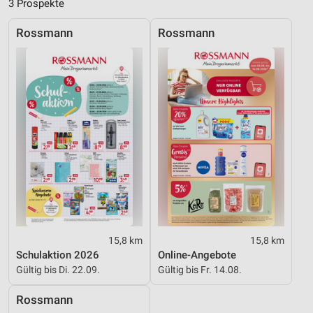
3 Prospekte
Verwendung genauer Standortdaten
Rossmann
Rossmann
Geräte anhand von aktiv angeforderten
Informationen identifizieren
Nicht-IAB-Verarbeitungszwecke:
Notwendig
Performance
Funktional
Werbung
15,8 km
15,8 km
Schulaktion 2026
Online-Angebote
Gültig bis Di. 22.09.
Gültig bis Fr. 14.08.
Rossmann