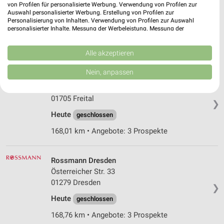
Lockwitzer Straße 1
von Profilen für personalisierte Werbung. Verwendung von Profilen zur
Auswahl personalisierter Werbung. Erstellung von Profilen zur
01219 Dresden
❯
Personalisierung von Inhalten. Verwendung von Profilen zur Auswahl
personalisierter Inhalte. Messung der Werbeleistung. Messung der
Heute
geschlossen
Performance von Inhalten. Analyse von Zielgruppen durch Statistiken oder
Kombinationen von Daten aus verschiedenen Quellen. Entwicklung und
167,73 km
Verbesserung der Angebote. Verwendung reduzierter Daten zur Auswahl
Alle akzeptieren
von Inhalten.
Daten können außerhalb der Europäischen Union weitergegeben und in die
Nein, anpassen
Rossmann Freital
USA gesendet werden.
Oppelstr. 3
Ihre Einwilligung und die cookie Richtlinie gelten ausschließlich für diese
Website/App.
01705 Freital
❯
Partnerliste anzeigen (1 IAB-Anbieter)
Heute
geschlossen
Wir nutzen Ihre Daten für folgende Zwecke:
168,01 km • Angebote: 3 Prospekte
IAB-Verarbeitungszwecke:
Speichern von oder Zugriff auf Informationen
auf einem Endgerät
Rossmann Dresden
Österreicher Str. 33
Verwendung reduzierter Daten zur Auswahl von
01279 Dresden
Werbeanzeigen
❯
Heute
geschlossen
Erstellung von Profilen für personalisierte
168,76 km • Angebote: 3 Prospekte
Werbung