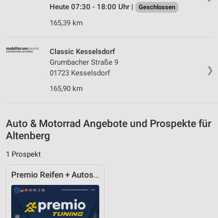
Heute 07:30 - 18:00 Uhr |
Geschlossen
Geräte anhand von aktiv angeforderten
165,39 km
Informationen identifizieren
Nicht-IAB-Verarbeitungszwecke:
Classic Kesselsdorf
Notwendig
Grumbacher Straße 9
❯
01723 Kesselsdorf
Performance
165,90 km
Funktional
Werbung
Auto & Motorrad Angebote und Prospekte für
Altenberg
1 Prospekt
Premio Reifen + Autoservice