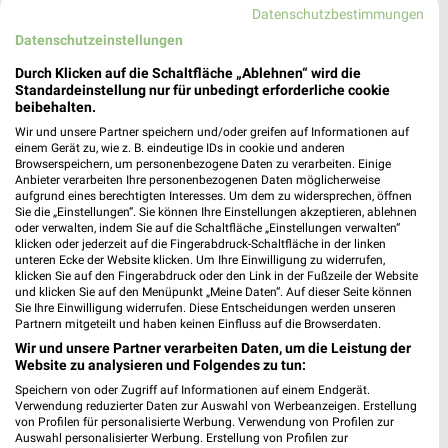
Datenschutzbestimmungen
01219 Dresden
❯
Datenschutzeinstellungen
Heute 08:00 - 18:00 Uhr |
Geschlossen
Durch Klicken auf die Schaltfläche „Ablehnen“ wird die
168,64 km
Standardeinstellung nur für unbedingt erforderliche cookie
beibehalten.
Wir und unsere Partner speichern und/oder greifen auf Informationen auf
A.T.U Freital
einem Gerät zu, wie z. B. eindeutige IDs in cookie und anderen
Wilsdruffer Straße 39
Browserspeichern, um personenbezogene Daten zu verarbeiten. Einige
Anbieter verarbeiten Ihre personenbezogenen Daten möglicherweise
01705 Freital
❯
aufgrund eines berechtigten Interesses. Um dem zu widersprechen, öffnen
Sie die „Einstellungen“. Sie können Ihre Einstellungen akzeptieren, ablehnen
Heute 07:30 - 18:00 Uhr |
Geschlossen
oder verwalten, indem Sie auf die Schaltfläche „Einstellungen verwalten“
klicken oder jederzeit auf die Fingerabdruck-Schaltfläche in der linken
168,27 km
unteren Ecke der Website klicken. Um Ihre Einwilligung zu widerrufen,
klicken Sie auf den Fingerabdruck oder den Link in der Fußzeile der Website
und klicken Sie auf den Menüpunkt „Meine Daten“. Auf dieser Seite können
Freital
Sie Ihre Einwilligung widerrufen. Diese Entscheidungen werden unseren
Partnern mitgeteilt und haben keinen Einfluss auf die Browserdaten.
Zur Wiederitz 16
Wir und unsere Partner verarbeiten Daten, um die Leistung der
01705 Freital
❯
Website zu analysieren und Folgendes zu tun:
Heute 08:00 - 18:00 Uhr |
Geschlossen
Speichern von oder Zugriff auf Informationen auf einem Endgerät.
Verwendung reduzierter Daten zur Auswahl von Werbeanzeigen. Erstellung
166,85 km
von Profilen für personalisierte Werbung. Verwendung von Profilen zur
Auswahl personalisierter Werbung. Erstellung von Profilen zur