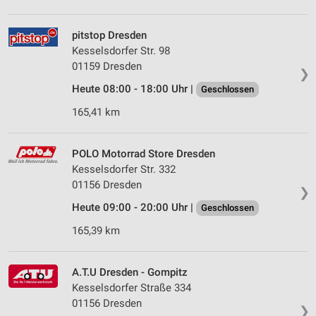
personalisierter Werbung
Erstellung von Profilen zur Personalisierung
pitstop Dresden
von Inhalten
Kesselsdorfer Str. 98
01159 Dresden
❯
Verwendung von Profilen zur Auswahl
personalisierter Inhalte
Heute 08:00 - 18:00 Uhr |
Geschlossen
165,41 km
Messung der Werbeleistung
Messung der Performance von Inhalten
POLO Motorrad Store Dresden
Kesselsdorfer Str. 332
Analyse von Zielgruppen durch Statistiken oder
01156 Dresden
Kombinationen von Daten aus verschiedenen
❯
Quellen
Heute 09:00 - 20:00 Uhr |
Geschlossen
Entwicklung und Verbesserung der Angebote
165,39 km
Verwendung reduzierter Daten zur Auswahl von
Inhalten
A.T.U Dresden - Gompitz
Kesselsdorfer Straße 334
IAB-Besonderheiten:
01156 Dresden
❯
Verwendung genauer Standortdaten