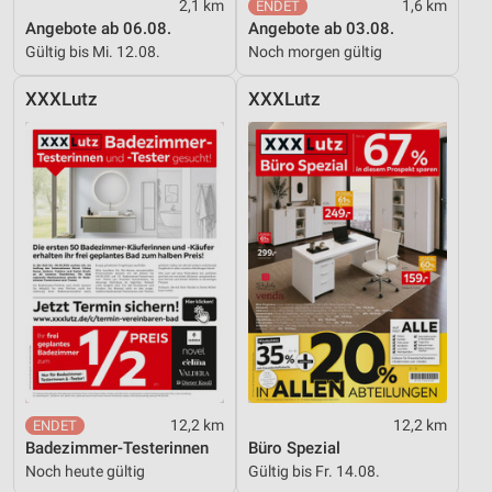
2,1 km
1,6 km
Angebote ab 06.08.
Angebote ab 03.08.
Entwicklung und Verbesserung der Angebote
Gültig bis Mi. 12.08.
Noch morgen gültig
Verwendung reduzierter Daten zur Auswahl von
Inhalten
XXXLutz
XXXLutz
IAB-Besonderheiten:
Verwendung genauer Standortdaten
Geräte anhand von aktiv angeforderten
Informationen identifizieren
Nicht-IAB-Verarbeitungszwecke:
Notwendig
Performance
Funktional
12,2 km
12,2 km
Werbung
Badezimmer-Testerinnen
Büro Spezial
Noch heute gültig
Gültig bis Fr. 14.08.