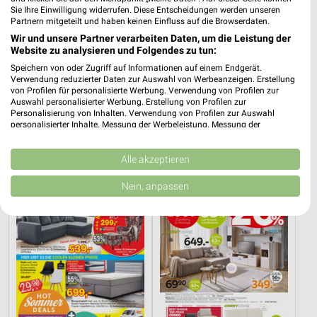
Sie Ihre Einwilligung widerrufen. Diese Entscheidungen werden unseren
Partnern mitgeteilt und haben keinen Einfluss auf die Browserdaten.
Wir und unsere Partner verarbeiten Daten, um die Leistung der
Website zu analysieren und Folgendes zu tun:
Speichern von oder Zugriff auf Informationen auf einem Endgerät.
Verwendung reduzierter Daten zur Auswahl von Werbeanzeigen. Erstellung
von Profilen für personalisierte Werbung. Verwendung von Profilen zur
12,2 km
12,2 km
Auswahl personalisierter Werbung. Erstellung von Profilen zur
Wohnen Spezial
Dieter Knoll
Personalisierung von Inhalten. Verwendung von Profilen zur Auswahl
personalisierter Inhalte. Messung der Werbeleistung. Messung der
Gültig bis Fr. 14.08.
Gültig bis Fr. 14.08.
Performance von Inhalten. Analyse von Zielgruppen durch Statistiken oder
Kombinationen von Daten aus verschiedenen Quellen. Entwicklung und
Opti Wohnwelt
XXXLutz
Verbesserung der Angebote. Verwendung reduzierter Daten zur Auswahl
Alle akzeptieren
von Inhalten.
Daten können außerhalb der Europäischen Union weitergegeben und in die
Nein, anpassen
USA gesendet werden.
Ihre Einwilligung und die cookie Richtlinie gelten ausschließlich für diese
Website/App.
Partnerliste anzeigen (1 IAB-Anbieter)
Wir nutzen Ihre Daten für folgende Zwecke:
IAB-Verarbeitungszwecke:
Speichern von oder Zugriff auf Informationen
auf einem Endgerät