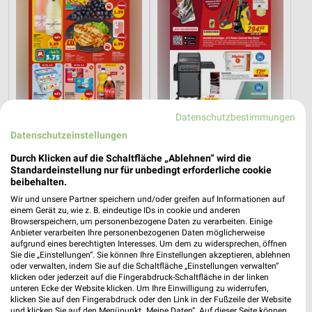
Datenschutzbestimmungen
Datenschutzeinstellungen
1,6 km
9,4 km
Angebote ab 03.08.
Angebote ab 01.08.
Durch Klicken auf die Schaltfläche „Ablehnen“ wird die
Standardeinstellung nur für unbedingt erforderliche cookie
Noch morgen gültig
Noch heute gültig
beibehalten.
Wir und unsere Partner speichern und/oder greifen auf Informationen auf
XXXLutz
XXXLutz
einem Gerät zu, wie z. B. eindeutige IDs in cookie und anderen
Browserspeichern, um personenbezogene Daten zu verarbeiten. Einige
Anbieter verarbeiten Ihre personenbezogenen Daten möglicherweise
aufgrund eines berechtigten Interesses. Um dem zu widersprechen, öffnen
Sie die „Einstellungen“. Sie können Ihre Einstellungen akzeptieren, ablehnen
oder verwalten, indem Sie auf die Schaltfläche „Einstellungen verwalten“
klicken oder jederzeit auf die Fingerabdruck-Schaltfläche in der linken
unteren Ecke der Website klicken. Um Ihre Einwilligung zu widerrufen,
klicken Sie auf den Fingerabdruck oder den Link in der Fußzeile der Website
und klicken Sie auf den Menüpunkt „Meine Daten“. Auf dieser Seite können