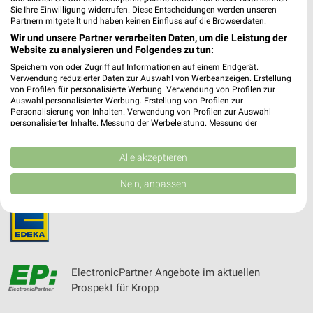
Kaltenkirchen
Sie Ihre Einwilligung widerrufen. Diese Entscheidungen werden unseren
Partnern mitgeteilt und haben keinen Einfluss auf die Browserdaten.
Wir und unsere Partner verarbeiten Daten, um die Leistung der
Website zu analysieren und Folgendes zu tun:
Douglas Wochenprospekt & Angebote für
Speichern von oder Zugriff auf Informationen auf einem Endgerät.
Rendsburg
Verwendung reduzierter Daten zur Auswahl von Werbeanzeigen. Erstellung
von Profilen für personalisierte Werbung. Verwendung von Profilen zur
Auswahl personalisierter Werbung. Erstellung von Profilen zur
Personalisierung von Inhalten. Verwendung von Profilen zur Auswahl
personalisierter Inhalte. Messung der Werbeleistung. Messung der
dubau Filialen & Öffnungszeiten für Kiel
Performance von Inhalten. Analyse von Zielgruppen durch Statistiken oder
Kombinationen von Daten aus verschiedenen Quellen. Entwicklung und
Verbesserung der Angebote. Verwendung reduzierter Daten zur Auswahl
Alle akzeptieren
von Inhalten.
Daten können außerhalb der Europäischen Union weitergegeben und in die
Nein, anpassen
USA gesendet werden.
EDEKA Prospekt der Woche für Alt Duvenstedt
Ihre Einwilligung und die cookie Richtlinie gelten ausschließlich für diese
Website/App.
Partnerliste anzeigen (1 IAB-Anbieter)
Wir nutzen Ihre Daten für folgende Zwecke:
IAB-Verarbeitungszwecke:
ElectronicPartner Angebote im aktuellen
Prospekt für Kropp
Speichern von oder Zugriff auf Informationen
auf einem Endgerät