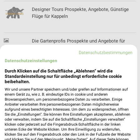
Designer Tours Prospekte, Angebote, Günstige
Flüge für Kappeln
Die Gartenprofis Prospekte und Angebote für
Westerhorn
Datenschutzbestimmungen
Datenschutzeinstellungen
Durch Klicken auf die Schaltfläche „Ablehnen“ wird die
dm Wochenprospekt & Angebote für Rendsburg
Standardeinstellung nur für unbedingt erforderliche cookie
beibehalten.
Wir und unsere Partner speichern und/oder greifen auf Informationen auf
einem Gerät zu, wie z. B. eindeutige IDs in cookie und anderen
Browserspeichern, um personenbezogene Daten zu verarbeiten. Einige
DocMorris Prospekte und Angebote
Anbieter verarbeiten Ihre personenbezogenen Daten möglicherweise
aufgrund eines berechtigten Interesses. Um dem zu widersprechen, öffnen
Sie die „Einstellungen“. Sie können Ihre Einstellungen akzeptieren, ablehnen
oder verwalten, indem Sie auf die Schaltfläche „Einstellungen verwalten“
klicken oder jederzeit auf die Fingerabdruck-Schaltfläche in der linken
unteren Ecke der Website klicken. Um Ihre Einwilligung zu widerrufen,
klicken Sie auf den Fingerabdruck oder den Link in der Fußzeile der Website
dodenhof Filialen & Öffnungszeiten für
und klicken Sie auf den Menüpunkt „Meine Daten“. Auf dieser Seite können