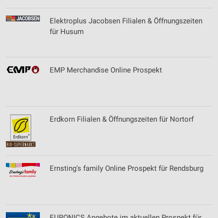
Verwendung reduzierter Daten zur Auswahl von
Elektroplus Jacobsen Filialen & Öffnungszeiten
Werbeanzeigen
für Husum
Erstellung von Profilen für personalisierte
Werbung
Verwendung von Profilen zur Auswahl
EMP Merchandise Online Prospekt
personalisierter Werbung
Erstellung von Profilen zur Personalisierung
von Inhalten
Erdkorn Filialen & Öffnungszeiten für Nortorf
Verwendung von Profilen zur Auswahl
personalisierter Inhalte
Messung der Werbeleistung
Ernsting's family Online Prospekt für Rendsburg
Messung der Performance von Inhalten
Analyse von Zielgruppen durch Statistiken oder
Kombinationen von Daten aus verschiedenen
Quellen
EURONICS Angebote im aktuellen Prospekt für