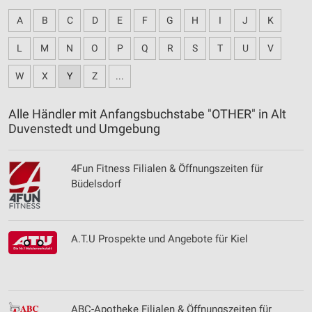
A
B
C
D
E
F
G
H
I
J
K
L
M
N
O
P
Q
R
S
T
U
V
W
X
Y
Z
...
Alle Händler mit Anfangsbuchstabe "OTHER" in Alt
Duvenstedt und Umgebung
4Fun Fitness Filialen & Öffnungszeiten für
Büdelsdorf
A.T.U Prospekte und Angebote für Kiel
ABC-Apotheke Filialen & Öffnungszeiten für