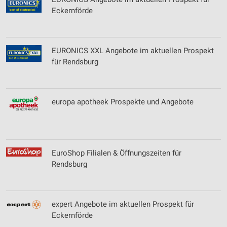
Eckernförde
Entwicklung und Verbesserung der Angebote
Verwendung reduzierter Daten zur Auswahl von
Inhalten
EURONICS XXL Angebote im aktuellen Prospekt
IAB-Besonderheiten:
für Rendsburg
Verwendung genauer Standortdaten
Geräte anhand von aktiv angeforderten
europa apotheek Prospekte und Angebote
Informationen identifizieren
Nicht-IAB-Verarbeitungszwecke:
Notwendig
EuroShop Filialen & Öffnungszeiten für
Performance
Rendsburg
Funktional
Werbung
expert Angebote im aktuellen Prospekt für
Eckernförde