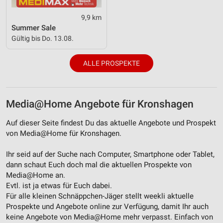
IAB-Besonderheiten:
9,9 km
Verwendung genauer Standortdaten
Summer Sale
Gültig bis Do. 13.08.
Geräte anhand von aktiv angeforderten
Informationen identifizieren
ALLE PROSPEKTE
Nicht-IAB-Verarbeitungszwecke:
Notwendig
Media@Home Angebote für Kronshagen
Performance
Auf dieser Seite findest Du das aktuelle Angebote und Prospekt
Funktional
von Media@Home für Kronshagen.
Werbung
Ihr seid auf der Suche nach Computer, Smartphone oder Tablet,
dann schaut Euch doch mal die aktuellen Prospekte von
Media@Home an.
Evtl. ist ja etwas für Euch dabei.
Für alle kleinen Schnäppchen-Jäger stellt weekli aktuelle
Prospekte und Angebote online zur Verfügung, damit Ihr auch
keine Angebote von Media@Home mehr verpasst. Einfach von