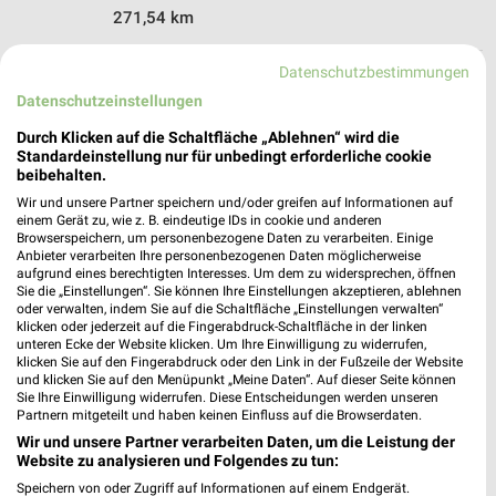
271,54 km
Datenschutzbestimmungen
Media@Home Angebote in Rellingen
Datenschutzeinstellungen
Rellingen, Deutschland
❯
Durch Klicken auf die Schaltfläche „Ablehnen“ wird die
Standardeinstellung nur für unbedingt erforderliche cookie
265,31 km
beibehalten.
Wir und unsere Partner speichern und/oder greifen auf Informationen auf
einem Gerät zu, wie z. B. eindeutige IDs in cookie und anderen
Elektromärkte Angebote für Kronshagen und
Browserspeichern, um personenbezogene Daten zu verarbeiten. Einige
Anbieter verarbeiten Ihre personenbezogenen Daten möglicherweise
Umgebung
aufgrund eines berechtigten Interesses. Um dem zu widersprechen, öffnen
Sie die „Einstellungen“. Sie können Ihre Einstellungen akzeptieren, ablehnen
5 Prospekte
oder verwalten, indem Sie auf die Schaltfläche „Einstellungen verwalten“
klicken oder jederzeit auf die Fingerabdruck-Schaltfläche in der linken
unteren Ecke der Website klicken. Um Ihre Einwilligung zu widerrufen,
EURONICS
ElectronicPartner
klicken Sie auf den Fingerabdruck oder den Link in der Fußzeile der Website
und klicken Sie auf den Menüpunkt „Meine Daten“. Auf dieser Seite können
Sie Ihre Einwilligung widerrufen. Diese Entscheidungen werden unseren
Partnern mitgeteilt und haben keinen Einfluss auf die Browserdaten.
Wir und unsere Partner verarbeiten Daten, um die Leistung der
Website zu analysieren und Folgendes zu tun:
Speichern von oder Zugriff auf Informationen auf einem Endgerät.