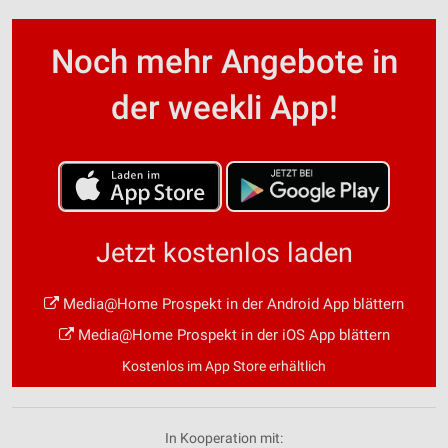
Noch mehr Angebote in
der weekli App!
Jetzt kostenlos laden
Media@Home Prospekt in der Android App blättern
Media@Home Prospekt in der iOS App blättern
Kostenlos im App Store erhältlich
In Kooperation mit: