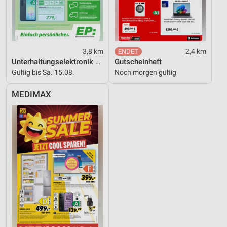
Verwendung von Profilen zur Auswahl
personalisierter Werbung
Erstellung von Profilen zur Personalisierung
3,8 km
2,4 km
von Inhalten
Unterhaltungselektronik 08/2026
Gutscheinheft
Gültig bis Sa. 15.08.
Noch morgen gültig
Verwendung von Profilen zur Auswahl
personalisierter Inhalte
MEDIMAX
Messung der Werbeleistung
Messung der Performance von Inhalten
Analyse von Zielgruppen durch Statistiken oder
Kombinationen von Daten aus verschiedenen
Quellen
Entwicklung und Verbesserung der Angebote
Verwendung reduzierter Daten zur Auswahl von
Inhalten