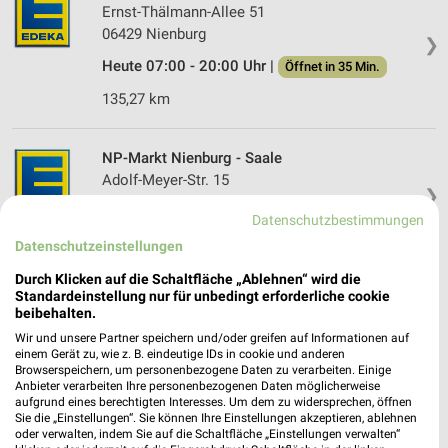
Ernst-Thälmann-Allee 51
06429 Nienburg
❯
Heute 07:00 - 20:00 Uhr |
Öffnet in 35 Min.
135,27 km
NP-Markt Nienburg - Saale
Adolf-Meyer-Str. 15
❯
06429 Nienburg
Datenschutzbestimmungen
135,03 km
Datenschutzeinstellungen
Durch Klicken auf die Schaltfläche „Ablehnen“ wird die
EDEKA Center Aschersleben
Standardeinstellung nur für unbedingt erforderliche cookie
beibehalten.
Seegraben 5
06449 Aschersleben
Wir und unsere Partner speichern und/oder greifen auf Informationen auf
❯
einem Gerät zu, wie z. B. eindeutige IDs in cookie und anderen
Heute 07:00 - 20:00 Uhr |
Öffnet in 35 Min.
Browserspeichern, um personenbezogene Daten zu verarbeiten. Einige
Anbieter verarbeiten Ihre personenbezogenen Daten möglicherweise
157,47 km
aufgrund eines berechtigten Interesses. Um dem zu widersprechen, öffnen
Sie die „Einstellungen“. Sie können Ihre Einstellungen akzeptieren, ablehnen
oder verwalten, indem Sie auf die Schaltfläche „Einstellungen verwalten“