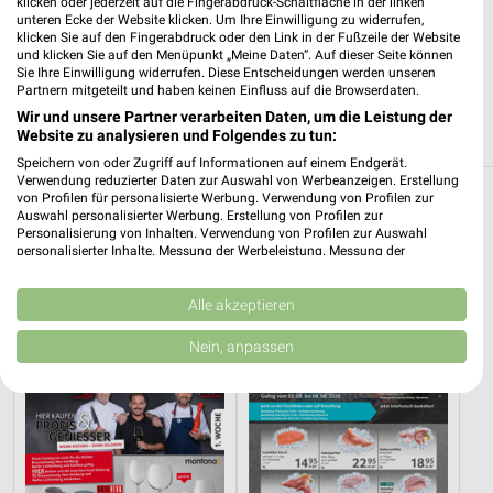
klicken oder jederzeit auf die Fingerabdruck-Schaltfläche in der linken
EDEKA Reich Wettin-Löbejün
unteren Ecke der Website klicken. Um Ihre Einwilligung zu widerrufen,
Am Stadtgut 2
klicken Sie auf den Fingerabdruck oder den Link in der Fußzeile der Website
und klicken Sie auf den Menüpunkt „Meine Daten“. Auf dieser Seite können
06193 Wettin-Löbejün
❯
Sie Ihre Einwilligung widerrufen. Diese Entscheidungen werden unseren
Partnern mitgeteilt und haben keinen Einfluss auf die Browserdaten.
Heute 07:00 - 20:00 Uhr |
Öffnet in 35 Min.
Wir und unsere Partner verarbeiten Daten, um die Leistung der
142,20 km
Website zu analysieren und Folgendes zu tun:
Speichern von oder Zugriff auf Informationen auf einem Endgerät.
Verwendung reduzierter Daten zur Auswahl von Werbeanzeigen. Erstellung
von Profilen für personalisierte Werbung. Verwendung von Profilen zur
Supermärkte Angebote und Prospekte für
Auswahl personalisierter Werbung. Erstellung von Profilen zur
Personalisierung von Inhalten. Verwendung von Profilen zur Auswahl
Alsleben (Saale)
personalisierter Inhalte. Messung der Werbeleistung. Messung der
Performance von Inhalten. Analyse von Zielgruppen durch Statistiken oder
13 Prospekte
Kombinationen von Daten aus verschiedenen Quellen. Entwicklung und
Verbesserung der Angebote. Verwendung reduzierter Daten zur Auswahl
Alle akzeptieren
von Inhalten.
SELGROS
SELGROS
Daten können außerhalb der Europäischen Union weitergegeben und in die
Nein, anpassen
USA gesendet werden.
Ihre Einwilligung und die cookie Richtlinie gelten ausschließlich für diese
Website/App.
Partnerliste anzeigen (1 IAB-Anbieter)
Wir nutzen Ihre Daten für folgende Zwecke:
IAB-Verarbeitungszwecke: