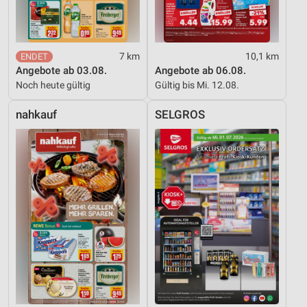
Analyse von Zielgruppen durch Statistiken oder
Kombinationen von Daten aus verschiedenen
Quellen
Entwicklung und Verbesserung der Angebote
7 km
10,1 km
Angebote ab 03.08.
Angebote ab 06.08.
Verwendung reduzierter Daten zur Auswahl von
Noch heute gültig
Gültig bis Mi. 12.08.
Inhalten
nahkauf
SELGROS
IAB-Besonderheiten:
Verwendung genauer Standortdaten
Geräte anhand von aktiv angeforderten
Informationen identifizieren
Nicht-IAB-Verarbeitungszwecke:
Notwendig
Performance
Funktional
Werbung