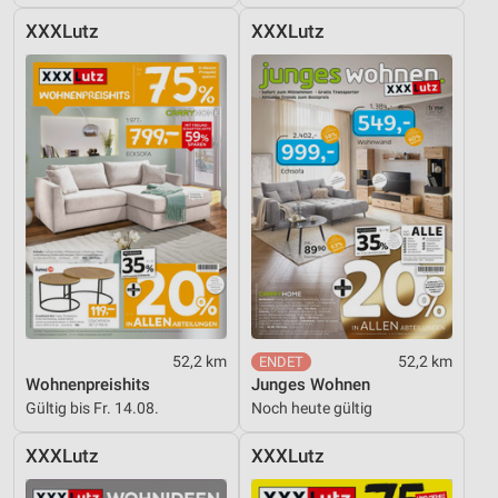
Verwendung von Profilen zur Auswahl
personalisierter Inhalte
XXXLutz
XXXLutz
Messung der Werbeleistung
Messung der Performance von Inhalten
Analyse von Zielgruppen durch Statistiken oder
Kombinationen von Daten aus verschiedenen
Quellen
Entwicklung und Verbesserung der Angebote
Verwendung reduzierter Daten zur Auswahl von
Inhalten
IAB-Besonderheiten:
52,2 km
52,2 km
Verwendung genauer Standortdaten
Wohnenpreishits
Junges Wohnen
Gültig bis Fr. 14.08.
Noch heute gültig
Geräte anhand von aktiv angeforderten
Informationen identifizieren
XXXLutz
XXXLutz
Nicht-IAB-Verarbeitungszwecke: