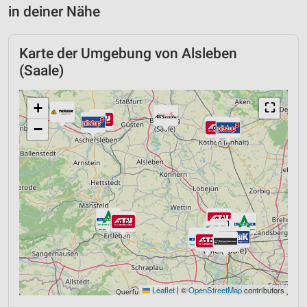
in deiner Nähe
Karte der Umgebung von Alsleben
(Saale)
+
⛶
−
Leaflet
|
©
OpenStreetMap
contributors