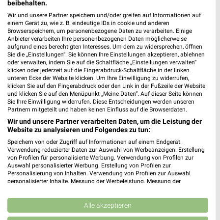
beibehalten.
Wir und unsere Partner speichern und/oder greifen auf Informationen auf
einem Gerät zu, wie z. B. eindeutige IDs in cookie und anderen
Browserspeichern, um personenbezogene Daten zu verarbeiten. Einige
52,2 km
52,2 km
Anbieter verarbeiten Ihre personenbezogenen Daten möglicherweise
Wohnen Spezial
Dieter Knoll
aufgrund eines berechtigten Interesses. Um dem zu widersprechen, öffnen
Sie die „Einstellungen“. Sie können Ihre Einstellungen akzeptieren, ablehnen
Gültig bis Fr. 14.08.
Gültig bis Fr. 14.08.
oder verwalten, indem Sie auf die Schaltfläche „Einstellungen verwalten“
klicken oder jederzeit auf die Fingerabdruck-Schaltfläche in der linken
Kaufland
REWE
unteren Ecke der Website klicken. Um Ihre Einwilligung zu widerrufen,
klicken Sie auf den Fingerabdruck oder den Link in der Fußzeile der Website
und klicken Sie auf den Menüpunkt „Meine Daten“. Auf dieser Seite können
Sie Ihre Einwilligung widerrufen. Diese Entscheidungen werden unseren
Partnern mitgeteilt und haben keinen Einfluss auf die Browserdaten.
Wir und unsere Partner verarbeiten Daten, um die Leistung der
Website zu analysieren und Folgendes zu tun:
Speichern von oder Zugriff auf Informationen auf einem Endgerät.
Verwendung reduzierter Daten zur Auswahl von Werbeanzeigen. Erstellung
von Profilen für personalisierte Werbung. Verwendung von Profilen zur
Auswahl personalisierter Werbung. Erstellung von Profilen zur
Personalisierung von Inhalten. Verwendung von Profilen zur Auswahl
personalisierter Inhalte. Messung der Werbeleistung. Messung der
Performance von Inhalten. Analyse von Zielgruppen durch Statistiken oder
Kombinationen von Daten aus verschiedenen Quellen. Entwicklung und
Verbesserung der Angebote. Verwendung reduzierter Daten zur Auswahl
Alle akzeptieren
von Inhalten.