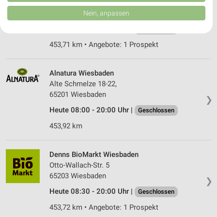
Schusterstr. 41 - 45
von Inhalten.
Daten können außerhalb der Europäischen Union weitergegeben und in die
55116 Mainz
Nein, anpassen
❯
USA gesendet werden.
Heute 08:00 - 20:00 Uhr |
Ihre Einwilligung und die cookie Richtlinie gelten ausschließlich für diese
Geschlossen
Website/App.
453,71 km • Angebote: 1 Prospekt
Partnerliste anzeigen (1 IAB-Anbieter)
Wir nutzen Ihre Daten für folgende Zwecke:
Alnatura Wiesbaden
IAB-Verarbeitungszwecke:
Alte Schmelze 18-22,
Speichern von oder Zugriff auf Informationen
65201 Wiesbaden
auf einem Endgerät
❯
Heute 08:00 - 20:00 Uhr |
Geschlossen
Verwendung reduzierter Daten zur Auswahl von
Werbeanzeigen
453,92 km
Erstellung von Profilen für personalisierte
Werbung
Denns BioMarkt Wiesbaden
Otto-Wallach-Str. 5
Verwendung von Profilen zur Auswahl
65203 Wiesbaden
❯
personalisierter Werbung
Heute 08:30 - 20:00 Uhr |
Geschlossen
Erstellung von Profilen zur Personalisierung
453,72 km • Angebote: 1 Prospekt
von Inhalten