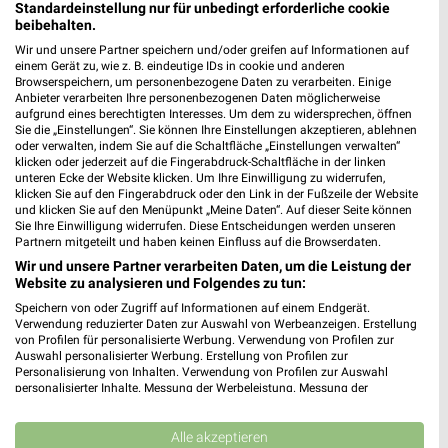
Standardeinstellung nur für unbedingt erforderliche cookie
Bahnhofstr. 22
beibehalten.
❯
67227 Frankenthal
Wir und unsere Partner speichern und/oder greifen auf Informationen auf
einem Gerät zu, wie z. B. eindeutige IDs in cookie und anderen
484,57 km • Angebote: 1 Prospekt
Browserspeichern, um personenbezogene Daten zu verarbeiten. Einige
Anbieter verarbeiten Ihre personenbezogenen Daten möglicherweise
aufgrund eines berechtigten Interesses. Um dem zu widersprechen, öffnen
Alnatura Mainz
Sie die „Einstellungen“. Sie können Ihre Einstellungen akzeptieren, ablehnen
oder verwalten, indem Sie auf die Schaltfläche „Einstellungen verwalten“
Große Langgasse 8
klicken oder jederzeit auf die Fingerabdruck-Schaltfläche in der linken
55116 Mainz
unteren Ecke der Website klicken. Um Ihre Einwilligung zu widerrufen,
❯
klicken Sie auf den Fingerabdruck oder den Link in der Fußzeile der Website
Heute 08:00 - 20:00 Uhr |
Geschlossen
und klicken Sie auf den Menüpunkt „Meine Daten“. Auf dieser Seite können
Sie Ihre Einwilligung widerrufen. Diese Entscheidungen werden unseren
454,03 km
Partnern mitgeteilt und haben keinen Einfluss auf die Browserdaten.
Wir und unsere Partner verarbeiten Daten, um die Leistung der
Website zu analysieren und Folgendes zu tun:
Reformhaus Reinhard Mainz
Speichern von oder Zugriff auf Informationen auf einem Endgerät.
Betzelsstr. 26
Verwendung reduzierter Daten zur Auswahl von Werbeanzeigen. Erstellung
❯
55116 Mainz
von Profilen für personalisierte Werbung. Verwendung von Profilen zur
Auswahl personalisierter Werbung. Erstellung von Profilen zur
453,78 km • Angebote: 1 Prospekt
Personalisierung von Inhalten. Verwendung von Profilen zur Auswahl
personalisierter Inhalte. Messung der Werbeleistung. Messung der
Performance von Inhalten. Analyse von Zielgruppen durch Statistiken oder
Kombinationen von Daten aus verschiedenen Quellen. Entwicklung und
Denns BioMarkt Mainz
Verbesserung der Angebote. Verwendung reduzierter Daten zur Auswahl
Alle akzeptieren