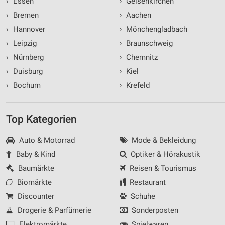
›
Essen
›
Gelsenkirchen
›
Bremen
›
Aachen
›
Hannover
›
Mönchengladbach
›
Leipzig
›
Braunschweig
›
Nürnberg
›
Chemnitz
›
Duisburg
›
Kiel
›
Bochum
›
Krefeld
Top Kategorien
Auto & Motorrad
Mode & Bekleidung
Baby & Kind
Optiker & Hörakustik
Baumärkte
Reisen & Tourismus
Biomärkte
Restaurant
Discounter
Schuhe
Drogerie & Parfümerie
Sonderposten
Elektromärkte
Spielwaren