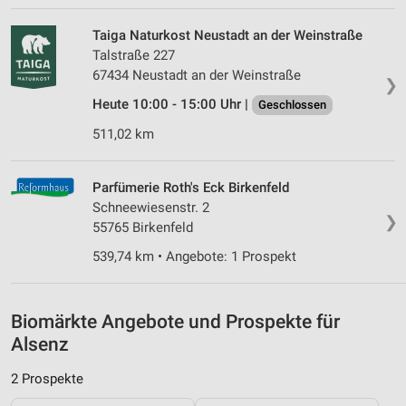
Verwendung von Profilen zur Auswahl
Taiga Naturkost Neustadt an der Weinstraße
personalisierter Inhalte
Talstraße 227
Messung der Werbeleistung
67434 Neustadt an der Weinstraße
❯
Heute 10:00 - 15:00 Uhr |
Geschlossen
Messung der Performance von Inhalten
511,02 km
Analyse von Zielgruppen durch Statistiken oder
Kombinationen von Daten aus verschiedenen
Quellen
Parfümerie Roth's Eck Birkenfeld
Schneewiesenstr. 2
Entwicklung und Verbesserung der Angebote
❯
55765 Birkenfeld
Verwendung reduzierter Daten zur Auswahl von
539,74 km • Angebote: 1 Prospekt
Inhalten
IAB-Besonderheiten:
Biomärkte Angebote und Prospekte für
Verwendung genauer Standortdaten
Alsenz
Geräte anhand von aktiv angeforderten
2 Prospekte
Informationen identifizieren