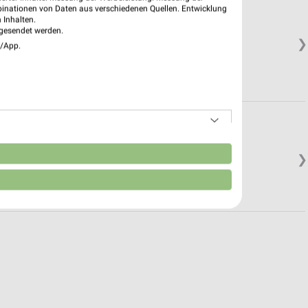
binationen von Daten aus verschiedenen Quellen. Entwicklung
 Inhalten.
gesendet werden.
❯
e/App.
in.
n
❯
in.