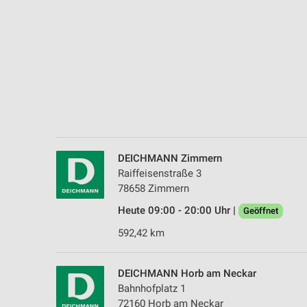
Messung der Performance von Inhalten
Analyse von Zielgruppen durch Statistiken oder Kombinationen 
Quellen
Entwicklung und Verbesserung der Angebote
Verwendung reduzierter Daten zur Auswahl von Inhalten
IAB-Besonderheiten:
Verwendung genauer Standortdaten
DEICHMANN Zimmern
Raiffeisenstraße 3
Geräte anhand von aktiv angeforderten Informationen identifizie
78658 Zimmern
Nicht-IAB-Verarbeitungszwecke:
Heute 09:00 - 20:00 Uhr |
Geöffnet
Notwendig
592,42 km
Performance
DEICHMANN Horb am Neckar
Funktional
Bahnhofplatz 1
72160 Horb am Neckar
Werbung