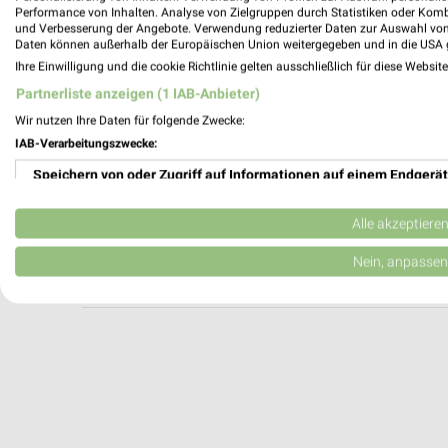
DEICHMANN Sulz
Performance von Inhalten. Analyse von Zielgruppen durch Statistiken oder Kom
und Verbesserung der Angebote. Verwendung reduzierter Daten zur Auswahl von
Bahnhofstraße 68
Daten können außerhalb der Europäischen Union weitergegeben und in die USA 
72172 Sulz
Ihre Einwilligung und die cookie Richtlinie gelten ausschließlich für diese Websit
Heute 09:00 - 19:00 Uhr |
Schließt in 14 M
Partnerliste anzeigen (1 IAB-Anbieter)
571,66 km
Wir nutzen Ihre Daten für folgende Zwecke:
IAB-Verarbeitungszwecke:
Speichern von oder Zugriff auf Informationen auf einem Endgerät
DEICHMANN Freudenstadt
Max-Eyth-Straße 17
Verwendung reduzierter Daten zur Auswahl von Werbeanzeigen
72250 Freudenstadt
Alle akzeptiere
Heute 09:00 - 19:00 Uhr |
Schließt in 14 M
Erstellung von Profilen für personalisierte Werbung
Nein, anpassen
571,49 km
Verwendung von Profilen zur Auswahl personalisierter Werbung
Erstellung von Profilen zur Personalisierung von Inhalten
Verwendung von Profilen zur Auswahl personalisierter Inhalte
Messung der Werbeleistung