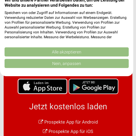
Website zu analysieren und Folgendes zu tun:
Speichern von oder Zugriff auf Informationen auf einem Endgerät.
Verwendung reduzierter Daten zur Auswahl von Werbeanzeigen. Erstellung
von Profilen für personalisierte Werbung. Verwendung von Profilen zur
Auswahl personalisierter Werbung. Erstellung von Profilen zur
Personalisierung von Inhalten. Verwendung von Profilen zur Auswahl
personalisierter Inhalte. Messung der Werbeleistung. Messung der
Performance von Inhalten. Analyse von Zielgruppen durch Statistiken oder
Noch mehr Angebote in
Kombinationen von Daten aus verschiedenen Quellen. Entwicklung und
Verbesserung der Angebote. Verwendung reduzierter Daten zur Auswahl
Alle akzeptieren
von Inhalten.
der weekli App!
Daten können außerhalb der Europäischen Union weitergegeben und in die
Nein, anpassen
USA gesendet werden.
Ihre Einwilligung und die cookie Richtlinie gelten ausschließlich für diese
Website/App.
Partnerliste anzeigen (1 IAB-Anbieter)
Wir nutzen Ihre Daten für folgende Zwecke:
IAB-Verarbeitungszwecke:
Jetzt kostenlos laden
Speichern von oder Zugriff auf Informationen
auf einem Endgerät
Prospekte App für Android
Verwendung reduzierter Daten zur Auswahl von
Prospekte App für iOS
Werbeanzeigen