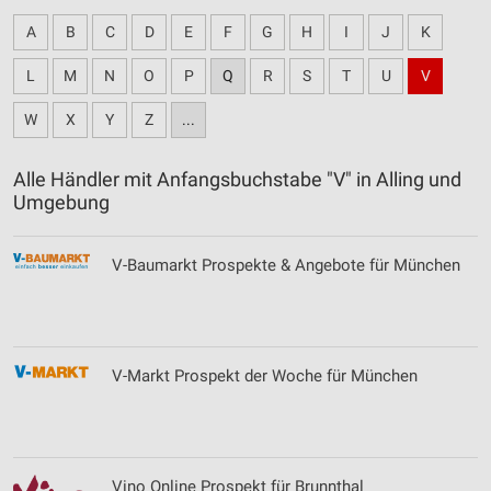
A
B
C
D
E
F
G
H
I
J
K
L
M
N
O
P
Q
R
S
T
U
V
W
X
Y
Z
...
Alle Händler mit Anfangsbuchstabe "V" in Alling und
Umgebung
V-Baumarkt Prospekte & Angebote für München
V-Markt Prospekt der Woche für München
Vino Online Prospekt für Brunnthal