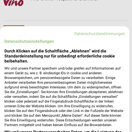
Vinos Filialen & Öffnungszeiten für München
Datenschutzbestimmungen
Datenschutzeinstellungen
Durch Klicken auf die Schaltfläche „Ablehnen“ wird die
Standardeinstellung nur für unbedingt erforderliche cookie
Vitalia Angebote & Prospekte für Germering
beibehalten.
Wir und unsere Partner speichern und/oder greifen auf Informationen auf
einem Gerät zu, wie z. B. eindeutige IDs in cookie und anderen
Browserspeichern, um personenbezogene Daten zu verarbeiten. Einige
Anbieter verarbeiten Ihre personenbezogenen Daten möglicherweise
aufgrund eines berechtigten Interesses. Um dem zu widersprechen, öffnen
Volksversand Versandapotheke Prospekte und
Sie die „Einstellungen“. Sie können Ihre Einstellungen akzeptieren, ablehnen
Angebote
oder verwalten, indem Sie auf die Schaltfläche „Einstellungen verwalten“
klicken oder jederzeit auf die Fingerabdruck-Schaltfläche in der linken
unteren Ecke der Website klicken. Um Ihre Einwilligung zu widerrufen,
klicken Sie auf den Fingerabdruck oder den Link in der Fußzeile der Website
und klicken Sie auf den Menüpunkt „Meine Daten“. Auf dieser Seite können
Vorwerk Angebote im aktuellen Prospekt für
Sie Ihre Einwilligung widerrufen. Diese Entscheidungen werden unseren
München
Partnern mitgeteilt und haben keinen Einfluss auf die Browserdaten.
Wir und unsere Partner verarbeiten Daten, um die Leistung der