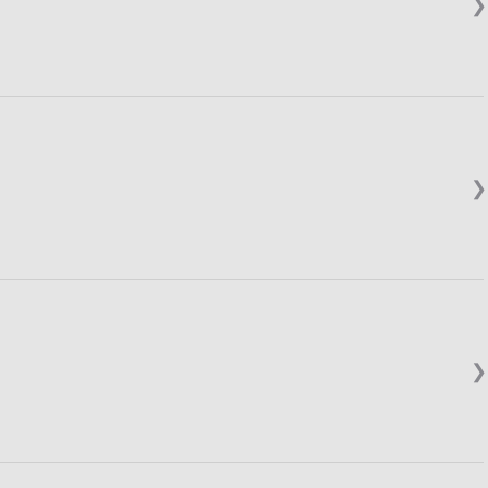
❯
❯
❯