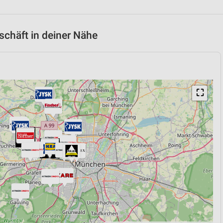
chäft in deiner Nähe
⛶