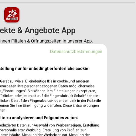
pekte & Angebote App
nen Filialen & Öffnungszeiten in unserer App.
Datenschutzbestimmungen
e Angebote
ieblingshändler
htigungen bei neuen Prospekten
tellung nur für unbedingt erforderliche cookie
 Einkauf stressfrei planen
erät zu, wie z. B. eindeutige IDs in cookie und anderen
 App jetzt laden oder QR-Code scannen.
verarbeiten Ihre personenbezogenen Daten möglicherweise
„Einstellungen“. Sie können Ihre Einstellungen akzeptieren,
 klicken oder jederzeit auf die Fingerabdruck-Schaltfläche in
klicken Sie auf den Fingerabdruck oder den Link in der Fußzeile
önnen Sie Ihre Einwilligung widerrufen. Diese Entscheidungen
ten.
ite zu analysieren und Folgendes zu tun:
reduzierter Daten zur Auswahl von Werbeanzeigen. Erstellung
ersonalisierter Werbung. Erstellung von Profilen zur
ierter Inhalte. Messung der Werbeleistung. Messung der