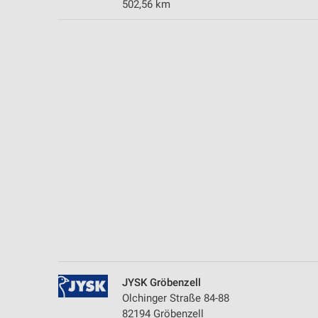
502,56 km
Messung der Performance von Inhalten
Analyse von Zielgruppen durch Statistiken oder Kombinationen 
Quellen
Entwicklung und Verbesserung der Angebote
Verwendung reduzierter Daten zur Auswahl von Inhalten
IAB-Besonderheiten:
Verwendung genauer Standortdaten
Geräte anhand von aktiv angeforderten Informationen identifizie
Nicht-IAB-Verarbeitungszwecke:
Notwendig
Performance
JYSK Gröbenzell
Funktional
Olchinger Straße 84-88
82194 Gröbenzell
Werbung