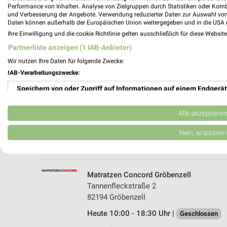
Performance von Inhalten. Analyse von Zielgruppen durch Statistiken oder Kom
und Verbesserung der Angebote. Verwendung reduzierter Daten zur Auswahl von
Daten können außerhalb der Europäischen Union weitergegeben und in die USA 
Ihre Einwilligung und die cookie Richtlinie gelten ausschließlich für diese Websit
Partnerliste anzeigen (1 IAB-Anbieter)
Wir nutzen Ihre Daten für folgende Zwecke:
IAB-Verarbeitungszwecke:
Speichern von oder Zugriff auf Informationen auf einem Endgerät
Höffner Möbelhaus München-Freiham
Ludwig-Koch-Straße 3
Verwendung reduzierter Daten zur Auswahl von Werbeanzeigen
81249 München-Freiham
Alle akzeptiere
Heute 10:00 - 19:00 Uhr |
Geschlossen
Erstellung von Profilen für personalisierte Werbung
Nein, anpassen
504,44 km • Angebote: 1 Prospekt
Verwendung von Profilen zur Auswahl personalisierter Werbung
Erstellung von Profilen zur Personalisierung von Inhalten
Matratzen Concord Gröbenzell
Tannenfleckstraße 2
Verwendung von Profilen zur Auswahl personalisierter Inhalte
82194 Gröbenzell
Heute 10:00 - 18:30 Uhr |
Messung der Werbeleistung
Geschlossen