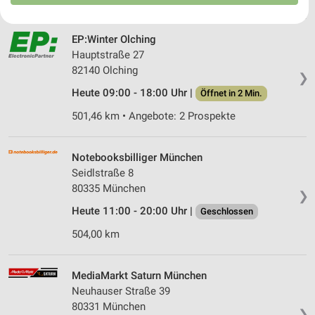
USA gesendet werden.
Ihre Einwilligung und die cookie Richtlinie gelten ausschließlich für diese
Website/App.
EP:Winter Olching
Partnerliste anzeigen (1 IAB-Anbieter)
Hauptstraße 27
Wir nutzen Ihre Daten für folgende Zwecke:
82140 Olching
❯
IAB-Verarbeitungszwecke:
Heute 09:00 - 18:00 Uhr |
Öffnet in 2 Min.
Speichern von oder Zugriff auf Informationen
auf einem Endgerät
501,46 km • Angebote: 2 Prospekte
Verwendung reduzierter Daten zur Auswahl von
Werbeanzeigen
Notebooksbilliger München
Seidlstraße 8
Erstellung von Profilen für personalisierte
80335 München
❯
Werbung
Heute 11:00 - 20:00 Uhr |
Geschlossen
Verwendung von Profilen zur Auswahl
504,00 km
personalisierter Werbung
Erstellung von Profilen zur Personalisierung
MediaMarkt Saturn München
von Inhalten
Neuhauser Straße 39
80331 München
Verwendung von Profilen zur Auswahl
❯