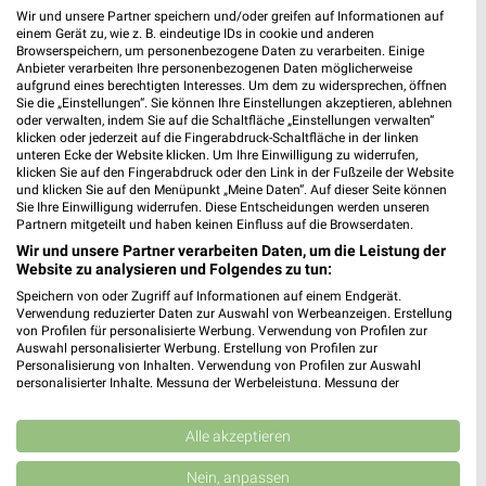
MediaMarkt Saturn München
Wir und unsere Partner speichern und/oder greifen auf Informationen auf
Hanauer Straße 77
einem Gerät zu, wie z. B. eindeutige IDs in cookie und anderen
80993 München
Browserspeichern, um personenbezogene Daten zu verarbeiten. Einige
❯
Anbieter verarbeiten Ihre personenbezogenen Daten möglicherweise
Heute 10:00 - 19:00 Uhr |
Geschlossen
aufgrund eines berechtigten Interesses. Um dem zu widersprechen, öffnen
Sie die „Einstellungen“. Sie können Ihre Einstellungen akzeptieren, ablehnen
500,11 km • Angebote: 1 Prospekt
oder verwalten, indem Sie auf die Schaltfläche „Einstellungen verwalten“
klicken oder jederzeit auf die Fingerabdruck-Schaltfläche in der linken
unteren Ecke der Website klicken. Um Ihre Einwilligung zu widerrufen,
klicken Sie auf den Fingerabdruck oder den Link in der Fußzeile der Website
expert TechnoMarkt Erding
und klicken Sie auf den Menüpunkt „Meine Daten“. Auf dieser Seite können
Anton-Huber-Straße 4
Sie Ihre Einwilligung widerrufen. Diese Entscheidungen werden unseren
Partnern mitgeteilt und haben keinen Einfluss auf die Browserdaten.
85435 Erding
❯
Wir und unsere Partner verarbeiten Daten, um die Leistung der
Heute 10:00 - 20:00 Uhr |
Geschlossen
Website zu analysieren und Folgendes zu tun:
Speichern von oder Zugriff auf Informationen auf einem Endgerät.
483,96 km
Verwendung reduzierter Daten zur Auswahl von Werbeanzeigen. Erstellung
von Profilen für personalisierte Werbung. Verwendung von Profilen zur
Auswahl personalisierter Werbung. Erstellung von Profilen zur
MediaMarkt Saturn Unterföhring
Personalisierung von Inhalten. Verwendung von Profilen zur Auswahl
personalisierter Inhalte. Messung der Werbeleistung. Messung der
Feringastraße 6
Performance von Inhalten. Analyse von Zielgruppen durch Statistiken oder
85774 Unterföhring
Kombinationen von Daten aus verschiedenen Quellen. Entwicklung und
❯
Verbesserung der Angebote. Verwendung reduzierter Daten zur Auswahl
Alle akzeptieren
Heute 10:00 - 19:00 Uhr |
Geschlossen
von Inhalten.
Daten können außerhalb der Europäischen Union weitergegeben und in die
Nein, anpassen
498,82 km • Angebote: 1 Prospekt