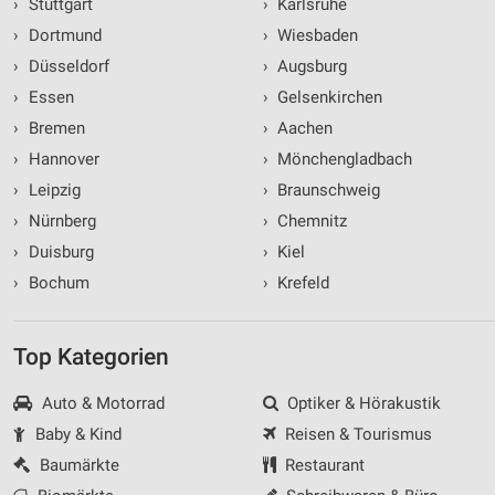
›
Stuttgart
›
Karlsruhe
›
Dortmund
›
Wiesbaden
›
Düsseldorf
›
Augsburg
›
Essen
›
Gelsenkirchen
›
Bremen
›
Aachen
›
Hannover
›
Mönchengladbach
›
Leipzig
›
Braunschweig
›
Nürnberg
›
Chemnitz
›
Duisburg
›
Kiel
›
Bochum
›
Krefeld
Top Kategorien
Auto & Motorrad
Optiker & Hörakustik
Baby & Kind
Reisen & Tourismus
Baumärkte
Restaurant