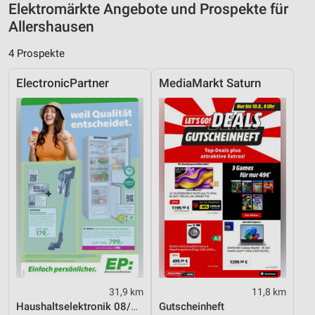
Elektromärkte Angebote und Prospekte für
Allershausen
Performance
4 Prospekte
Funktional
ElectronicPartner
MediaMarkt Saturn
Werbung
31,9 km
11,8 km
Haushaltselektronik 08/2026
Gutscheinheft