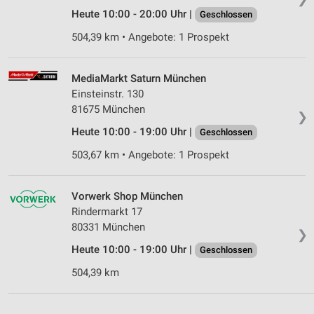
personalisierter Inhalte
Heute 10:00 - 20:00 Uhr |
Geschlossen
Messung der Werbeleistung
504,39 km • Angebote: 1 Prospekt
Messung der Performance von Inhalten
MediaMarkt Saturn München
Analyse von Zielgruppen durch Statistiken oder
Einsteinstr. 130
Kombinationen von Daten aus verschiedenen
81675 München
Quellen
❯
Heute 10:00 - 19:00 Uhr |
Geschlossen
Entwicklung und Verbesserung der Angebote
503,67 km • Angebote: 1 Prospekt
Verwendung reduzierter Daten zur Auswahl von
Inhalten
Vorwerk Shop München
IAB-Besonderheiten:
Rindermarkt 17
80331 München
Verwendung genauer Standortdaten
❯
Heute 10:00 - 19:00 Uhr |
Geschlossen
Geräte anhand von aktiv angeforderten
Informationen identifizieren
504,39 km
Nicht-IAB-Verarbeitungszwecke:
Notwendig