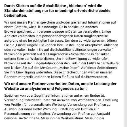
Durch Klicken auf die Schaltfläche „Ablehnen“ wird die
Heute 09:00 - 18:00 Uhr |
Geschlossen
Standardeinstellung nur für unbedingt erforderliche cookie
468,41 km • Angebote: 1 Prospekt
beibehalten.
Wir und unsere Partner speichern und/oder greifen auf Informationen auf
einem Gerät zu, wie z. B. eindeutige IDs in cookie und anderen
Browserspeichern, um personenbezogene Daten zu verarbeiten. Einige
HEM expert Backnang
Anbieter verarbeiten Ihre personenbezogenen Daten möglicherweise
Stuttgarter Straße 135
aufgrund eines berechtigten Interesses. Um dem zu widersprechen, öffnen
71522 Backnang
Sie die „Einstellungen“. Sie können Ihre Einstellungen akzeptieren, ablehnen
❯
oder verwalten, indem Sie auf die Schaltfläche „Einstellungen verwalten“
Heute 09:30 - 19:00 Uhr |
Geschlossen
klicken oder jederzeit auf die Fingerabdruck-Schaltfläche in der linken
unteren Ecke der Website klicken. Um Ihre Einwilligung zu widerrufen,
486,26 km
klicken Sie auf den Fingerabdruck oder den Link in der Fußzeile der Website
und klicken Sie auf den Menüpunkt „Meine Daten“. Auf dieser Seite können
Sie Ihre Einwilligung widerrufen. Diese Entscheidungen werden unseren
Partnern mitgeteilt und haben keinen Einfluss auf die Browserdaten.
EURONICS Schmid Adelmannsfelden
Wir und unsere Partner verarbeiten Daten, um die Leistung der
Schillerstraße 117
Website zu analysieren und Folgendes zu tun:
73486 Adelmannsfelden
Speichern von oder Zugriff auf Informationen auf einem Endgerät.
❯
Verwendung reduzierter Daten zur Auswahl von Werbeanzeigen. Erstellung
Heute 09:00 - 12:00 14:00 - 18:00 Uhr |
von Profilen für personalisierte Werbung. Verwendung von Profilen zur
Geschlossen
Auswahl personalisierter Werbung. Erstellung von Profilen zur
Personalisierung von Inhalten. Verwendung von Profilen zur Auswahl
463,40 km • Angebote: 1 Prospekt
personalisierter Inhalte. Messung der Werbeleistung. Messung der
Performance von Inhalten. Analyse von Zielgruppen durch Statistiken oder