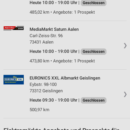
Heute 10:00 - 19:00 Uhr |
Geschlossen
von Inhalten
485,02 km • Angebote: 1 Prospekt
Verwendung von Profilen zur Auswahl
personalisierter Inhalte
MediaMarkt Saturn Aalen
Messung der Werbeleistung
Carl-Zeiss-Str. 96
73431 Aalen
Messung der Performance von Inhalten
❯
Heute 10:00 - 19:00 Uhr |
Geschlossen
Analyse von Zielgruppen durch Statistiken oder
Kombinationen von Daten aus verschiedenen
473,80 km • Angebote: 1 Prospekt
Quellen
Entwicklung und Verbesserung der Angebote
EURONICS XXL Albmarkt Geislingen
Eybstr. 98-100
Verwendung reduzierter Daten zur Auswahl von
73312 Geislingen
❯
Inhalten
Heute 09:30 - 19:00 Uhr |
Geschlossen
IAB-Besonderheiten:
500,97 km
Verwendung genauer Standortdaten
Geräte anhand von aktiv angeforderten
Informationen identifizieren