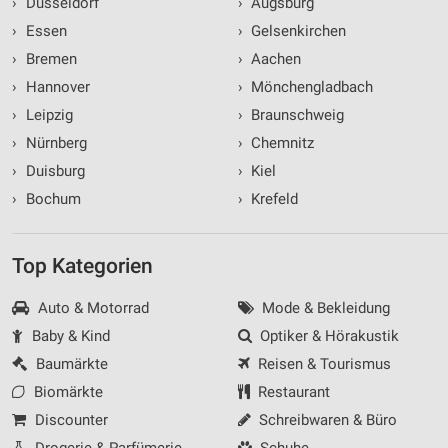
›
Düsseldorf
›
Augsburg
›
Essen
›
Gelsenkirchen
›
Bremen
›
Aachen
›
Hannover
›
Mönchengladbach
›
Leipzig
›
Braunschweig
›
Nürnberg
›
Chemnitz
›
Duisburg
›
Kiel
›
Bochum
›
Krefeld
Top Kategorien
Auto & Motorrad
Mode & Bekleidung
Baby & Kind
Optiker & Hörakustik
Baumärkte
Reisen & Tourismus
Biomärkte
Restaurant
Discounter
Schreibwaren & Büro
Drogerie & Parfümerie
Schuhe