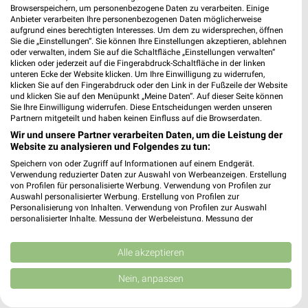
Dr. Otto-Röhm-Straße 5
Browserspeichern, um personenbezogene Daten zu verarbeiten. Einige
Anbieter verarbeiten Ihre personenbezogenen Daten möglicherweise
67547 Worms
❯
aufgrund eines berechtigten Interesses. Um dem zu widersprechen, öffnen
Sie die „Einstellungen“. Sie können Ihre Einstellungen akzeptieren, ablehnen
Heute 08:00 - 20:00 Uhr |
Geöffnet
oder verwalten, indem Sie auf die Schaltfläche „Einstellungen verwalten“
klicken oder jederzeit auf die Fingerabdruck-Schaltfläche in der linken
475,16 km • Angebote: 1 Prospekt
unteren Ecke der Website klicken. Um Ihre Einwilligung zu widerrufen,
klicken Sie auf den Fingerabdruck oder den Link in der Fußzeile der Website
und klicken Sie auf den Menüpunkt „Meine Daten“. Auf dieser Seite können
Logo Getränke-Fachmarkt Bodenheim
Sie Ihre Einwilligung widerrufen. Diese Entscheidungen werden unseren
Partnern mitgeteilt und haben keinen Einfluss auf die Browserdaten.
Lange Ruthe 5b
Wir und unsere Partner verarbeiten Daten, um die Leistung der
55294 Bodenheim
❯
Website zu analysieren und Folgendes zu tun:
Heute 08:00 - 20:00 Uhr |
Geöffnet
Speichern von oder Zugriff auf Informationen auf einem Endgerät.
Verwendung reduzierter Daten zur Auswahl von Werbeanzeigen. Erstellung
456,24 km • Angebote: 1 Prospekt
von Profilen für personalisierte Werbung. Verwendung von Profilen zur
Auswahl personalisierter Werbung. Erstellung von Profilen zur
Personalisierung von Inhalten. Verwendung von Profilen zur Auswahl
personalisierter Inhalte. Messung der Werbeleistung. Messung der
alldrink Alsenz
Performance von Inhalten. Analyse von Zielgruppen durch Statistiken oder
Niedermoscheler Str. 1f
Kombinationen von Daten aus verschiedenen Quellen. Entwicklung und
Verbesserung der Angebote. Verwendung reduzierter Daten zur Auswahl
Alle akzeptieren
67821 Alsenz
❯
von Inhalten.
Daten können außerhalb der Europäischen Union weitergegeben und in die
Heute 08:30 - 19:00 Uhr |
Geöffnet
Nein, anpassen
USA gesendet werden.
497,86 km • Angebote: 1 Prospekt
Ihre Einwilligung und die cookie Richtlinie gelten ausschließlich für diese