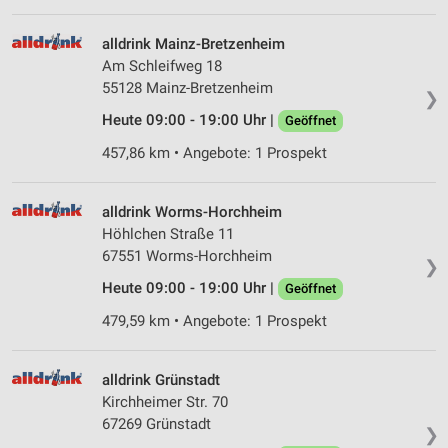
Website/App.
Partnerliste anzeigen (1 IAB-Anbieter)
alldrink Mainz-Bretzenheim
Wir nutzen Ihre Daten für folgende Zwecke:
Am Schleifweg 18
IAB-Verarbeitungszwecke:
55128 Mainz-Bretzenheim
❯
Speichern von oder Zugriff auf Informationen
Heute 09:00 - 19:00 Uhr |
Geöffnet
auf einem Endgerät
457,86 km • Angebote: 1 Prospekt
Verwendung reduzierter Daten zur Auswahl von
Werbeanzeigen
alldrink Worms-Horchheim
Erstellung von Profilen für personalisierte
Höhlchen Straße 11
Werbung
67551 Worms-Horchheim
❯
Verwendung von Profilen zur Auswahl
Heute 09:00 - 19:00 Uhr |
Geöffnet
personalisierter Werbung
479,59 km • Angebote: 1 Prospekt
Erstellung von Profilen zur Personalisierung
von Inhalten
alldrink Grünstadt
Verwendung von Profilen zur Auswahl
Kirchheimer Str. 70
personalisierter Inhalte
67269 Grünstadt
❯