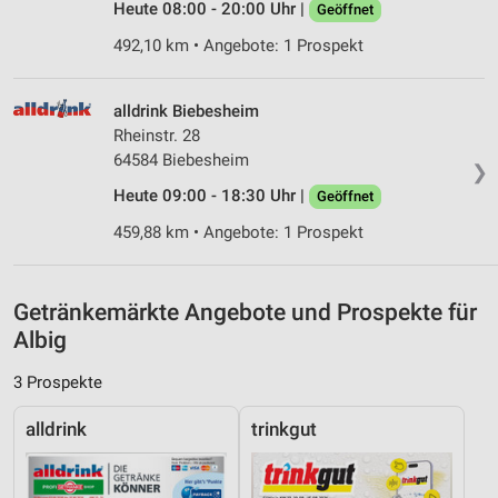
Heute 08:00 - 20:00 Uhr |
Geöffnet
Messung der Werbeleistung
492,10 km • Angebote: 1 Prospekt
Messung der Performance von Inhalten
Analyse von Zielgruppen durch Statistiken oder
alldrink Biebesheim
Kombinationen von Daten aus verschiedenen
Rheinstr. 28
Quellen
64584 Biebesheim
❯
Entwicklung und Verbesserung der Angebote
Heute 09:00 - 18:30 Uhr |
Geöffnet
459,88 km • Angebote: 1 Prospekt
Verwendung reduzierter Daten zur Auswahl von
Inhalten
IAB-Besonderheiten:
Getränkemärkte Angebote und Prospekte für
Verwendung genauer Standortdaten
Albig
Geräte anhand von aktiv angeforderten
3 Prospekte
Informationen identifizieren
Nicht-IAB-Verarbeitungszwecke:
alldrink
trinkgut
Notwendig