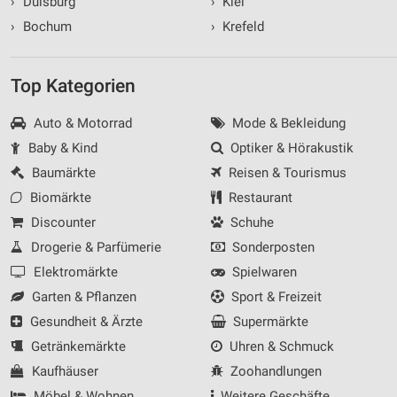
›
Duisburg
›
Kiel
›
Bochum
›
Krefeld
Top Kategorien
Auto & Motorrad
Mode & Bekleidung
Baby & Kind
Optiker & Hörakustik
Baumärkte
Reisen & Tourismus
Biomärkte
Restaurant
Discounter
Schuhe
Drogerie & Parfümerie
Sonderposten
Elektromärkte
Spielwaren
Garten & Pflanzen
Sport & Freizeit
Gesundheit & Ärzte
Supermärkte
Getränkemärkte
Uhren & Schmuck
Kaufhäuser
Zoohandlungen
Möbel & Wohnen
Weitere Geschäfte