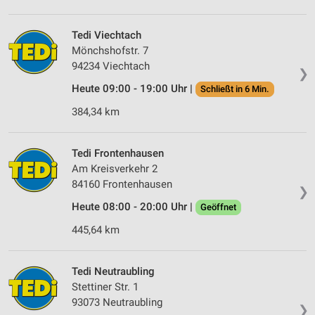
Verwendung von Profilen zur Auswahl
personalisierter Werbung
Tedi Viechtach
Erstellung von Profilen zur Personalisierung
Mönchshofstr. 7
von Inhalten
94234 Viechtach
❯
Verwendung von Profilen zur Auswahl
Heute 09:00 - 19:00 Uhr |
Schließt in 6 Min.
personalisierter Inhalte
384,34 km
Messung der Werbeleistung
Tedi Frontenhausen
Messung der Performance von Inhalten
Am Kreisverkehr 2
Analyse von Zielgruppen durch Statistiken oder
84160 Frontenhausen
❯
Kombinationen von Daten aus verschiedenen
Heute 08:00 - 20:00 Uhr |
Quellen
Geöffnet
445,64 km
Entwicklung und Verbesserung der Angebote
Verwendung reduzierter Daten zur Auswahl von
Tedi Neutraubling
Inhalten
Stettiner Str. 1
IAB-Besonderheiten:
93073 Neutraubling
❯