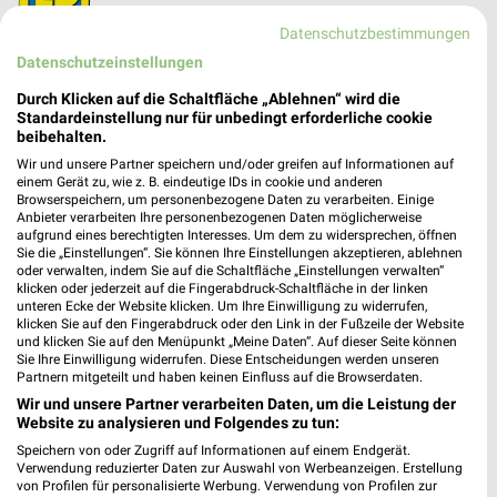
94469 Deggendorf
❯
Datenschutzbestimmungen
Heute 09:00 - 20:00 Uhr |
Geöffnet
Datenschutzeinstellungen
411,35 km
Durch Klicken auf die Schaltfläche „Ablehnen“ wird die
Standardeinstellung nur für unbedingt erforderliche cookie
beibehalten.
Tedi Dingolfing
Wir und unsere Partner speichern und/oder greifen auf Informationen auf
Stauseestr. 16
einem Gerät zu, wie z. B. eindeutige IDs in cookie und anderen
Browserspeichern, um personenbezogene Daten zu verarbeiten. Einige
84130 Dingolfing
❯
Anbieter verarbeiten Ihre personenbezogenen Daten möglicherweise
aufgrund eines berechtigten Interesses. Um dem zu widersprechen, öffnen
Heute 09:00 - 20:00 Uhr |
Geöffnet
Sie die „Einstellungen“. Sie können Ihre Einstellungen akzeptieren, ablehnen
oder verwalten, indem Sie auf die Schaltfläche „Einstellungen verwalten“
436,36 km
klicken oder jederzeit auf die Fingerabdruck-Schaltfläche in der linken
unteren Ecke der Website klicken. Um Ihre Einwilligung zu widerrufen,
klicken Sie auf den Fingerabdruck oder den Link in der Fußzeile der Website
Tedi Eichendorf
und klicken Sie auf den Menüpunkt „Meine Daten“. Auf dieser Seite können
Sie Ihre Einwilligung widerrufen. Diese Entscheidungen werden unseren
Bahnanlage 41
Partnern mitgeteilt und haben keinen Einfluss auf die Browserdaten.
94428 Eichendorf
❯
Wir und unsere Partner verarbeiten Daten, um die Leistung der
Website zu analysieren und Folgendes zu tun:
Heute 09:00 - 20:00 Uhr |
Geöffnet
Speichern von oder Zugriff auf Informationen auf einem Endgerät.
434,16 km
Verwendung reduzierter Daten zur Auswahl von Werbeanzeigen. Erstellung
von Profilen für personalisierte Werbung. Verwendung von Profilen zur