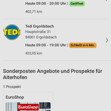
Verwendung genauer Standortdaten
Heute 09:00 - 20:00 Uhr |
Geöffnet
402,71 km
Geräte anhand von aktiv angeforderten
Informationen identifizieren
Nicht-IAB-Verarbeitungszwecke:
Tedi Ergoldsbach
Hauptstraße 31
Notwendig
84061 Ergoldsbach
❯
Performance
Heute 09:00 - 19:00 Uhr |
Schließt in 6 Min.
Funktional
433,95 km
Werbung
Sonderposten Angebote und Prospekte für
Aiterhofen
1 Prospekt
EuroShop