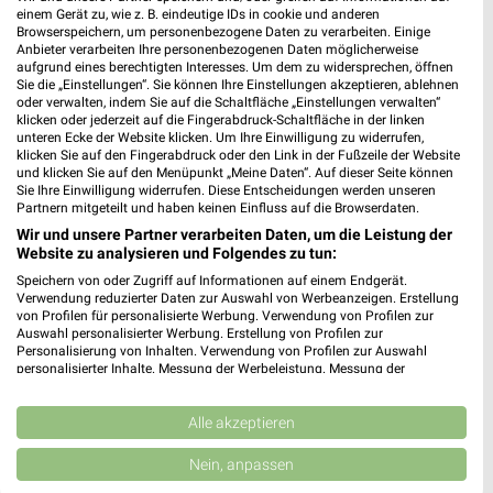
einem Gerät zu, wie z. B. eindeutige IDs in cookie und anderen
Browserspeichern, um personenbezogene Daten zu verarbeiten. Einige
Reformhaus Vilsmeier Regensburg
Anbieter verarbeiten Ihre personenbezogenen Daten möglicherweise
Weichser Weg 5
aufgrund eines berechtigten Interesses. Um dem zu widersprechen, öffnen
❯
Sie die „Einstellungen“. Sie können Ihre Einstellungen akzeptieren, ablehnen
93059 Regensburg
oder verwalten, indem Sie auf die Schaltfläche „Einstellungen verwalten“
klicken oder jederzeit auf die Fingerabdruck-Schaltfläche in der linken
398,97 km • Angebote: 1 Prospekt
unteren Ecke der Website klicken. Um Ihre Einwilligung zu widerrufen,
klicken Sie auf den Fingerabdruck oder den Link in der Fußzeile der Website
und klicken Sie auf den Menüpunkt „Meine Daten“. Auf dieser Seite können
Denns BioMarkt Regensburg
Sie Ihre Einwilligung widerrufen. Diese Entscheidungen werden unseren
Partnern mitgeteilt und haben keinen Einfluss auf die Browserdaten.
Weichser Weg 5
Wir und unsere Partner verarbeiten Daten, um die Leistung der
93059 Regensburg
❯
Website zu analysieren und Folgendes zu tun:
Heute 08:00 - 20:00 Uhr |
Geschlossen
Speichern von oder Zugriff auf Informationen auf einem Endgerät.
Verwendung reduzierter Daten zur Auswahl von Werbeanzeigen. Erstellung
398,87 km • Angebote: 1 Prospekt
von Profilen für personalisierte Werbung. Verwendung von Profilen zur
Auswahl personalisierter Werbung. Erstellung von Profilen zur
Personalisierung von Inhalten. Verwendung von Profilen zur Auswahl
personalisierter Inhalte. Messung der Werbeleistung. Messung der
Alnatura Regensburg
Performance von Inhalten. Analyse von Zielgruppen durch Statistiken oder
D.-Martin-Luther-Straße 2 (Am Dachauplatz)
Kombinationen von Daten aus verschiedenen Quellen. Entwicklung und
93047 Regensburg
Verbesserung der Angebote. Verwendung reduzierter Daten zur Auswahl
Alle akzeptieren
❯
von Inhalten.
Heute 07:00 - 20:00 Uhr |
Daten können außerhalb der Europäischen Union weitergegeben und in die
Geschlossen
Nein, anpassen
USA gesendet werden.