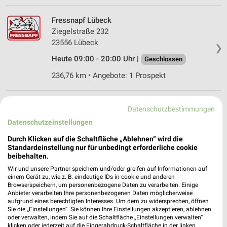
Fressnapf Lübeck
Ziegelstraße 232
23556 Lübeck
❯
Heute 09:00 - 20:00 Uhr |
Geschlossen
236,76 km • Angebote: 1 Prospekt
ZOO & Co. Bad Segeberg
Datenschutzbestimmungen
Lindhofstr. 12
Datenschutzeinstellungen
23795 Bad Segeberg
❯
Durch Klicken auf die Schaltfläche „Ablehnen“ wird die
Heute 09:00 - 19:00 Uhr |
Geschlossen
Standardeinstellung nur für unbedingt erforderliche cookie
beibehalten.
260,29 km • Angebote: 1 Prospekt
Wir und unsere Partner speichern und/oder greifen auf Informationen auf
einem Gerät zu, wie z. B. eindeutige IDs in cookie und anderen
Browserspeichern, um personenbezogene Daten zu verarbeiten. Einige
DAS FUTTERHAUS Bad Segeberg
Anbieter verarbeiten Ihre personenbezogenen Daten möglicherweise
Ziegelstraße 119
aufgrund eines berechtigten Interesses. Um dem zu widersprechen, öffnen
Sie die „Einstellungen“. Sie können Ihre Einstellungen akzeptieren, ablehnen
23795 Bad Segeberg
❯
oder verwalten, indem Sie auf die Schaltfläche „Einstellungen verwalten“
klicken oder jederzeit auf die Fingerabdruck-Schaltfläche in der linken