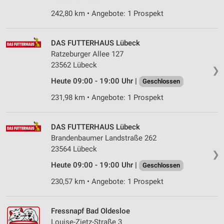
Speichern von oder Zugriff auf Informationen
242,80 km • Angebote: 1 Prospekt
auf einem Endgerät
Verwendung reduzierter Daten zur Auswahl von
DAS FUTTERHAUS Lübeck
Werbeanzeigen
Ratzeburger Allee 127
23562 Lübeck
Erstellung von Profilen für personalisierte
❯
Werbung
Heute 09:00 - 19:00 Uhr |
Geschlossen
Verwendung von Profilen zur Auswahl
231,98 km • Angebote: 1 Prospekt
personalisierter Werbung
Erstellung von Profilen zur Personalisierung
DAS FUTTERHAUS Lübeck
von Inhalten
Brandenbaumer Landstraße 262
23564 Lübeck
❯
Verwendung von Profilen zur Auswahl
personalisierter Inhalte
Heute 09:00 - 19:00 Uhr |
Geschlossen
230,57 km • Angebote: 1 Prospekt
Messung der Werbeleistung
Messung der Performance von Inhalten
Fressnapf Bad Oldesloe
Louise-Zietz-Straße 3
Analyse von Zielgruppen durch Statistiken oder