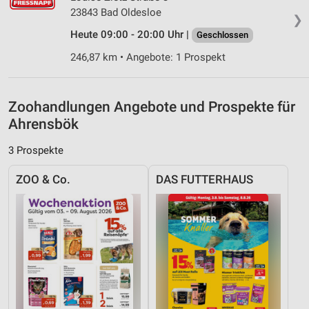
Kombinationen von Daten aus verschiedenen
23843 Bad Oldesloe
❯
Quellen
Heute 09:00 - 20:00 Uhr |
Geschlossen
Entwicklung und Verbesserung der Angebote
246,87 km • Angebote: 1 Prospekt
Verwendung reduzierter Daten zur Auswahl von
Inhalten
Zoohandlungen Angebote und Prospekte für
IAB-Besonderheiten:
Ahrensbök
Verwendung genauer Standortdaten
3 Prospekte
Geräte anhand von aktiv angeforderten
Informationen identifizieren
ZOO & Co.
DAS FUTTERHAUS
Nicht-IAB-Verarbeitungszwecke:
Notwendig
Performance
Funktional
Werbung