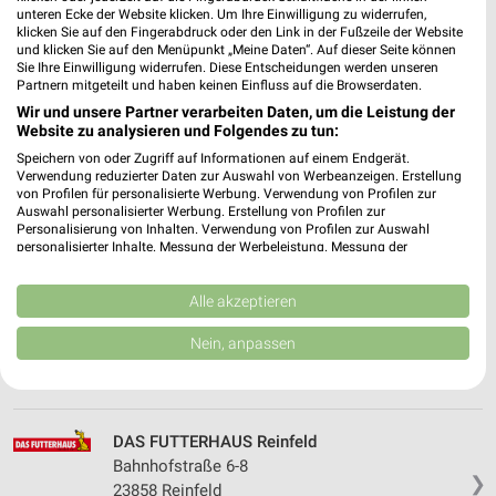
Heute 09:00 - 19:00 Uhr |
Geschlossen
unteren Ecke der Website klicken. Um Ihre Einwilligung zu widerrufen,
klicken Sie auf den Fingerabdruck oder den Link in der Fußzeile der Website
260,38 km • Angebote: 1 Prospekt
und klicken Sie auf den Menüpunkt „Meine Daten“. Auf dieser Seite können
Sie Ihre Einwilligung widerrufen. Diese Entscheidungen werden unseren
Partnern mitgeteilt und haben keinen Einfluss auf die Browserdaten.
DAS FUTTERHAUS Lübeck
Wir und unsere Partner verarbeiten Daten, um die Leistung der
Geniner Straße 133
Website zu analysieren und Folgendes zu tun:
❯
23560 Lübeck
Speichern von oder Zugriff auf Informationen auf einem Endgerät.
Verwendung reduzierter Daten zur Auswahl von Werbeanzeigen. Erstellung
234,16 km • Angebote: 2 Prospekte
von Profilen für personalisierte Werbung. Verwendung von Profilen zur
Auswahl personalisierter Werbung. Erstellung von Profilen zur
Personalisierung von Inhalten. Verwendung von Profilen zur Auswahl
personalisierter Inhalte. Messung der Werbeleistung. Messung der
Fressnapf Bad Segeberg
Performance von Inhalten. Analyse von Zielgruppen durch Statistiken oder
Gieschenhagen 3
Kombinationen von Daten aus verschiedenen Quellen. Entwicklung und
Verbesserung der Angebote. Verwendung reduzierter Daten zur Auswahl
Alle akzeptieren
23795 Bad Segeberg
❯
von Inhalten.
Daten können außerhalb der Europäischen Union weitergegeben und in die
Heute 08:00 - 19:00 Uhr |
Geschlossen
Nein, anpassen
USA gesendet werden.
258,91 km • Angebote: 1 Prospekt
Ihre Einwilligung und die cookie Richtlinie gelten ausschließlich für diese
Website/App.
Partnerliste anzeigen (1 IAB-Anbieter)
DAS FUTTERHAUS Reinfeld
Wir nutzen Ihre Daten für folgende Zwecke:
Bahnhofstraße 6-8
IAB-Verarbeitungszwecke:
❯
23858 Reinfeld