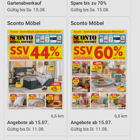
Gartenabverkauf
Spare bis zu 70%
Gültig bis Sa. 15.08.
Gültig bis Sa. 15.08.
Erstellung von Profilen zur Personalisierung
von Inhalten
Sconto Möbel
Sconto Möbel
Verwendung von Profilen zur Auswahl
personalisierter Inhalte
Messung der Werbeleistung
Messung der Performance von Inhalten
Analyse von Zielgruppen durch Statistiken oder
Kombinationen von Daten aus verschiedenen
Quellen
Entwicklung und Verbesserung der Angebote
Verwendung reduzierter Daten zur Auswahl von
Inhalten
6,6 km
6,6 km
Angebote ab 15.07.
Angebote ab 15.07.
IAB-Besonderheiten:
Gültig bis Di. 11.08.
Gültig bis Di. 11.08.
Verwendung genauer Standortdaten