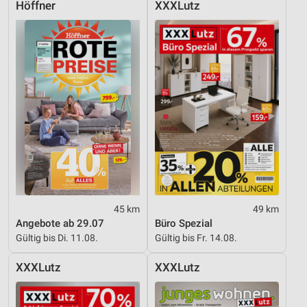
Höffner
XXXLutz
Geräte anhand von aktiv angeforderten
Informationen identifizieren
Nicht-IAB-Verarbeitungszwecke:
Notwendig
Performance
Funktional
Werbung
45 km
49 km
Angebote ab 29.07
Büro Spezial
Gültig bis Di. 11.08.
Gültig bis Fr. 14.08.
XXXLutz
XXXLutz