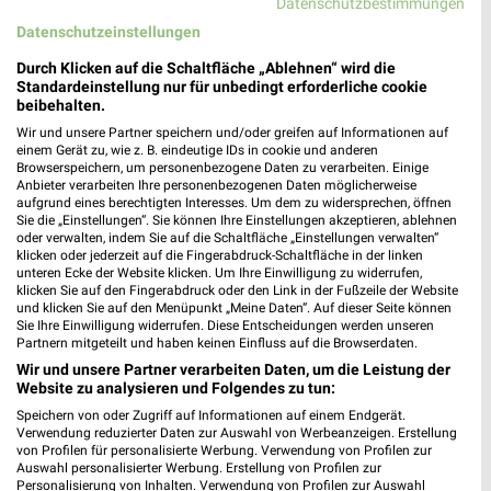
Datenschutzbestimmungen
Datenschutzeinstellungen
Durch Klicken auf die Schaltfläche „Ablehnen“ wird die
Standardeinstellung nur für unbedingt erforderliche cookie
beibehalten.
49 km
1,8 km
Wir und unsere Partner speichern und/oder greifen auf Informationen auf
einem Gerät zu, wie z. B. eindeutige IDs in cookie und anderen
Wohnen Spezial
Große Lagerräumung
Browserspeichern, um personenbezogene Daten zu verarbeiten. Einige
Gültig bis Fr. 14.08.
Gültig bis Do. 27.08.
Anbieter verarbeiten Ihre personenbezogenen Daten möglicherweise
aufgrund eines berechtigten Interesses. Um dem zu widersprechen, öffnen
Sie die „Einstellungen“. Sie können Ihre Einstellungen akzeptieren, ablehnen
Polster Aktuell
Polster Aktuell
oder verwalten, indem Sie auf die Schaltfläche „Einstellungen verwalten“
klicken oder jederzeit auf die Fingerabdruck-Schaltfläche in der linken
unteren Ecke der Website klicken. Um Ihre Einwilligung zu widerrufen,
klicken Sie auf den Fingerabdruck oder den Link in der Fußzeile der Website
und klicken Sie auf den Menüpunkt „Meine Daten“. Auf dieser Seite können
Sie Ihre Einwilligung widerrufen. Diese Entscheidungen werden unseren
Partnern mitgeteilt und haben keinen Einfluss auf die Browserdaten.
Wir und unsere Partner verarbeiten Daten, um die Leistung der
Website zu analysieren und Folgendes zu tun:
Speichern von oder Zugriff auf Informationen auf einem Endgerät.
Verwendung reduzierter Daten zur Auswahl von Werbeanzeigen. Erstellung
von Profilen für personalisierte Werbung. Verwendung von Profilen zur
Auswahl personalisierter Werbung. Erstellung von Profilen zur
Personalisierung von Inhalten. Verwendung von Profilen zur Auswahl