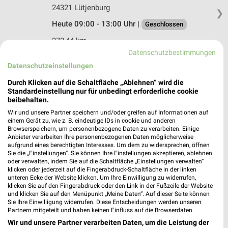
24321 Lütjenburg
❯
Heute 09:00 - 13:00 Uhr |
Geschlossen
272,44 km
Datenschutzbestimmungen
Datenschutzeinstellungen
pitstop Neumünster
Haart 149
Durch Klicken auf die Schaltfläche „Ablehnen“ wird die
Standardeinstellung nur für unbedingt erforderliche cookie
24539 Neumünster
❯
beibehalten.
Heute
geschlossen
Wir und unsere Partner speichern und/oder greifen auf Informationen auf
einem Gerät zu, wie z. B. eindeutige IDs in cookie und anderen
283,90 km
Browserspeichern, um personenbezogene Daten zu verarbeiten. Einige
Anbieter verarbeiten Ihre personenbezogenen Daten möglicherweise
aufgrund eines berechtigten Interesses. Um dem zu widersprechen, öffnen
Sie die „Einstellungen“. Sie können Ihre Einstellungen akzeptieren, ablehnen
Auto Centrum Lass Schwentinental
oder verwalten, indem Sie auf die Schaltfläche „Einstellungen verwalten“
Mergenthalerstr. 12
klicken oder jederzeit auf die Fingerabdruck-Schaltfläche in der linken
unteren Ecke der Website klicken. Um Ihre Einwilligung zu widerrufen,
24223 Schwentinental
❯
klicken Sie auf den Fingerabdruck oder den Link in der Fußzeile der Website
und klicken Sie auf den Menüpunkt „Meine Daten“. Auf dieser Seite können
Heute 09:00 - 13:30 Uhr |
Geschlossen
Sie Ihre Einwilligung widerrufen. Diese Entscheidungen werden unseren
Partnern mitgeteilt und haben keinen Einfluss auf die Browserdaten.
288,00 km
Wir und unsere Partner verarbeiten Daten, um die Leistung der