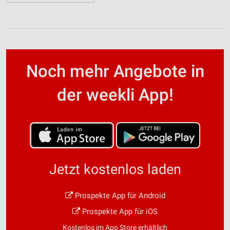
Noch mehr Angebote in
der weekli App!
Jetzt kostenlos laden
Prospekte App für Android
Prospekte App für iOS
Kostenlos im App Store erhältlich