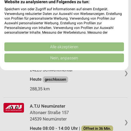
Website zu analysieren und Folgendes zu tun:
Hugo Pfohe - Ford Oldenburg i. H.
Speichern von oder Zugriff auf Informationen auf einem Endgerät.
Verwendung reduzierter Daten zur Auswahl von Werbeanzeigen. Erstellung
Am Voßberg 7
von Profilen für personalisierte Werbung. Verwendung von Profilen zur
23758 Oldenburg i. H.
❯
Auswahl personalisierter Werbung. Erstellung von Profilen zur
Personalisierung von Inhalten. Verwendung von Profilen zur Auswahl
Heute 09:00 - 13:00 Uhr |
Geschlossen
personalisierter Inhalte. Messung der Werbeleistung. Messung der
Performance von Inhalten. Analyse von Zielgruppen durch Statistiken oder
257,10 km
Kombinationen von Daten aus verschiedenen Quellen. Entwicklung und
Verbesserung der Angebote. Verwendung reduzierter Daten zur Auswahl
Alle akzeptieren
von Inhalten.
Daten können außerhalb der Europäischen Union weitergegeben und in die
Olympic Auto Schwentinental
Nein, anpassen
USA gesendet werden.
Klausdorfer Straße 52
Ihre Einwilligung und die cookie Richtlinie gelten ausschließlich für diese
24223 Schwentinental
Website/App.
❯
Heute
Partnerliste anzeigen (1 IAB-Anbieter)
geschlossen
Wir nutzen Ihre Daten für folgende Zwecke:
288,35 km
IAB-Verarbeitungszwecke:
Speichern von oder Zugriff auf Informationen
A.T.U Neumünster
auf einem Endgerät
Altonaer Straße 157
24539 Neumünster
Verwendung reduzierter Daten zur Auswahl von
❯
Werbeanzeigen
Heute 08:00 - 14:00 Uhr |
Öffnet in 36 Min.