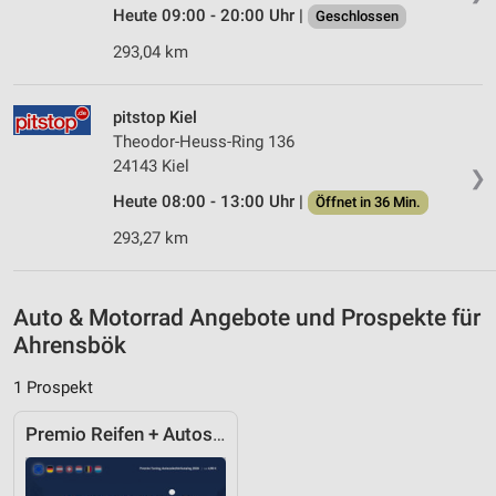
Verwendung reduzierter Daten zur Auswahl von
Heute 09:00 - 20:00 Uhr |
Geschlossen
Inhalten
293,04 km
IAB-Besonderheiten:
Verwendung genauer Standortdaten
pitstop Kiel
Geräte anhand von aktiv angeforderten
Theodor-Heuss-Ring 136
Informationen identifizieren
24143 Kiel
❯
Nicht-IAB-Verarbeitungszwecke:
Heute 08:00 - 13:00 Uhr |
Öffnet in 36 Min.
Notwendig
293,27 km
Performance
Auto & Motorrad Angebote und Prospekte für
Funktional
Ahrensbök
Werbung
1 Prospekt
Premio Reifen + Autoservice