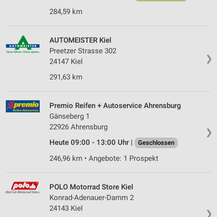
Erstellung von Profilen für personalisierte
284,59 km
Werbung
Verwendung von Profilen zur Auswahl
AUTOMEISTER Kiel
personalisierter Werbung
Preetzer Strasse 302
❯
24147 Kiel
Erstellung von Profilen zur Personalisierung
von Inhalten
291,63 km
Verwendung von Profilen zur Auswahl
personalisierter Inhalte
Premio Reifen + Autoservice Ahrensburg
Gänseberg 1
Messung der Werbeleistung
22926 Ahrensburg
❯
Messung der Performance von Inhalten
Heute 09:00 - 13:00 Uhr |
Geschlossen
246,96 km • Angebote: 1 Prospekt
Analyse von Zielgruppen durch Statistiken oder
Kombinationen von Daten aus verschiedenen
Quellen
POLO Motorrad Store Kiel
Konrad-Adenauer-Damm 2
Entwicklung und Verbesserung der Angebote
24143 Kiel
❯