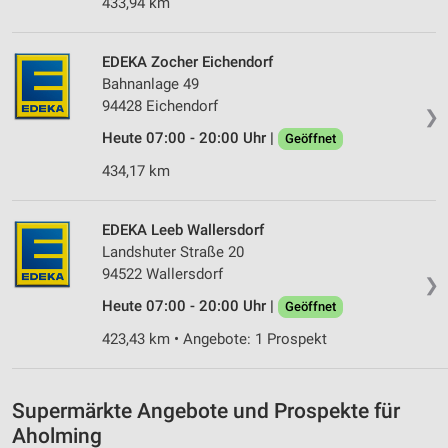
Verwendung von Profilen zur Auswahl
433,94 km
personalisierter Werbung
Erstellung von Profilen zur Personalisierung
EDEKA Zocher Eichendorf
von Inhalten
Bahnanlage 49
94428 Eichendorf
❯
Verwendung von Profilen zur Auswahl
personalisierter Inhalte
Heute 07:00 - 20:00 Uhr |
Geöffnet
434,17 km
Messung der Werbeleistung
Messung der Performance von Inhalten
EDEKA Leeb Wallersdorf
Landshuter Straße 20
Analyse von Zielgruppen durch Statistiken oder
94522 Wallersdorf
Kombinationen von Daten aus verschiedenen
❯
Quellen
Heute 07:00 - 20:00 Uhr |
Geöffnet
Entwicklung und Verbesserung der Angebote
423,43 km • Angebote: 1 Prospekt
Verwendung reduzierter Daten zur Auswahl von
Inhalten
Supermärkte Angebote und Prospekte für
IAB-Besonderheiten:
Aholming