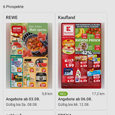
Verwendung genauer Standortdaten
6 Prospekte
Geräte anhand von aktiv angeforderten
Informationen identifizieren
REWE
Kaufland
Nicht-IAB-Verarbeitungszwecke:
Notwendig
Performance
Funktional
Werbung
5,8 km
17,2 km
Angebote ab 03.08.
Angebote ab 06.08.
Gültig bis Sa. 08.08.
Gültig bis Mi. 12.08.