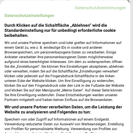
❯
Heute 07:00 - 20:00 Uhr |
Datenschutzbestimmungen
Geöffnet
Datenschutzeinstellungen
417,75 km • Angebote: 2 Prospekte
Durch Klicken auf die Schaltfläche „Ablehnen“ wird die
Standardeinstellung nur für unbedingt erforderliche cookie
EDEKA Buchbauer Deggendorf
beibehalten.
Werftstraße 15
Wir und unsere Partner speichern und/oder greifen auf Informationen auf
einem Gerät zu, wie z. B. eindeutige IDs in cookie und anderen
94469 Deggendorf
❯
Browserspeichern, um personenbezogene Daten zu verarbeiten. Einige
Anbieter verarbeiten Ihre personenbezogenen Daten möglicherweise
Heute 06:00 - 20:00 Uhr |
Geöffnet
aufgrund eines berechtigten Interesses. Um dem zu widersprechen, öffnen
Sie die „Einstellungen“. Sie können Ihre Einstellungen akzeptieren, ablehnen
411,77 km • Angebote: 1 Prospekt
oder verwalten, indem Sie auf die Schaltfläche „Einstellungen verwalten“
klicken oder jederzeit auf die Fingerabdruck-Schaltfläche in der linken
unteren Ecke der Website klicken. Um Ihre Einwilligung zu widerrufen,
EDEKA Buchbauer Hengersberg
klicken Sie auf den Fingerabdruck oder den Link in der Fußzeile der Website
und klicken Sie auf den Menüpunkt „Meine Daten“. Auf dieser Seite können
Deggendorfer Straße 14
Sie Ihre Einwilligung widerrufen. Diese Entscheidungen werden unseren
94491 Hengersberg
Partnern mitgeteilt und haben keinen Einfluss auf die Browserdaten.
❯
Wir und unsere Partner verarbeiten Daten, um die Leistung der
Heute 07:00 - 20:00 Uhr |
Geöffnet
Website zu analysieren und Folgendes zu tun:
417,18 km • Angebote: 1 Prospekt
Speichern von oder Zugriff auf Informationen auf einem Endgerät.
Verwendung reduzierter Daten zur Auswahl von Werbeanzeigen. Erstellung
von Profilen für personalisierte Werbung. Verwendung von Profilen zur