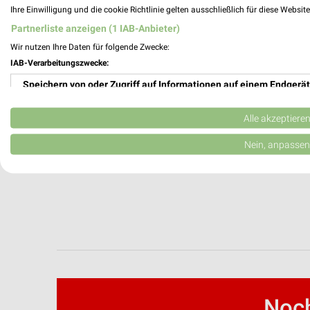
Ihre Einwilligung und die cookie Richtlinie gelten ausschließlich für diese Websit
Partnerliste anzeigen (1 IAB-Anbieter)
Wir nutzen Ihre Daten für folgende Zwecke:
IAB-Verarbeitungszwecke:
Speichern von oder Zugriff auf Informationen auf einem Endgerät
Verwendung reduzierter Daten zur Auswahl von Werbeanzeigen
Alle akzeptiere
Erstellung von Profilen für personalisierte Werbung
Nein, anpassen
Verwendung von Profilen zur Auswahl personalisierter Werbung
Erstellung von Profilen zur Personalisierung von Inhalten
Verwendung von Profilen zur Auswahl personalisierter Inhalte
Messung der Werbeleistung
Messung der Performance von Inhalten
Noch