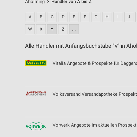
Aholming
Händler von A bis Z
A
B
C
D
E
F
G
H
I
J
W
X
Y
Z
...
Alle Händler mit Anfangsbuchstabe "V" in A
Vitalia Angebote & Prospekte für Deggen
Volksversand Versandapotheke Prospekt
Vorwerk Angebote im aktuellen Prospekt