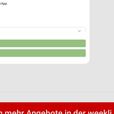
e/App.
n
 mehr Angebote in der weekli