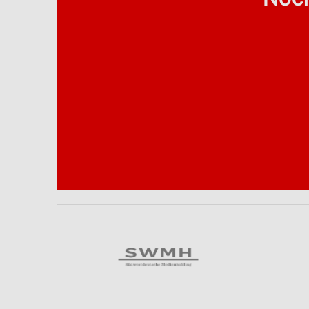
Analyse von Zielgruppen durch Statistiken oder Kombinationen 
Quellen
Entwicklung und Verbesserung der Angebote
Verwendung reduzierter Daten zur Auswahl von Inhalten
IAB-Besonderheiten:
Verwendung genauer Standortdaten
Geräte anhand von aktiv angeforderten Informationen identifizie
Nicht-IAB-Verarbeitungszwecke:
Notwendig
Performance
Funktional
Werbung