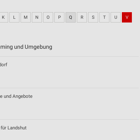
K
L
M
N
O
P
Q
R
S
T
U
V
holming und Umgebung
dorf
e und Angebote
 für Landshut