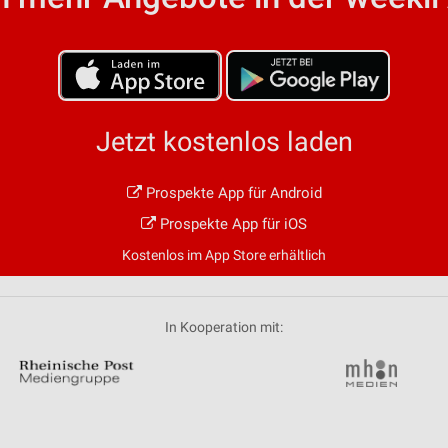
von Daten aus verschiedenen
Jetzt kostenlos laden
Prospekte App für Android
ren
Prospekte App für iOS
Kostenlos im App Store erhältlich
In Kooperation mit: