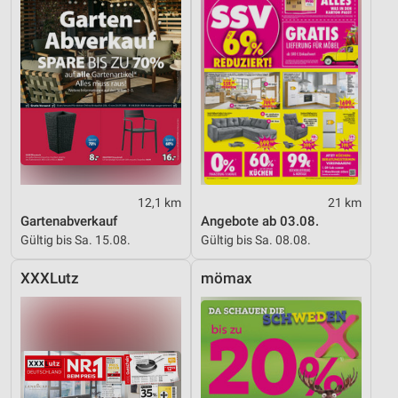
Verwendung von Profilen zur Auswahl
personalisierter Werbung
Erstellung von Profilen zur Personalisierung
von Inhalten
Verwendung von Profilen zur Auswahl
personalisierter Inhalte
Messung der Werbeleistung
Messung der Performance von Inhalten
12,1 km
21 km
Gartenabverkauf
Angebote ab 03.08.
Analyse von Zielgruppen durch Statistiken oder
Gültig bis Sa. 15.08.
Gültig bis Sa. 08.08.
Kombinationen von Daten aus verschiedenen
Quellen
XXXLutz
mömax
Entwicklung und Verbesserung der Angebote
Verwendung reduzierter Daten zur Auswahl von
Inhalten
IAB-Besonderheiten: