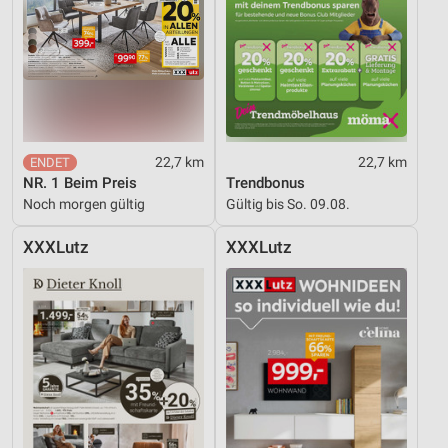
Verwendung genauer Standortdaten
Geräte anhand von aktiv angeforderten
Informationen identifizieren
Nicht-IAB-Verarbeitungszwecke:
Notwendig
22,7 km
22,7 km
Performance
NR. 1 Beim Preis
Trendbonus
Noch morgen gültig
Gültig bis So. 09.08.
Funktional
XXXLutz
XXXLutz
Werbung