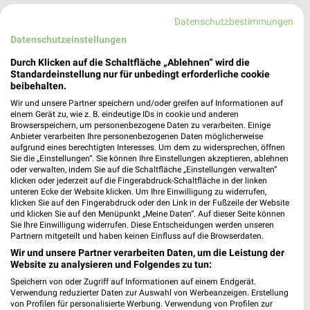
19 Prospekte
Datenschutzbestimmungen
Datenschutzeinstellungen
XXXLutz
XXXLutz
Durch Klicken auf die Schaltfläche „Ablehnen“ wird die
Standardeinstellung nur für unbedingt erforderliche cookie
beibehalten.
Wir und unsere Partner speichern und/oder greifen auf Informationen auf
einem Gerät zu, wie z. B. eindeutige IDs in cookie und anderen
Browserspeichern, um personenbezogene Daten zu verarbeiten. Einige
Anbieter verarbeiten Ihre personenbezogenen Daten möglicherweise
aufgrund eines berechtigten Interesses. Um dem zu widersprechen, öffnen
Sie die „Einstellungen“. Sie können Ihre Einstellungen akzeptieren, ablehnen
oder verwalten, indem Sie auf die Schaltfläche „Einstellungen verwalten“
klicken oder jederzeit auf die Fingerabdruck-Schaltfläche in der linken
unteren Ecke der Website klicken. Um Ihre Einwilligung zu widerrufen,
klicken Sie auf den Fingerabdruck oder den Link in der Fußzeile der Website
und klicken Sie auf den Menüpunkt „Meine Daten“. Auf dieser Seite können
Sie Ihre Einwilligung widerrufen. Diese Entscheidungen werden unseren
Partnern mitgeteilt und haben keinen Einfluss auf die Browserdaten.
22,7 km
22,7 km
Wir und unsere Partner verarbeiten Daten, um die Leistung der
Büro Spezial
Junges Wohnen
Website zu analysieren und Folgendes zu tun:
Gültig bis Fr. 14.08.
Noch morgen gültig
Speichern von oder Zugriff auf Informationen auf einem Endgerät.
Verwendung reduzierter Daten zur Auswahl von Werbeanzeigen. Erstellung
von Profilen für personalisierte Werbung. Verwendung von Profilen zur
XXXLutz
JYSK