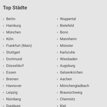
Top Städte
›
Berlin
›
Wuppertal
›
Hamburg
›
Bielefeld
›
München
›
Bonn
›
Köln
›
Mannheim
›
Frankfurt (Main)
›
Münster
›
Stuttgart
›
Karlsruhe
›
Dortmund
›
Wiesbaden
›
Düsseldorf
›
Augsburg
›
Essen
›
Gelsenkirchen
›
Bremen
›
Aachen
›
Hannover
›
Mönchengladbach
›
Leipzig
›
Braunschweig
›
Nürnberg
›
Chemnitz
›
Duisburg
›
Kiel