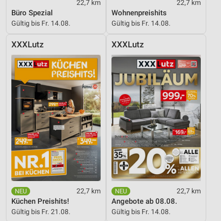
22,7 km
22,7 km
Büro Spezial
Wohnenpreishits
Speichern von oder Zugriff auf Informationen
auf einem Endgerät
Gültig bis Fr. 14.08.
Gültig bis Fr. 14.08.
Verwendung reduzierter Daten zur Auswahl von
XXXLutz
XXXLutz
Werbeanzeigen
Erstellung von Profilen für personalisierte
Werbung
Verwendung von Profilen zur Auswahl
personalisierter Werbung
Erstellung von Profilen zur Personalisierung
von Inhalten
Verwendung von Profilen zur Auswahl
personalisierter Inhalte
Messung der Werbeleistung
22,7 km
22,7 km
Küchen Preishits!
Angebote ab 08.08.
Messung der Performance von Inhalten
Gültig bis Fr. 21.08.
Gültig bis Fr. 14.08.