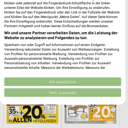
klicken oder jederzeit auf die Fingerabdruck-Schaltfläche in der linken
unteren Ecke der Website klicken. Um Ihre Einwilligung zu widerrufen,
klicken Sie auf den Fingerabdruck oder den Link in der Fußzeile der Website
und klicken Sie auf den Menüpunkt „Meine Daten“. Auf dieser Seite können
22,7 km
22,7 km
Sie Ihre Einwilligung widerrufen. Diese Entscheidungen werden unseren
Spezial-Prospekt der Marken
Angebote ab 08.08.
Partnern mitgeteilt und haben keinen Einfluss auf die Browserdaten.
Gültig bis Fr. 21.08.
Gültig bis Fr. 14.08.
Wir und unsere Partner verarbeiten Daten, um die Leistung der
Website zu analysieren und Folgendes zu tun:
XXXLutz
XXXLutz
Speichern von oder Zugriff auf Informationen auf einem Endgerät.
Verwendung reduzierter Daten zur Auswahl von Werbeanzeigen. Erstellung
von Profilen für personalisierte Werbung. Verwendung von Profilen zur
Auswahl personalisierter Werbung. Erstellung von Profilen zur
Personalisierung von Inhalten. Verwendung von Profilen zur Auswahl
personalisierter Inhalte. Messung der Werbeleistung. Messung der
Performance von Inhalten. Analyse von Zielgruppen durch Statistiken oder
Kombinationen von Daten aus verschiedenen Quellen. Entwicklung und
Verbesserung der Angebote. Verwendung reduzierter Daten zur Auswahl
Alle akzeptieren
von Inhalten.
Daten können außerhalb der Europäischen Union weitergegeben und in die
Nein, anpassen
USA gesendet werden.
Ihre Einwilligung und die cookie Richtlinie gelten ausschließlich für diese
Website/App.
Partnerliste anzeigen (1 IAB-Anbieter)
Wir nutzen Ihre Daten für folgende Zwecke:
IAB-Verarbeitungszwecke: