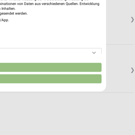
binationen von Daten aus verschiedenen Quellen. Entwicklung
 Inhalten.
gesendet werden.
❯
e/App.
n
❯
in.