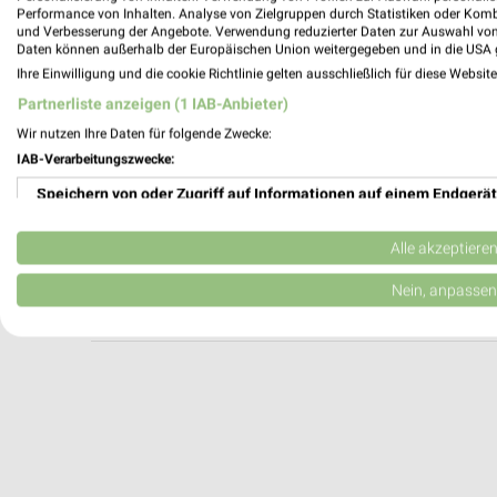
Louis FUNSHOP Landshut
Performance von Inhalten. Analyse von Zielgruppen durch Statistiken oder Kom
und Verbesserung der Angebote. Verwendung reduzierter Daten zur Auswahl von
Straubinger Straße 19
Daten können außerhalb der Europäischen Union weitergegeben und in die USA 
84030 Landshut
Ihre Einwilligung und die cookie Richtlinie gelten ausschließlich für diese Websit
Heute 09:00 - 20:00 Uhr |
Geöffnet
Partnerliste anzeigen (1 IAB-Anbieter)
448,89 km
Wir nutzen Ihre Daten für folgende Zwecke:
IAB-Verarbeitungszwecke:
Speichern von oder Zugriff auf Informationen auf einem Endgerät
A.T.U Mühldorf
Felix-Gebhardt-Straße 8
Verwendung reduzierter Daten zur Auswahl von Werbeanzeigen
84453 Mühldorf am Inn
Alle akzeptiere
Heute 08:00 - 17:00 Uhr |
Schließt in 12 M
Erstellung von Profilen für personalisierte Werbung
Nein, anpassen
478,81 km
Verwendung von Profilen zur Auswahl personalisierter Werbung
Erstellung von Profilen zur Personalisierung von Inhalten
Verwendung von Profilen zur Auswahl personalisierter Inhalte
Messung der Werbeleistung