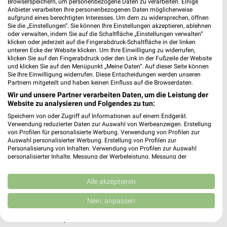
Browserspeichern, um personenbezogene Daten zu verarbeiten. Einige
Marktplatz 14
Anbieter verarbeiten Ihre personenbezogenen Daten möglicherweise
93133 Burglengenfeld
aufgrund eines berechtigten Interesses. Um dem zu widersprechen, öffnen
❯
Sie die „Einstellungen“. Sie können Ihre Einstellungen akzeptieren, ablehnen
Heute 09:00 - 13:00 Uhr |
Geschlossen
oder verwalten, indem Sie auf die Schaltfläche „Einstellungen verwalten“
klicken oder jederzeit auf die Fingerabdruck-Schaltfläche in der linken
380,67 km
unteren Ecke der Website klicken. Um Ihre Einwilligung zu widerrufen,
klicken Sie auf den Fingerabdruck oder den Link in der Fußzeile der Website
und klicken Sie auf den Menüpunkt „Meine Daten“. Auf dieser Seite können
Sie Ihre Einwilligung widerrufen. Diese Entscheidungen werden unseren
Ernsting's family Manching
Partnern mitgeteilt und haben keinen Einfluss auf die Browserdaten.
Geisenfelderstraße 70-74
Wir und unsere Partner verarbeiten Daten, um die Leistung der
85077 Manching
Website zu analysieren und Folgendes zu tun:
❯
Speichern von oder Zugriff auf Informationen auf einem Endgerät.
Heute 09:00 - 18:00 Uhr |
Geschlossen
Verwendung reduzierter Daten zur Auswahl von Werbeanzeigen. Erstellung
von Profilen für personalisierte Werbung. Verwendung von Profilen zur
443,61 km
Auswahl personalisierter Werbung. Erstellung von Profilen zur
Personalisierung von Inhalten. Verwendung von Profilen zur Auswahl
personalisierter Inhalte. Messung der Werbeleistung. Messung der
Ernsting's family Ingolstadt
Performance von Inhalten. Analyse von Zielgruppen durch Statistiken oder
Kombinationen von Daten aus verschiedenen Quellen. Entwicklung und
Berliner Straße 17
Verbesserung der Angebote. Verwendung reduzierter Daten zur Auswahl
Alle akzeptieren
85051 Ingolstadt
von Inhalten.
❯
Daten können außerhalb der Europäischen Union weitergegeben und in die
Nein, anpassen
Heute 08:00 - 20:00 Uhr |
Geschlossen
USA gesendet werden.
Ihre Einwilligung und die cookie Richtlinie gelten ausschließlich für diese
443,28 km
Website/App.