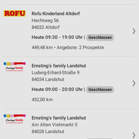
Partnerliste anzeigen (1 IAB-Anbieter)
Rofu Kinderland Altdorf
Wir nutzen Ihre Daten für folgende Zwecke:
Hechtweg 56
IAB-Verarbeitungszwecke:
84032 Altdorf
❯
Speichern von oder Zugriff auf Informationen
auf einem Endgerät
Heute 09:30 - 19:00 Uhr |
Geschlossen
449,48 km • Angebote: 2 Prospekte
Verwendung reduzierter Daten zur Auswahl von
Werbeanzeigen
Ernsting's family Landshut
Erstellung von Profilen für personalisierte
Ludwig-Erhard-Straße 9
Werbung
84034 Landshut
❯
Verwendung von Profilen zur Auswahl
Heute 09:00 - 20:00 Uhr |
Geschlossen
personalisierter Werbung
452,00 km
Erstellung von Profilen zur Personalisierung
von Inhalten
Ernsting's family Landshut
Verwendung von Profilen zur Auswahl
Am Alten Viehmarkt 5
personalisierter Inhalte
84028 Landshut
❯