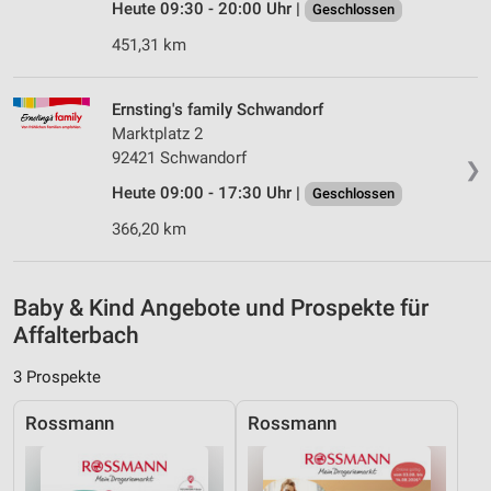
Messung der Werbeleistung
Heute 09:30 - 20:00 Uhr |
Geschlossen
451,31 km
Messung der Performance von Inhalten
Analyse von Zielgruppen durch Statistiken oder
Ernsting's family Schwandorf
Kombinationen von Daten aus verschiedenen
Quellen
Marktplatz 2
92421 Schwandorf
❯
Entwicklung und Verbesserung der Angebote
Heute 09:00 - 17:30 Uhr |
Geschlossen
Verwendung reduzierter Daten zur Auswahl von
366,20 km
Inhalten
IAB-Besonderheiten:
Baby & Kind Angebote und Prospekte für
Verwendung genauer Standortdaten
Affalterbach
Geräte anhand von aktiv angeforderten
Informationen identifizieren
3 Prospekte
Nicht-IAB-Verarbeitungszwecke:
Rossmann
Rossmann
Notwendig
Performance