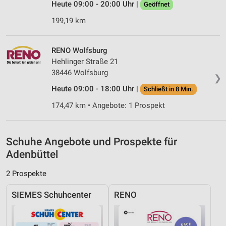
Heute 09:00 - 20:00 Uhr |
Geöffnet
Verwendung genauer Standortdaten
199,19 km
Geräte anhand von aktiv angeforderten
Informationen identifizieren
RENO Wolfsburg
Nicht-IAB-Verarbeitungszwecke:
Hehlinger Straße 21
Notwendig
38446 Wolfsburg
❯
Heute 09:00 - 18:00 Uhr |
Schließt in 8 Min.
Performance
174,47 km • Angebote: 1 Prospekt
Funktional
Werbung
Schuhe Angebote und Prospekte für
Adenbüttel
2 Prospekte
SIEMES Schuhcenter
RENO