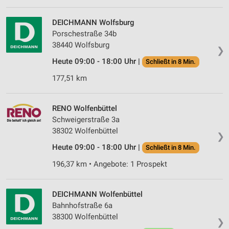
Verwendung von Profilen zur Auswahl
personalisierter Werbung
DEICHMANN Wolfsburg
Porschestraße 34b
Erstellung von Profilen zur Personalisierung
38440 Wolfsburg
von Inhalten
❯
Heute 09:00 - 18:00 Uhr |
Schließt in 8 Min.
Verwendung von Profilen zur Auswahl
personalisierter Inhalte
177,51 km
Messung der Werbeleistung
RENO Wolfenbüttel
Messung der Performance von Inhalten
Schweigerstraße 3a
38302 Wolfenbüttel
❯
Analyse von Zielgruppen durch Statistiken oder
Heute 09:00 - 18:00 Uhr |
Kombinationen von Daten aus verschiedenen
Schließt in 8 Min.
Quellen
196,37 km • Angebote: 1 Prospekt
Entwicklung und Verbesserung der Angebote
DEICHMANN Wolfenbüttel
Verwendung reduzierter Daten zur Auswahl von
Bahnhofstraße 6a
Inhalten
38300 Wolfenbüttel
❯
IAB-Besonderheiten: