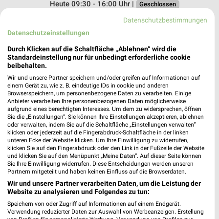
Heute 09:30 - 16:00 Uhr |
Geschlossen
216,44 km
Datenschutzbestimmungen
Datenschutzeinstellungen
RENO Lehre
Durch Klicken auf die Schaltfläche „Ablehnen“ wird die
Standardeinstellung nur für unbedingt erforderliche cookie
Alte Berliner Straße 1A
beibehalten.
38165 Lehre
❯
Wir und unsere Partner speichern und/oder greifen auf Informationen auf
Heute 09:00 - 18:00 Uhr |
einem Gerät zu, wie z. B. eindeutige IDs in cookie und anderen
Schließt in 8 Min.
Browserspeichern, um personenbezogene Daten zu verarbeiten. Einige
Anbieter verarbeiten Ihre personenbezogenen Daten möglicherweise
184,39 km • Angebote: 1 Prospekt
aufgrund eines berechtigten Interesses. Um dem zu widersprechen, öffnen
Sie die „Einstellungen“. Sie können Ihre Einstellungen akzeptieren, ablehnen
oder verwalten, indem Sie auf die Schaltfläche „Einstellungen verwalten“
RENO Cremlingen
klicken oder jederzeit auf die Fingerabdruck-Schaltfläche in der linken
unteren Ecke der Website klicken. Um Ihre Einwilligung zu widerrufen,
Im Moorbusche 1
klicken Sie auf den Fingerabdruck oder den Link in der Fußzeile der Website
38162 Cremlingen
❯
und klicken Sie auf den Menüpunkt „Meine Daten“. Auf dieser Seite können
Sie Ihre Einwilligung widerrufen. Diese Entscheidungen werden unseren
Heute 09:00 - 18:00 Uhr |
Schließt in 8 Min.
Partnern mitgeteilt und haben keinen Einfluss auf die Browserdaten.
Wir und unsere Partner verarbeiten Daten, um die Leistung der
188,98 km • Angebote: 1 Prospekt
Website zu analysieren und Folgendes zu tun:
Speichern von oder Zugriff auf Informationen auf einem Endgerät.
Verwendung reduzierter Daten zur Auswahl von Werbeanzeigen. Erstellung
RENO Weyhausen