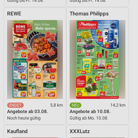
Gültig bis Fr. 14.08.
Gültig bis Fr. 14.08.
Entwicklung und Verbesserung der Angebote
REWE
Thomas Philipps
Verwendung reduzierter Daten zur Auswahl von
Inhalten
IAB-Besonderheiten:
Verwendung genauer Standortdaten
Geräte anhand von aktiv angeforderten
Informationen identifizieren
Nicht-IAB-Verarbeitungszwecke:
Notwendig
Performance
5,8 km
14,2 km
Funktional
Angebote ab 03.08.
Angebote ab 10.08.
Noch heute gültig
Gültig ab Mo. 10.08.
Werbung
Kaufland
XXXLutz