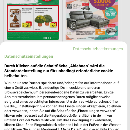
10,7 km
11 km
Datenschutzbestimmungen
Angebote ab 25.07.
Hot Sommer Sale
Datenschutzeinstellungen
Noch heute gültig
Gültig bis Sa. 29.08.
Durch Klicken auf die Schaltfläche „Ablehnen“ wird die
toom Baumarkt
PENNY
Standardeinstellung nur für unbedingt erforderliche cookie
beibehalten.
Wir und unsere Partner speichern und/oder greifen auf Informationen auf
einem Gerät zu, wie z. B. eindeutige IDs in cookie und anderen
Browserspeichern, um personenbezogene Daten zu verarbeiten. Einige
Anbieter verarbeiten Ihre personenbezogenen Daten möglicherweise
aufgrund eines berechtigten Interesses. Um dem zu widersprechen, öffnen
Sie die „Einstellungen“. Sie können Ihre Einstellungen akzeptieren, ablehnen
oder verwalten, indem Sie auf die Schaltfläche „Einstellungen verwalten“
klicken oder jederzeit auf die Fingerabdruck-Schaltfläche in der linken
unteren Ecke der Website klicken. Um Ihre Einwilligung zu widerrufen,
klicken Sie auf den Fingerabdruck oder den Link in der Fußzeile der Website
und klicken Sie auf den Menüpunkt „Meine Daten“. Auf dieser Seite können