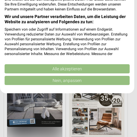
Sie Ihre Einwilligung widerrufen. Diese Entscheidungen werden unseren
Partnern mitgeteilt und haben keinen Einfluss auf die Browserdaten.
Wir und unsere Partner verarbeiten Daten, um die Leistung der
Website zu analysieren und Folgendes zu tun:
12,1 km
3 km
Speichern von oder Zugriff auf Informationen auf einem Endgerät.
Angebote ab 08.08.
Angebote ab 03.08.
Verwendung reduzierter Daten zur Auswahl von Werbeanzeigen. Erstellung
von Profilen für personalisierte Werbung. Verwendung von Profilen zur
Gültig bis Fr. 14.08.
Noch heute gültig
Auswahl personalisierter Werbung. Erstellung von Profilen zur
Personalisierung von Inhalten. Verwendung von Profilen zur Auswahl
XXXLutz
XXXLutz
personalisierter Inhalte. Messung der Werbeleistung. Messung der
Performance von Inhalten. Analyse von Zielgruppen durch Statistiken oder
Kombinationen von Daten aus verschiedenen Quellen. Entwicklung und
Verbesserung der Angebote. Verwendung reduzierter Daten zur Auswahl
Alle akzeptieren
von Inhalten.
Daten können außerhalb der Europäischen Union weitergegeben und in die
Nein, anpassen
USA gesendet werden.
Ihre Einwilligung und die cookie Richtlinie gelten ausschließlich für diese
Website/App.
Partnerliste anzeigen (1 IAB-Anbieter)
Wir nutzen Ihre Daten für folgende Zwecke:
IAB-Verarbeitungszwecke:
Speichern von oder Zugriff auf Informationen
auf einem Endgerät