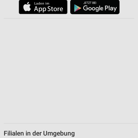
Erstellung von Profilen zur Personalisierung
von Inhalten
Verwendung von Profilen zur Auswahl
personalisierter Inhalte
Messung der Werbeleistung
Messung der Performance von Inhalten
Analyse von Zielgruppen durch Statistiken oder
Kombinationen von Daten aus verschiedenen
Quellen
Entwicklung und Verbesserung der Angebote
Verwendung reduzierter Daten zur Auswahl von
Inhalten
IAB-Besonderheiten:
Verwendung genauer Standortdaten
Filialen in der Umgebung