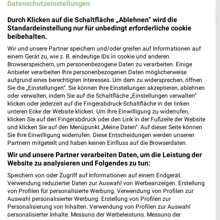
Datenschutzeinstellungen
❯
Durch Klicken auf die Schaltfläche „Ablehnen“ wird die
Standardeinstellung nur für unbedingt erforderliche cookie
beibehalten.
Wir und unsere Partner speichern und/oder greifen auf Informationen auf
einem Gerät zu, wie z. B. eindeutige IDs in cookie und anderen
Browserspeichern, um personenbezogene Daten zu verarbeiten. Einige
Anbieter verarbeiten Ihre personenbezogenen Daten möglicherweise
aufgrund eines berechtigten Interesses. Um dem zu widersprechen, öffnen
Sie die „Einstellungen“. Sie können Ihre Einstellungen akzeptieren, ablehnen
oder verwalten, indem Sie auf die Schaltfläche „Einstellungen verwalten“
klicken oder jederzeit auf die Fingerabdruck-Schaltfläche in der linken
unteren Ecke der Website klicken. Um Ihre Einwilligung zu widerrufen,
klicken Sie auf den Fingerabdruck oder den Link in der Fußzeile der Website
NKD Prospekt für Braunschweig ab Mo.
und klicken Sie auf den Menüpunkt „Meine Daten“. Auf dieser Seite können
den 03.08.
Sie Ihre Einwilligung widerrufen. Diese Entscheidungen werden unseren
Partnern mitgeteilt und haben keinen Einfluss auf die Browserdaten.
Herbstliche Deko-Woche
Wir und unsere Partner verarbeiten Daten, um die Leistung der
Website zu analysieren und Folgendes zu tun:
Gültig von 03. Aug. bis 01. Sep.
Speichern von oder Zugriff auf Informationen auf einem Endgerät.
📅
Kalendereintrag erstellen
Verwendung reduzierter Daten zur Auswahl von Werbeanzeigen. Erstellung
von Profilen für personalisierte Werbung. Verwendung von Profilen zur
Auswahl personalisierter Werbung. Erstellung von Profilen zur
Personalisierung von Inhalten. Verwendung von Profilen zur Auswahl
PROSPEKT BLÄTTERN
personalisierter Inhalte. Messung der Werbeleistung. Messung der