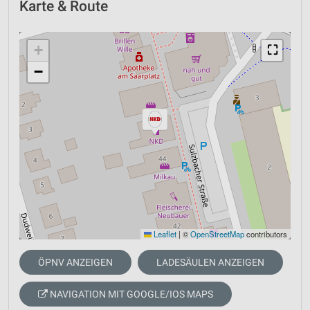
Karte & Route
+
⛶
−
Leaflet
|
©
OpenStreetMap
contributors
ÖPNV ANZEIGEN
LADESÄULEN ANZEIGEN
NAVIGATION MIT GOOGLE/IOS MAPS