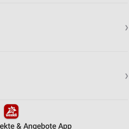
❯
❯
pekte & Angebote App