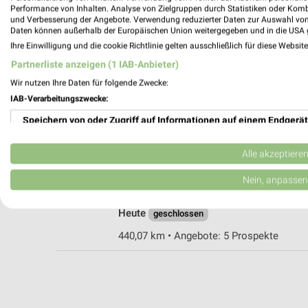
Performance von Inhalten. Analyse von Zielgruppen durch Statistiken oder Kom
und Verbesserung der Angebote. Verwendung reduzierter Daten zur Auswahl von
Daten können außerhalb der Europäischen Union weitergegeben und in die USA 
Tchibo Filiale mit Kaffee Bar Neuburg An
Ihre Einwilligung und die cookie Richtlinie gelten ausschließlich für diese Websit
Schmidstrasse 114
Partnerliste anzeigen (1 IAB-Anbieter)
86633 Neuburg An Der Donau
Wir nutzen Ihre Daten für folgende Zwecke:
Heute
geschlossen
IAB-Verarbeitungszwecke:
449,02 km • Angebote: 5 Prospekte
Speichern von oder Zugriff auf Informationen auf einem Endgerät
Verwendung reduzierter Daten zur Auswahl von Werbeanzeigen
Alle akzeptiere
Tchibo Filiale mit Kaffee Bar Ingolstadt
Am Westpark 6
Erstellung von Profilen für personalisierte Werbung
Nein, anpassen
85057 Ingolstadt
Verwendung von Profilen zur Auswahl personalisierter Werbung
Heute
geschlossen
Erstellung von Profilen zur Personalisierung von Inhalten
440,07 km • Angebote: 5 Prospekte
Verwendung von Profilen zur Auswahl personalisierter Inhalte
Messung der Werbeleistung