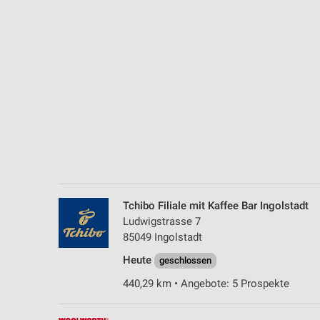
Messung der Performance von Inhalten
Analyse von Zielgruppen durch Statistiken oder Kombinationen 
Quellen
Entwicklung und Verbesserung der Angebote
Verwendung reduzierter Daten zur Auswahl von Inhalten
IAB-Besonderheiten:
Verwendung genauer Standortdaten
Geräte anhand von aktiv angeforderten Informationen identifizie
Tchibo Filiale mit Kaffee Bar Ingolstadt
Nicht-IAB-Verarbeitungszwecke:
Ludwigstrasse 7
Notwendig
85049 Ingolstadt
Heute
Performance
geschlossen
440,29 km • Angebote: 5 Prospekte
Funktional
Werbung