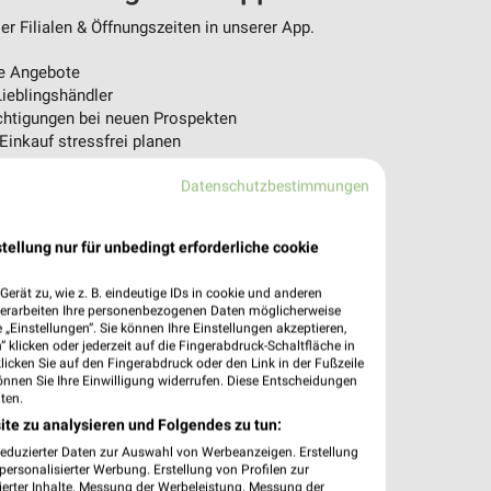
r Filialen & Öffnungszeiten in unserer App.
e Angebote
ieblingshändler
htigungen bei neuen Prospekten
 Einkauf stressfrei planen
 App jetzt laden oder QR-Code scannen.
Datenschutzbestimmungen
tellung nur für unbedingt erforderliche cookie
erät zu, wie z. B. eindeutige IDs in cookie und anderen
verarbeiten Ihre personenbezogenen Daten möglicherweise
„Einstellungen“. Sie können Ihre Einstellungen akzeptieren,
 klicken oder jederzeit auf die Fingerabdruck-Schaltfläche in
klicken Sie auf den Fingerabdruck oder den Link in der Fußzeile
önnen Sie Ihre Einwilligung widerrufen. Diese Entscheidungen
ten.
ite zu analysieren und Folgendes zu tun:
reduzierter Daten zur Auswahl von Werbeanzeigen. Erstellung
ersonalisierter Werbung. Erstellung von Profilen zur
ierter Inhalte. Messung der Werbeleistung. Messung der