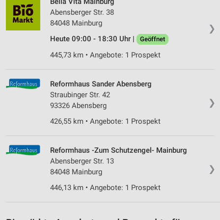
Bella Vita Mainburg
Werbung
Abensberger Str. 38
84048 Mainburg
❯
Verwendung von Profilen zur Auswahl
personalisierter Werbung
Heute 09:00 - 18:30 Uhr |
Geöffnet
445,73 km • Angebote: 1 Prospekt
Erstellung von Profilen zur Personalisierung
von Inhalten
Reformhaus Sander Abensberg
Verwendung von Profilen zur Auswahl
personalisierter Inhalte
Straubinger Str. 42
❯
93326 Abensberg
Messung der Werbeleistung
426,55 km • Angebote: 1 Prospekt
Messung der Performance von Inhalten
Reformhaus -Zum Schutzengel- Mainburg
Analyse von Zielgruppen durch Statistiken oder
Abensberger Str. 13
Kombinationen von Daten aus verschiedenen
❯
Quellen
84048 Mainburg
446,13 km • Angebote: 1 Prospekt
Entwicklung und Verbesserung der Angebote
Verwendung reduzierter Daten zur Auswahl von
Inhalten