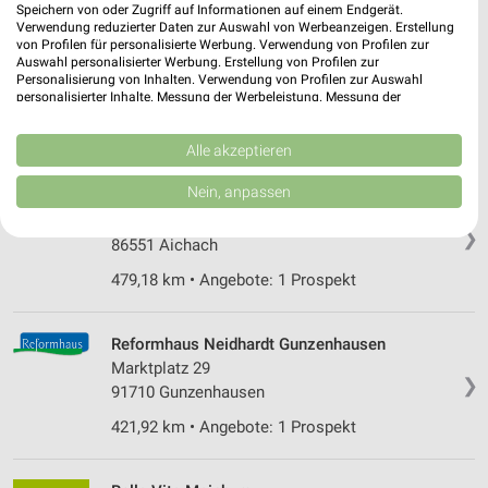
Speichern von oder Zugriff auf Informationen auf einem Endgerät.
Verwendung reduzierter Daten zur Auswahl von Werbeanzeigen. Erstellung
von Profilen für personalisierte Werbung. Verwendung von Profilen zur
Reformhaus Sander Pfaffenhofen
Auswahl personalisierter Werbung. Erstellung von Profilen zur
Ingolstädter Straße 11
Personalisierung von Inhalten. Verwendung von Profilen zur Auswahl
❯
85276 Pfaffenhofen
personalisierter Inhalte. Messung der Werbeleistung. Messung der
Performance von Inhalten. Analyse von Zielgruppen durch Statistiken oder
463,40 km • Angebote: 1 Prospekt
Kombinationen von Daten aus verschiedenen Quellen. Entwicklung und
Verbesserung der Angebote. Verwendung reduzierter Daten zur Auswahl
Alle akzeptieren
von Inhalten.
Daten können außerhalb der Europäischen Union weitergegeben und in die
Nein, anpassen
Reformhaus Rehle Aichach
USA gesendet werden.
Stadtplatz 9
Ihre Einwilligung und die cookie Richtlinie gelten ausschließlich für diese
❯
Website/App.
86551 Aichach
Partnerliste anzeigen (1 IAB-Anbieter)
479,18 km • Angebote: 1 Prospekt
Wir nutzen Ihre Daten für folgende Zwecke:
IAB-Verarbeitungszwecke:
Reformhaus Neidhardt Gunzenhausen
Speichern von oder Zugriff auf Informationen
Marktplatz 29
auf einem Endgerät
❯
91710 Gunzenhausen
Verwendung reduzierter Daten zur Auswahl von
421,92 km • Angebote: 1 Prospekt
Werbeanzeigen
Erstellung von Profilen für personalisierte