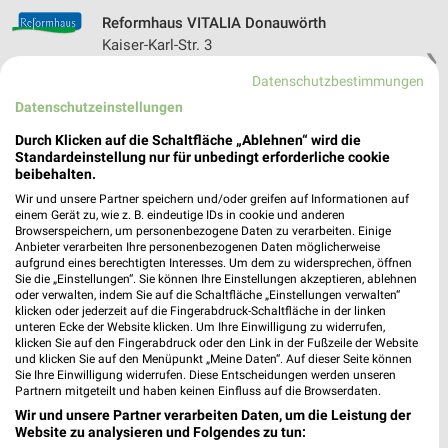
Reformhaus VITALIA Donauwörth
Kaiser-Karl-Str. 3
❯
86609 Donauwörth
Datenschutzbestimmungen
462,89 km • Angebote: 1 Prospekt
Datenschutzeinstellungen
Durch Klicken auf die Schaltfläche „Ablehnen“ wird die
Standardeinstellung nur für unbedingt erforderliche cookie
VITALIA Donauwörth
beibehalten.
Kaiser-Karl-Straße 3
Wir und unsere Partner speichern und/oder greifen auf Informationen auf
86609 Donauwörth
❯
einem Gerät zu, wie z. B. eindeutige IDs in cookie und anderen
Browserspeichern, um personenbezogene Daten zu verarbeiten. Einige
Heute 08:30 - 19:00 Uhr |
Geöffnet
Anbieter verarbeiten Ihre personenbezogenen Daten möglicherweise
aufgrund eines berechtigten Interesses. Um dem zu widersprechen, öffnen
462,89 km • Angebote: 1 Prospekt
Sie die „Einstellungen“. Sie können Ihre Einstellungen akzeptieren, ablehnen
oder verwalten, indem Sie auf die Schaltfläche „Einstellungen verwalten“
klicken oder jederzeit auf die Fingerabdruck-Schaltfläche in der linken
Landmann’s Biomarkt Pfaffenhofen
unteren Ecke der Website klicken. Um Ihre Einwilligung zu widerrufen,
klicken Sie auf den Fingerabdruck oder den Link in der Fußzeile der Website
Joseph-Fraunhofer-Str. 30
und klicken Sie auf den Menüpunkt „Meine Daten“. Auf dieser Seite können
85276 Pfaffenhofen an der Ilm
Sie Ihre Einwilligung widerrufen. Diese Entscheidungen werden unseren
❯
Partnern mitgeteilt und haben keinen Einfluss auf die Browserdaten.
Heute 08:00 - 19:00 Uhr |
Geöffnet
Wir und unsere Partner verarbeiten Daten, um die Leistung der
Website zu analysieren und Folgendes zu tun:
462,63 km • Angebote: 1 Prospekt