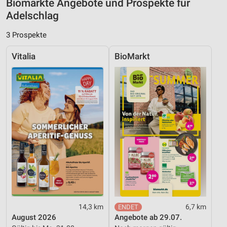
Biomärkte Angebote und Prospekte für
Adelschlag
IAB-Besonderheiten:
Verwendung genauer Standortdaten
3 Prospekte
Geräte anhand von aktiv angeforderten
Vitalia
BioMarkt
Informationen identifizieren
Nicht-IAB-Verarbeitungszwecke:
Notwendig
Performance
Funktional
Werbung
14,3 km
6,7 km
August 2026
Angebote ab 29.07.