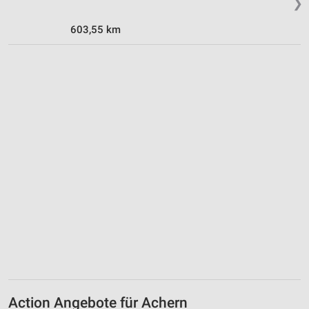
❯
Messung der Werbeleistung
603,55 km
Messung der Performance von Inhalten
Analyse von Zielgruppen durch Statistiken oder
Kombinationen von Daten aus verschiedenen
Quellen
Entwicklung und Verbesserung der Angebote
Verwendung reduzierter Daten zur Auswahl von
Inhalten
IAB-Besonderheiten:
Verwendung genauer Standortdaten
Geräte anhand von aktiv angeforderten
Informationen identifizieren
Nicht-IAB-Verarbeitungszwecke:
Notwendig
Action Angebote für Achern