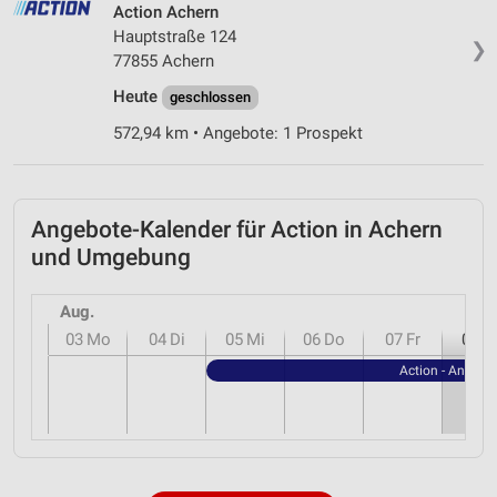
Action Achern
Hauptstraße 124
❯
77855 Achern
Heute
geschlossen
572,94 km • Angebote: 1 Prospekt
Angebote-Kalender für Action in Achern
und Umgebung
Aug.
03
Mo
04
Di
05
Mi
06
Do
07
Fr
08
S
Action - Angebo