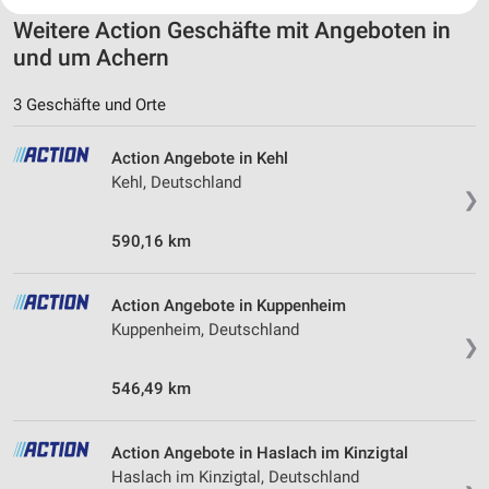
Ihre Einwilligung und die cookie Richtlinie gelten ausschließlich für diese
Website/App.
Weitere Action Geschäfte mit Angeboten in
Partnerliste anzeigen (1 IAB-Anbieter)
und um Achern
Wir nutzen Ihre Daten für folgende Zwecke:
IAB-Verarbeitungszwecke:
3 Geschäfte und Orte
Speichern von oder Zugriff auf Informationen
auf einem Endgerät
Action Angebote in Kehl
Kehl, Deutschland
❯
Verwendung reduzierter Daten zur Auswahl von
Werbeanzeigen
590,16 km
Erstellung von Profilen für personalisierte
Werbung
Action Angebote in Kuppenheim
Verwendung von Profilen zur Auswahl
Kuppenheim, Deutschland
❯
personalisierter Werbung
546,49 km
Erstellung von Profilen zur Personalisierung
von Inhalten
Action Angebote in Haslach im Kinzigtal
Verwendung von Profilen zur Auswahl
personalisierter Inhalte
Haslach im Kinzigtal, Deutschland