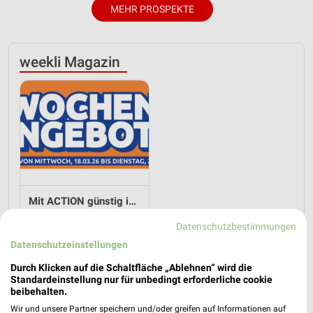
MEHR PROSPEKTE
weekli Magazin
Mit ACTION günstig in den Frühling
20.03.2026
Datenschutzbestimmungen
Datenschutzeinstellungen
Im
weekli Magazin
erwarten dich neben Infos zu Action
auch clevere Spartipps für den Familienalltag, Ideen zur
Durch Klicken auf die Schaltfläche „Ablehnen“ wird die
Standardeinstellung nur für unbedingt erforderliche cookie
Haushaltsplanung und einfache Wege, dein Budget
beibehalten.
nachhaltig zu entlasten.
Wir und unsere Partner speichern und/oder greifen auf Informationen auf