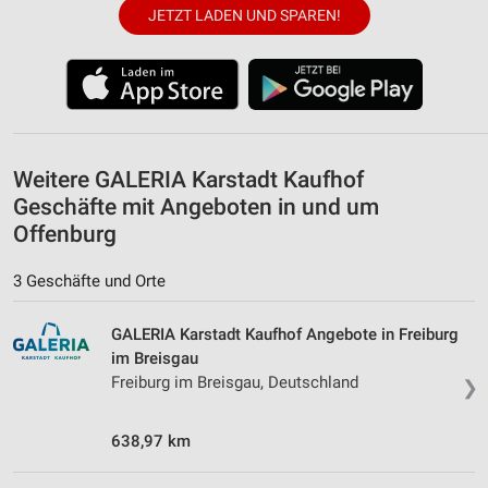
personalisierter Werbung
JETZT LADEN UND SPAREN!
Erstellung von Profilen zur Personalisierung
von Inhalten
Verwendung von Profilen zur Auswahl
personalisierter Inhalte
Weitere GALERIA Karstadt Kaufhof
Messung der Werbeleistung
Geschäfte mit Angeboten in und um
Messung der Performance von Inhalten
Offenburg
Analyse von Zielgruppen durch Statistiken oder
3 Geschäfte und Orte
Kombinationen von Daten aus verschiedenen
Quellen
GALERIA Karstadt Kaufhof Angebote in Freiburg
Entwicklung und Verbesserung der Angebote
im Breisgau
Freiburg im Breisgau, Deutschland
❯
Verwendung reduzierter Daten zur Auswahl von
Inhalten
638,97 km
IAB-Besonderheiten:
Verwendung genauer Standortdaten