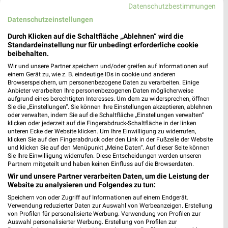
Datenschutzbestimmungen
Datenschutzeinstellungen
Nächste Filiale
Durch Klicken auf die Schaltfläche „Ablehnen“ wird die
GALERIA Offenburg
Standardeinstellung nur für unbedingt erforderliche cookie
beibehalten.
Lindenplatz 3
❯
77652 Offenburg
Wir und unsere Partner speichern und/oder greifen auf Informationen auf
einem Gerät zu, wie z. B. eindeutige IDs in cookie und anderen
Heute 10:00 - 19:00 Uhr |
Geöffnet
Browserspeichern, um personenbezogene Daten zu verarbeiten. Einige
Anbieter verarbeiten Ihre personenbezogenen Daten möglicherweise
592,86 km • Angebote: 2 Prospekte
aufgrund eines berechtigten Interesses. Um dem zu widersprechen, öffnen
Sie die „Einstellungen“. Sie können Ihre Einstellungen akzeptieren, ablehnen
oder verwalten, indem Sie auf die Schaltfläche „Einstellungen verwalten“
klicken oder jederzeit auf die Fingerabdruck-Schaltfläche in der linken
unteren Ecke der Website klicken. Um Ihre Einwilligung zu widerrufen,
klicken Sie auf den Fingerabdruck oder den Link in der Fußzeile der Website
Angebote-Kalender für GALERIA
und klicken Sie auf den Menüpunkt „Meine Daten“. Auf dieser Seite können
Karstadt Kaufhof in Offenburg und
Sie Ihre Einwilligung widerrufen. Diese Entscheidungen werden unseren
Partnern mitgeteilt und haben keinen Einfluss auf die Browserdaten.
Umgebung
Wir und unsere Partner verarbeiten Daten, um die Leistung der
Website zu analysieren und Folgendes zu tun:
Aug.
Speichern von oder Zugriff auf Informationen auf einem Endgerät.
Verwendung reduzierter Daten zur Auswahl von Werbeanzeigen. Erstellung
10
Mo
11
Di
12
Mi
13
Do
14
Fr
15
S
von Profilen für personalisierte Werbung. Verwendung von Profilen zur
GALERIA Karstadt Kaufhof - Angebote a
Auswahl personalisierter Werbung. Erstellung von Profilen zur