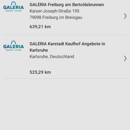
GALERIA Freiburg am Bertoldsbrunnen
Geräte anhand von aktiv angeforderten
Kaiser-Joseph-Straße 195
Informationen identifizieren
❯
79098 Freiburg im Breisgau
Nicht-IAB-Verarbeitungszwecke:
639,21 km
Notwendig
GALERIA Karstadt Kaufhof Angebote in
Performance
Karlsruhe
Karlsruhe, Deutschland
Funktional
❯
Werbung
525,29 km