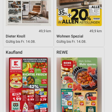
Verwendung reduzierter Daten zur Auswahl von
Werbeanzeigen
Erstellung von Profilen für personalisierte
Werbung
49,9 km
49,9 km
Verwendung von Profilen zur Auswahl
Dieter Knoll
Wohnen Spezial
personalisierter Werbung
Gültig bis Fr. 14.08.
Gültig bis Fr. 14.08.
Erstellung von Profilen zur Personalisierung
Kaufland
REWE
von Inhalten
Verwendung von Profilen zur Auswahl
personalisierter Inhalte
Messung der Werbeleistung
Messung der Performance von Inhalten
Analyse von Zielgruppen durch Statistiken oder
Kombinationen von Daten aus verschiedenen
Quellen