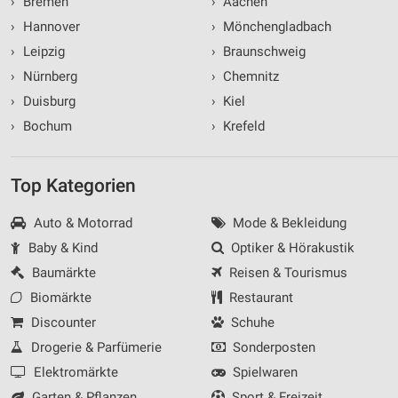
›
Bremen
›
Aachen
›
Hannover
›
Mönchengladbach
›
Leipzig
›
Braunschweig
›
Nürnberg
›
Chemnitz
›
Duisburg
›
Kiel
›
Bochum
›
Krefeld
Top Kategorien
Auto & Motorrad
Mode & Bekleidung
Baby & Kind
Optiker & Hörakustik
Baumärkte
Reisen & Tourismus
Biomärkte
Restaurant
Discounter
Schuhe
Drogerie & Parfümerie
Sonderposten
Elektromärkte
Spielwaren
Garten & Pflanzen
Sport & Freizeit