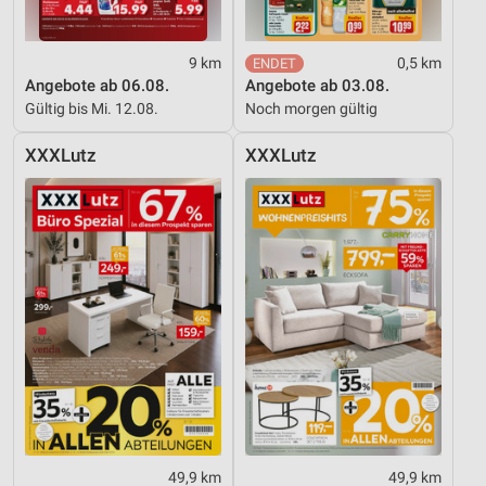
Entwicklung und Verbesserung der Angebote
9 km
0,5 km
Verwendung reduzierter Daten zur Auswahl von
Angebote ab 06.08.
Angebote ab 03.08.
Inhalten
Gültig bis Mi. 12.08.
Noch morgen gültig
IAB-Besonderheiten:
XXXLutz
XXXLutz
Verwendung genauer Standortdaten
Geräte anhand von aktiv angeforderten
Informationen identifizieren
Nicht-IAB-Verarbeitungszwecke:
Notwendig
Performance
Funktional
Werbung
49,9 km
49,9 km