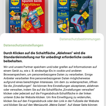
Datenschutzbestimmungen
Datenschutzeinstellungen
Durch Klicken auf die Schaltfläche „Ablehnen“ wird die
Standardeinstellung nur für unbedingt erforderliche cookie
1 km
1 km
beibehalten.
Angebote ab 10.08.
Angebote ab 03.08.
Wir und unsere Partner speichern und/oder greifen auf Informationen auf
Gültig ab Mo. 10.08.
Noch morgen gültig
einem Gerät zu, wie z. B. eindeutige IDs in cookie und anderen
Browserspeichern, um personenbezogene Daten zu verarbeiten. Einige
Anbieter verarbeiten Ihre personenbezogenen Daten möglicherweise
PENNY
toom Baumarkt
aufgrund eines berechtigten Interesses. Um dem zu widersprechen, öffnen
Sie die „Einstellungen“. Sie können Ihre Einstellungen akzeptieren, ablehnen
oder verwalten, indem Sie auf die Schaltfläche „Einstellungen verwalten“
klicken oder jederzeit auf die Fingerabdruck-Schaltfläche in der linken
unteren Ecke der Website klicken. Um Ihre Einwilligung zu widerrufen,
klicken Sie auf den Fingerabdruck oder den Link in der Fußzeile der Website
und klicken Sie auf den Menüpunkt „Meine Daten“. Auf dieser Seite können