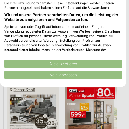
Sie Ihre Einwilligung widerrufen. Diese Entscheidungen werden unseren
Partnern mitgeteilt und haben keinen Einfluss auf die Browserdaten.
Wir und unsere Partner verarbeiten Daten, um die Leistung der
Website zu analysieren und Folgendes zu tun:
Speichern von oder Zugriff auf Informationen auf einem Endgerät.
Verwendung reduzierter Daten zur Auswahl von Werbeanzeigen. Erstellung
von Profilen für personalisierte Werbung. Verwendung von Profilen zur
Auswahl personalisierter Werbung. Erstellung von Profilen zur
Personalisierung von Inhalten. Verwendung von Profilen zur Auswahl
personalisierter Inhalte. Messung der Werbeleistung. Messung der
0,5 km
7,2 km
Performance von Inhalten. Analyse von Zielgruppen durch Statistiken oder
Kombinationen von Daten aus verschiedenen Quellen. Entwicklung und
Angebote ab 03.08.
Angebote ab 01.08.
Verbesserung der Angebote. Verwendung reduzierter Daten zur Auswahl
Alle akzeptieren
Noch morgen gültig
Noch heute gültig
von Inhalten.
Daten können außerhalb der Europäischen Union weitergegeben und in die
Nein, anpassen
USA gesendet werden.
XXXLutz
XXXLutz
Ihre Einwilligung und die cookie Richtlinie gelten ausschließlich für diese
Website/App.
Partnerliste anzeigen (1 IAB-Anbieter)
Wir nutzen Ihre Daten für folgende Zwecke:
IAB-Verarbeitungszwecke:
Speichern von oder Zugriff auf Informationen
auf einem Endgerät