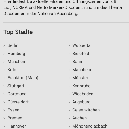
Hier findest Du aktuelle Filialen und Öffnungszeiten von z.B.
Lidl, NORMA und Netto Marken-Discount, rund um das Thema
Discounter in der Nähe von Abensberg.
Top Städte
›
Berlin
›
Wuppertal
›
Hamburg
›
Bielefeld
›
München
›
Bonn
›
Köln
›
Mannheim
›
Frankfurt (Main)
›
Münster
›
Stuttgart
›
Karlsruhe
›
Dortmund
›
Wiesbaden
›
Düsseldorf
›
Augsburg
›
Essen
›
Gelsenkirchen
›
Bremen
›
Aachen
›
Hannover
›
Mönchengladbach