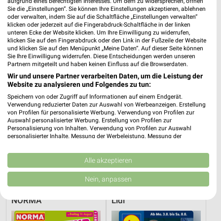
aufgrund eines berechtigten Interesses. Um dem zu widersprechen, öffnen
Sie die „Einstellungen“. Sie können Ihre Einstellungen akzeptieren, ablehnen
PENNY
Action
oder verwalten, indem Sie auf die Schaltfläche „Einstellungen verwalten“
klicken oder jederzeit auf die Fingerabdruck-Schaltfläche in der linken
unteren Ecke der Website klicken. Um Ihre Einwilligung zu widerrufen,
klicken Sie auf den Fingerabdruck oder den Link in der Fußzeile der Website
und klicken Sie auf den Menüpunkt „Meine Daten“. Auf dieser Seite können
Sie Ihre Einwilligung widerrufen. Diese Entscheidungen werden unseren
Partnern mitgeteilt und haben keinen Einfluss auf die Browserdaten.
Wir und unsere Partner verarbeiten Daten, um die Leistung der
Website zu analysieren und Folgendes zu tun:
Speichern von oder Zugriff auf Informationen auf einem Endgerät.
Verwendung reduzierter Daten zur Auswahl von Werbeanzeigen. Erstellung
von Profilen für personalisierte Werbung. Verwendung von Profilen zur
Auswahl personalisierter Werbung. Erstellung von Profilen zur
Personalisierung von Inhalten. Verwendung von Profilen zur Auswahl
personalisierter Inhalte. Messung der Werbeleistung. Messung der
Performance von Inhalten. Analyse von Zielgruppen durch Statistiken oder
Kombinationen von Daten aus verschiedenen Quellen. Entwicklung und
3,8 km
12,3 km
Verbesserung der Angebote. Verwendung reduzierter Daten zur Auswahl
Alle akzeptieren
Angebote ab 03.08.
Angebote ab 05.08.
von Inhalten.
Daten können außerhalb der Europäischen Union weitergegeben und in die
Noch heute gültig
Gültig bis Di. 11.08.
Nein, anpassen
USA gesendet werden.
Ihre Einwilligung und die cookie Richtlinie gelten ausschließlich für diese
NORMA
Lidl
Website/App.
Partnerliste anzeigen (1 IAB-Anbieter)