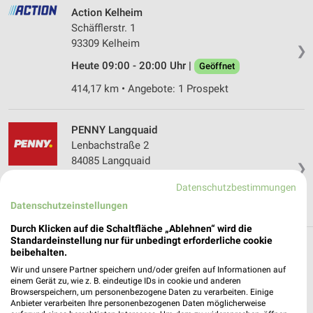
Action Kelheim
Schäfflerstr. 1
93309 Kelheim
❯
Heute 09:00 - 20:00 Uhr |
Geöffnet
414,17 km • Angebote: 1 Prospekt
PENNY Langquaid
Lenbachstraße 2
84085 Langquaid
❯
Heute 07:30 - 20:00 Uhr |
Geöffnet
Datenschutzbestimmungen
Datenschutzeinstellungen
421,51 km • Angebote: 1 Prospekt
Durch Klicken auf die Schaltfläche „Ablehnen“ wird die
Standardeinstellung nur für unbedingt erforderliche cookie
beibehalten.
Discounter Angebote und Prospekte für
Wir und unsere Partner speichern und/oder greifen auf Informationen auf
Abensberg
einem Gerät zu, wie z. B. eindeutige IDs in cookie und anderen
Browserspeichern, um personenbezogene Daten zu verarbeiten. Einige
17 Prospekte
Anbieter verarbeiten Ihre personenbezogenen Daten möglicherweise