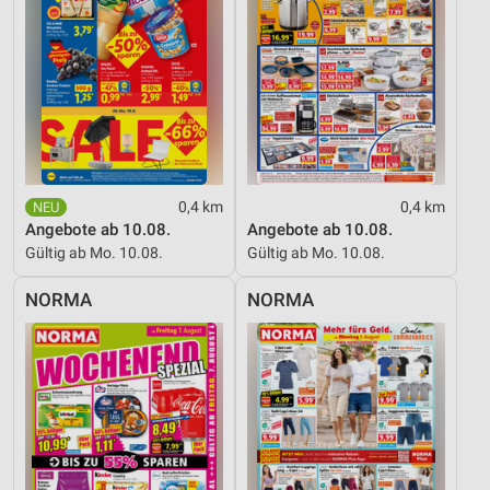
Messung der Performance von Inhalten
Analyse von Zielgruppen durch Statistiken oder
Kombinationen von Daten aus verschiedenen
Quellen
Entwicklung und Verbesserung der Angebote
Verwendung reduzierter Daten zur Auswahl von
Inhalten
0,4 km
0,4 km
Angebote ab 10.08.
Angebote ab 10.08.
IAB-Besonderheiten:
Gültig ab Mo. 10.08.
Gültig ab Mo. 10.08.
Verwendung genauer Standortdaten
NORMA
NORMA
Geräte anhand von aktiv angeforderten
Informationen identifizieren
Nicht-IAB-Verarbeitungszwecke:
Notwendig
Performance