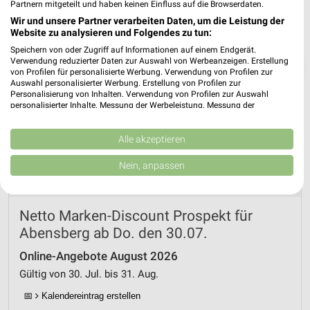
Partnern mitgeteilt und haben keinen Einfluss auf die Browserdaten.
Wir und unsere Partner verarbeiten Daten, um die Leistung der
Website zu analysieren und Folgendes zu tun:
Speichern von oder Zugriff auf Informationen auf einem Endgerät.
Verwendung reduzierter Daten zur Auswahl von Werbeanzeigen. Erstellung
❯
von Profilen für personalisierte Werbung. Verwendung von Profilen zur
Auswahl personalisierter Werbung. Erstellung von Profilen zur
Personalisierung von Inhalten. Verwendung von Profilen zur Auswahl
personalisierter Inhalte. Messung der Werbeleistung. Messung der
Performance von Inhalten. Analyse von Zielgruppen durch Statistiken oder
Kombinationen von Daten aus verschiedenen Quellen. Entwicklung und
Verbesserung der Angebote. Verwendung reduzierter Daten zur Auswahl
Alle akzeptieren
von Inhalten.
Daten können außerhalb der Europäischen Union weitergegeben und in die
Nein, anpassen
USA gesendet werden.
Ihre Einwilligung und die cookie Richtlinie gelten ausschließlich für diese
Website/App.
Netto Marken-Discount Prospekt für
Partnerliste anzeigen (1 IAB-Anbieter)
Abensberg ab Do. den 30.07.
Wir nutzen Ihre Daten für folgende Zwecke:
IAB-Verarbeitungszwecke:
Online-Angebote August 2026
Speichern von oder Zugriff auf Informationen
Gültig von 30. Jul. bis 31. Aug.
auf einem Endgerät
📅
Kalendereintrag erstellen