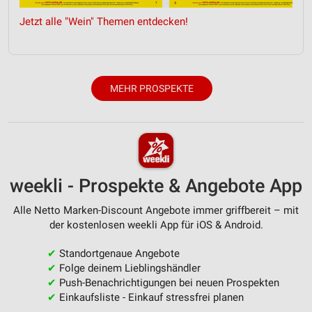
Entwicklung und Verbesserung der Angebote
Jetzt alle "Wein" Themen entdecken!
Verwendung reduzierter Daten zur Auswahl von
Inhalten
IAB-Besonderheiten:
Verwendung genauer Standortdaten
MEHR PROSPEKTE
Geräte anhand von aktiv angeforderten
Informationen identifizieren
Nicht-IAB-Verarbeitungszwecke:
Notwendig
weekli - Prospekte & Angebote App
Performance
Alle Netto Marken-Discount Angebote immer griffbereit – mit
der kostenlosen weekli App für iOS & Android.
Funktional
✔
Standortgenaue Angebote
Werbung
✔
Folge deinem Lieblingshändler
✔
Push-Benachrichtigungen bei neuen Prospekten
✔
Einkaufsliste - Einkauf stressfrei planen