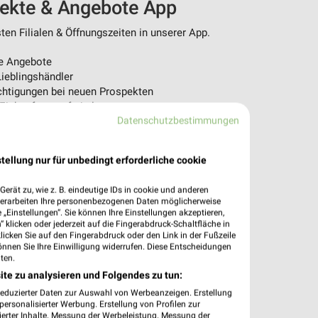
pekte & Angebote App
en Filialen & Öffnungszeiten in unserer App.
e Angebote
ieblingshändler
htigungen bei neuen Prospekten
 Einkauf stressfrei planen
Datenschutzbestimmungen
 App jetzt laden oder QR-Code scannen.
tellung nur für unbedingt erforderliche cookie
erät zu, wie z. B. eindeutige IDs in cookie und anderen
verarbeiten Ihre personenbezogenen Daten möglicherweise
„Einstellungen“. Sie können Ihre Einstellungen akzeptieren,
 klicken oder jederzeit auf die Fingerabdruck-Schaltfläche in
klicken Sie auf den Fingerabdruck oder den Link in der Fußzeile
önnen Sie Ihre Einwilligung widerrufen. Diese Entscheidungen
ten.
ite zu analysieren und Folgendes zu tun:
reduzierter Daten zur Auswahl von Werbeanzeigen. Erstellung
ersonalisierter Werbung. Erstellung von Profilen zur
ierter Inhalte. Messung der Werbeleistung. Messung der