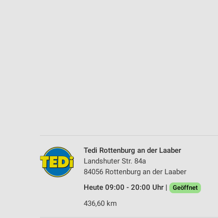
Messung der Performance von Inhalten
Analyse von Zielgruppen durch Statistiken oder Kombinationen 
Quellen
Entwicklung und Verbesserung der Angebote
Verwendung reduzierter Daten zur Auswahl von Inhalten
IAB-Besonderheiten:
Verwendung genauer Standortdaten
Geräte anhand von aktiv angeforderten Informationen identifizie
Nicht-IAB-Verarbeitungszwecke:
Tedi Rottenburg an der Laaber
Notwendig
Landshuter Str. 84a
84056 Rottenburg an der Laaber
Performance
Heute 09:00 - 20:00 Uhr |
Geöffnet
Funktional
436,60 km
Werbung