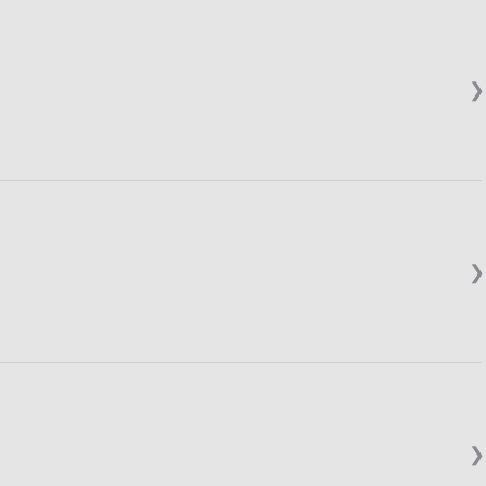
❯
❯
❯