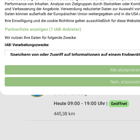
Performance von Inhalten. Analyse von Zielgruppen durch Statistiken oder Kom
und Verbesserung der Angebote. Verwendung reduzierter Daten zur Auswahl von
Daten können außerhalb der Europäischen Union weitergegeben und in die USA 
Ihre Einwilligung und die cookie Richtlinie gelten ausschließlich für diese Websit
Tedi Kelheim
Partnerliste anzeigen (1 IAB-Anbieter)
Schäfflerstr. 14
Wir nutzen Ihre Daten für folgende Zwecke:
93309 Kelheim
IAB-Verarbeitungszwecke:
Heute 09:00 - 19:00 Uhr |
Geöffnet
Speichern von oder Zugriff auf Informationen auf einem Endgerät
414,32 km
Verwendung reduzierter Daten zur Auswahl von Werbeanzeigen
Alle akzeptiere
Tedi Mainburg
Erstellung von Profilen für personalisierte Werbung
Nein, anpassen
Regensburgerstrasse 62
Verwendung von Profilen zur Auswahl personalisierter Werbung
84048 Mainburg
Heute 09:00 - 19:00 Uhr |
Geöffnet
Erstellung von Profilen zur Personalisierung von Inhalten
445,38 km
Verwendung von Profilen zur Auswahl personalisierter Inhalte
Messung der Werbeleistung