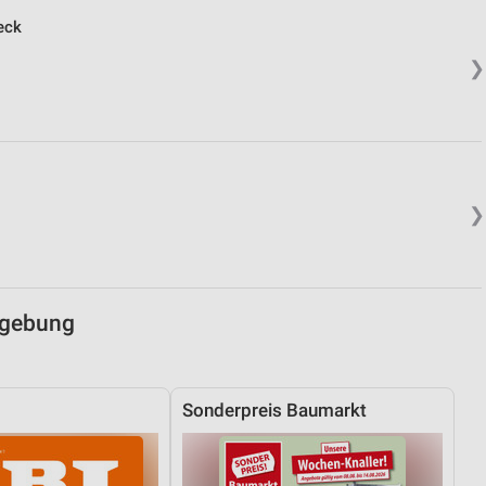
eck
von Daten aus verschiedenen
❯
❯
ren
mgebung
Sonderpreis Baumarkt