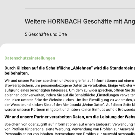
Weitere HORNBACH Geschäfte mit Ang
5 Geschäfte und Orte
HORNBACH Angebote in Ulm
Ulm, Deutschland
Datenschutzeinstellungen
Durch Klicken auf die Schaltfläche „Ablehnen“ wird die Standardeins
518,21 km
beibehalten.
Wir und unsere Partner speichern und/oder greifen auf Informationen auf einem G
Browserspeichern, um personenbezogene Daten zu verarbeiten. Einige Anbieter 
HORNBACH Angebote in Neu-Ulm
aufgrund eines berechtigten Interesses. Um dem zu widersprechen, öffnen Sie die 
ablehnen oder verwalten, indem Sie auf die Schaltfläche „Einstellungen verwalten“
Neu-Ulm, Deutschland
der linken unteren Ecke der Website klicken. Um Ihre Einwilligung zu widerrufen, 
der Website und klicken Sie auf den Menüpunkt „Meine Daten“. Auf dieser Seite k
werden unseren Partnern mitgeteilt und haben keinen Einfluss auf die Browserda
517,73 km
Wir und unsere Partner verarbeiten Daten, um die Leistung der Webs
Speichern von oder Zugriff auf Informationen auf einem Endgerät. Verwendung 
von Profilen für personalisierte Werbung. Verwendung von Profilen zur Auswahl p
HORNBACH Angebote in Esslingen
Personalisierung von Inhalten. Verwendung von Profilen zur Auswahl personalis