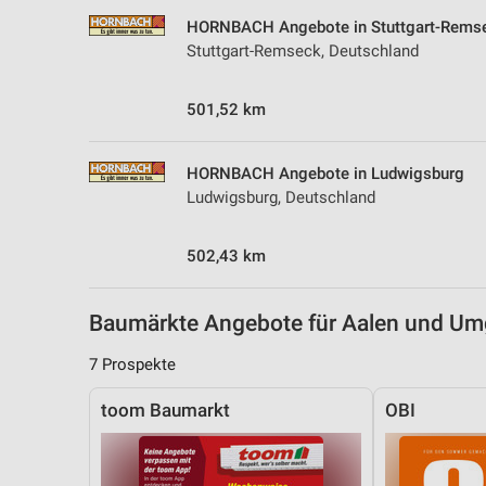
Messung der Performance von Inhalten
HORNBACH Angebote in Stuttgart-Rems
Stuttgart-Remseck, Deutschland
Analyse von Zielgruppen durch Statistiken oder Kombinationen 
Quellen
501,52 km
Entwicklung und Verbesserung der Angebote
Verwendung reduzierter Daten zur Auswahl von Inhalten
HORNBACH Angebote in Ludwigsburg
Ludwigsburg, Deutschland
IAB-Besonderheiten:
Verwendung genauer Standortdaten
502,43 km
Geräte anhand von aktiv angeforderten Informationen identifizie
Nicht-IAB-Verarbeitungszwecke:
Baumärkte Angebote für Aalen und U
Notwendig
7 Prospekte
Performance
toom Baumarkt
OBI
Funktional
Werbung