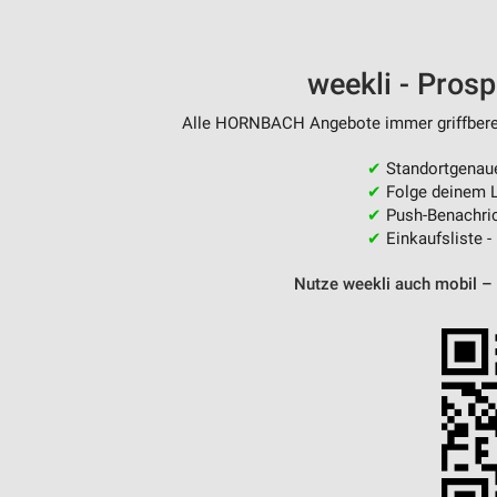
weekli - Pros
Alle HORNBACH Angebote immer griffbereit
✔
Standortgenau
✔
Folge deinem L
✔
Push-Benachric
✔
Einkaufsliste -
Nutze weekli auch mobil –