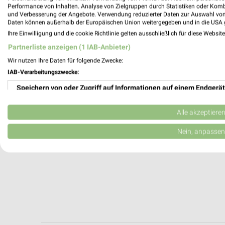
Esslingen, Deutschland
Performance von Inhalten. Analyse von Zielgruppen durch Statistiken oder Kom
und Verbesserung der Angebote. Verwendung reduzierter Daten zur Auswahl von
Daten können außerhalb der Europäischen Union weitergegeben und in die USA 
510,28 km
Ihre Einwilligung und die cookie Richtlinie gelten ausschließlich für diese Websit
Partnerliste anzeigen (1 IAB-Anbieter)
Wir nutzen Ihre Daten für folgende Zwecke:
IAB-Verarbeitungszwecke:
Speichern von oder Zugriff auf Informationen auf einem Endgerät
Verwendung reduzierter Daten zur Auswahl von Werbeanzeigen
Alle akzeptiere
Erstellung von Profilen für personalisierte Werbung
Nein, anpassen
Verwendung von Profilen zur Auswahl personalisierter Werbung
Erstellung von Profilen zur Personalisierung von Inhalten
Verwendung von Profilen zur Auswahl personalisierter Inhalte
Messung der Werbeleistung