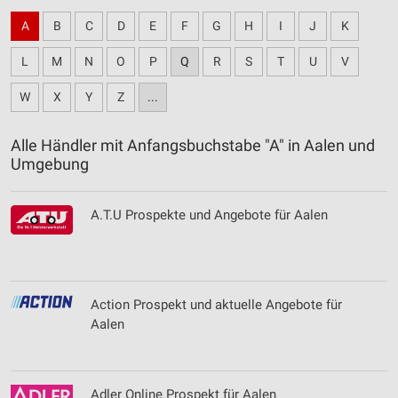
A
B
C
D
E
F
G
H
I
J
K
L
M
N
O
P
Q
R
S
T
U
V
W
X
Y
Z
...
Alle Händler mit Anfangsbuchstabe "A" in Aalen und
Umgebung
A.T.U Prospekte und Angebote für Aalen
Action Prospekt und aktuelle Angebote für
Aalen
Adler Online Prospekt für Aalen