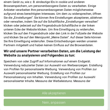
apotal.de Prospekte und Angebote
einem Gerät zu, wie z. B. eindeutige IDs in cookie und anderen
Browserspeichern, um personenbezogene Daten zu verarbeiten. Einige
Anbieter verarbeiten Ihre personenbezogenen Daten möglicherweise
aufgrund eines berechtigten Interesses. Um dem zu widersprechen, öffnen
Sie die „Einstellungen“. Sie können Ihre Einstellungen akzeptieren, ablehnen
oder verwalten, indem Sie auf die Schaltfläche „Einstellungen verwalten“
klicken oder jederzeit auf die Fingerabdruck-Schaltfläche in der linken
Auping Katalog und Prospekte für Stuttgart
unteren Ecke der Website klicken. Um Ihre Einwilligung zu widerrufen,
klicken Sie auf den Fingerabdruck oder den Link in der Fußzeile der Website
und klicken Sie auf den Menüpunkt „Meine Daten“. Auf dieser Seite können
Sie Ihre Einwilligung widerrufen. Diese Entscheidungen werden unseren
Partnern mitgeteilt und haben keinen Einfluss auf die Browserdaten.
Wir und unsere Partner verarbeiten Daten, um die Leistung der
Autohaus Linke Filialen & Öffnungszeiten für
Website zu analysieren und Folgendes zu tun:
Crailsheim
Speichern von oder Zugriff auf Informationen auf einem Endgerät.
Verwendung reduzierter Daten zur Auswahl von Werbeanzeigen. Erstellung
von Profilen für personalisierte Werbung. Verwendung von Profilen zur
Auswahl personalisierter Werbung. Erstellung von Profilen zur
Autohaus Reiche Filialen & Öffnungszeiten für
Personalisierung von Inhalten. Verwendung von Profilen zur Auswahl
personalisierter Inhalte. Messung der Werbeleistung. Messung der
Großbottwar
Performance von Inhalten. Analyse von Zielgruppen durch Statistiken oder
Kombinationen von Daten aus verschiedenen Quellen. Entwicklung und
Verbesserung der Angebote. Verwendung reduzierter Daten zur Auswahl
Alle akzeptieren
von Inhalten.
Daten können außerhalb der Europäischen Union weitergegeben und in die
Autohaus von der Weppen Filialen &
Nein, anpassen
USA gesendet werden.
Öffnungszeiten für Stuttgart