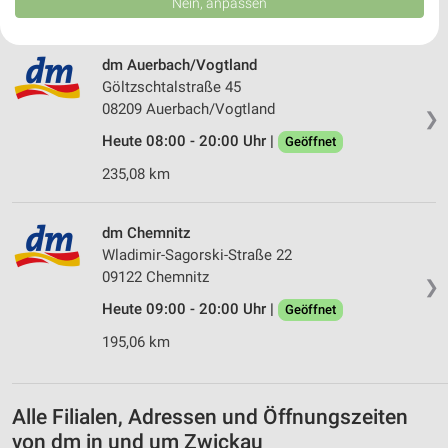
Nein, anpassen
222,93 km
USA gesendet werden.
Ihre Einwilligung und die cookie Richtlinie gelten ausschließlich für diese
Website/App.
dm Auerbach/Vogtland
Partnerliste anzeigen (1 IAB-Anbieter)
Göltzschtalstraße 45
Wir nutzen Ihre Daten für folgende Zwecke:
08209 Auerbach/Vogtland
❯
IAB-Verarbeitungszwecke:
Heute 08:00 - 20:00 Uhr |
Geöffnet
Speichern von oder Zugriff auf Informationen
235,08 km
auf einem Endgerät
Verwendung reduzierter Daten zur Auswahl von
dm Chemnitz
Werbeanzeigen
Wladimir-Sagorski-Straße 22
Erstellung von Profilen für personalisierte
09122 Chemnitz
❯
Werbung
Heute 09:00 - 20:00 Uhr |
Geöffnet
Verwendung von Profilen zur Auswahl
195,06 km
personalisierter Werbung
Erstellung von Profilen zur Personalisierung
von Inhalten
Alle Filialen, Adressen und Öffnungszeiten
von dm in und um Zwickau
Verwendung von Profilen zur Auswahl