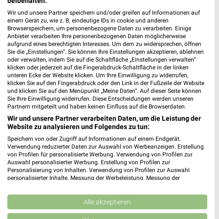
beibehalten.
dm Aue-Bad Schlema
Wir und unsere Partner speichern und/oder greifen auf Informationen auf
Wettinerstraße 4
einem Gerät zu, wie z. B. eindeutige IDs in cookie und anderen
08280 Aue-Bad Schlema
Browserspeichern, um personenbezogene Daten zu verarbeiten. Einige
❯
Anbieter verarbeiten Ihre personenbezogenen Daten möglicherweise
Heute 08:30 - 20:00 Uhr |
Geöffnet
aufgrund eines berechtigten Interesses. Um dem zu widersprechen, öffnen
Sie die „Einstellungen“. Sie können Ihre Einstellungen akzeptieren, ablehnen
220,60 km
oder verwalten, indem Sie auf die Schaltfläche „Einstellungen verwalten“
klicken oder jederzeit auf die Fingerabdruck-Schaltfläche in der linken
unteren Ecke der Website klicken. Um Ihre Einwilligung zu widerrufen,
klicken Sie auf den Fingerabdruck oder den Link in der Fußzeile der Website
dm Greiz
und klicken Sie auf den Menüpunkt „Meine Daten“. Auf dieser Seite können
Puschkinplatz 10-14
Sie Ihre Einwilligung widerrufen. Diese Entscheidungen werden unseren
Partnern mitgeteilt und haben keinen Einfluss auf die Browserdaten.
07973 Greiz
❯
Wir und unsere Partner verarbeiten Daten, um die Leistung der
Heute 08:00 - 18:30 Uhr |
Geöffnet
Website zu analysieren und Folgendes zu tun:
223,27 km
Speichern von oder Zugriff auf Informationen auf einem Endgerät.
Verwendung reduzierter Daten zur Auswahl von Werbeanzeigen. Erstellung
von Profilen für personalisierte Werbung. Verwendung von Profilen zur
Auswahl personalisierter Werbung. Erstellung von Profilen zur
dm Lauter-Bernsbach
Personalisierung von Inhalten. Verwendung von Profilen zur Auswahl
personalisierter Inhalte. Messung der Werbeleistung. Messung der
Staatsstraße 31
Performance von Inhalten. Analyse von Zielgruppen durch Statistiken oder
08315 Lauter-Bernsbach
❯
Kombinationen von Daten aus verschiedenen Quellen. Entwicklung und
Verbesserung der Angebote. Verwendung reduzierter Daten zur Auswahl
Alle akzeptieren
Heute 08:00 - 20:00 Uhr |
Geöffnet
von Inhalten.
Daten können außerhalb der Europäischen Union weitergegeben und in die