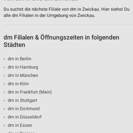
personalisierter Inhalte
Du suchst die nächste Filiale von dm in Zwickau. Hier siehst Du
alle dm Filialen in der Umgebung von Zwickau.
Messung der Werbeleistung
Messung der Performance von Inhalten
dm Filialen & Öffnungszeiten in folgenden
Analyse von Zielgruppen durch Statistiken oder
Städten
Kombinationen von Daten aus verschiedenen
Quellen
›
dm in Berlin
Entwicklung und Verbesserung der Angebote
›
dm in Hamburg
›
dm in München
Verwendung reduzierter Daten zur Auswahl von
Inhalten
›
dm in Köln
IAB-Besonderheiten:
›
dm in Frankfurt (Main)
Verwendung genauer Standortdaten
›
dm in Stuttgart
›
dm in Dortmund
Geräte anhand von aktiv angeforderten
›
dm in Düsseldorf
Informationen identifizieren
›
dm in Essen
Nicht-IAB-Verarbeitungszwecke: