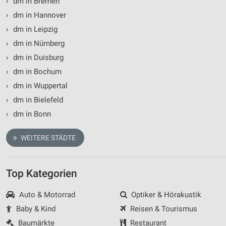
›
dm in Bremen
Notwendig
›
dm in Hannover
Performance
›
dm in Leipzig
›
dm in Nürnberg
Funktional
›
dm in Duisburg
Werbung
›
dm in Bochum
›
dm in Wuppertal
›
dm in Bielefeld
›
dm in Bonn
WEITERE STÄDTE
Top Kategorien
Auto & Motorrad
Optiker & Hörakustik
Baby & Kind
Reisen & Tourismus
Baumärkte
Restaurant