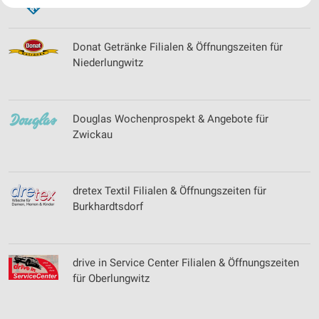
Ihre Einwilligung und die cookie Richtlinie gelten ausschließlich für diese
Website/App.
Partnerliste anzeigen (1 IAB-Anbieter)
Donat Getränke Filialen & Öffnungszeiten für
Wir nutzen Ihre Daten für folgende Zwecke:
Niederlungwitz
IAB-Verarbeitungszwecke:
Speichern von oder Zugriff auf Informationen
auf einem Endgerät
Douglas Wochenprospekt & Angebote für
Verwendung reduzierter Daten zur Auswahl von
Zwickau
Werbeanzeigen
Erstellung von Profilen für personalisierte
Werbung
dretex Textil Filialen & Öffnungszeiten für
Burkhardtsdorf
Verwendung von Profilen zur Auswahl
personalisierter Werbung
Erstellung von Profilen zur Personalisierung
drive in Service Center Filialen & Öffnungszeiten
von Inhalten
für Oberlungwitz
Verwendung von Profilen zur Auswahl
personalisierter Inhalte