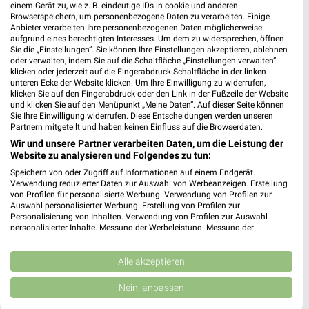
Die Vogelvilla Prospekte und Angebote für
einem Gerät zu, wie z. B. eindeutige IDs in cookie und anderen
Browserspeichern, um personenbezogene Daten zu verarbeiten. Einige
Zwickau
Anbieter verarbeiten Ihre personenbezogenen Daten möglicherweise
aufgrund eines berechtigten Interesses. Um dem zu widersprechen, öffnen
Sie die „Einstellungen“. Sie können Ihre Einstellungen akzeptieren, ablehnen
oder verwalten, indem Sie auf die Schaltfläche „Einstellungen verwalten“
klicken oder jederzeit auf die Fingerabdruck-Schaltfläche in der linken
diska Prospekt der Woche für Zwickau
unteren Ecke der Website klicken. Um Ihre Einwilligung zu widerrufen,
klicken Sie auf den Fingerabdruck oder den Link in der Fußzeile der Website
und klicken Sie auf den Menüpunkt „Meine Daten“. Auf dieser Seite können
Sie Ihre Einwilligung widerrufen. Diese Entscheidungen werden unseren
Partnern mitgeteilt und haben keinen Einfluss auf die Browserdaten.
Wir und unsere Partner verarbeiten Daten, um die Leistung der
dm Wochenprospekt & Angebote für Zwickau
Website zu analysieren und Folgendes zu tun:
Speichern von oder Zugriff auf Informationen auf einem Endgerät.
Verwendung reduzierter Daten zur Auswahl von Werbeanzeigen. Erstellung
von Profilen für personalisierte Werbung. Verwendung von Profilen zur
Auswahl personalisierter Werbung. Erstellung von Profilen zur
DocMorris Prospekte und Angebote
Personalisierung von Inhalten. Verwendung von Profilen zur Auswahl
personalisierter Inhalte. Messung der Werbeleistung. Messung der
Performance von Inhalten. Analyse von Zielgruppen durch Statistiken oder
Kombinationen von Daten aus verschiedenen Quellen. Entwicklung und
Verbesserung der Angebote. Verwendung reduzierter Daten zur Auswahl
Alle akzeptieren
von Inhalten.
Daten können außerhalb der Europäischen Union weitergegeben und in die
Domino's Pizza Filialen & Öffnungszeiten für
Nein, anpassen
USA gesendet werden.
Zwickau