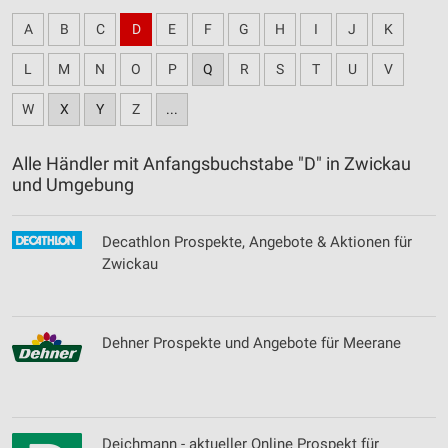
A
B
C
D
E
F
G
H
I
J
K
L
M
N
O
P
Q
R
S
T
U
V
W
X
Y
Z
...
Alle Händler mit Anfangsbuchstabe "D" in Zwickau
und Umgebung
Decathlon Prospekte, Angebote & Aktionen für
Zwickau
Dehner Prospekte und Angebote für Meerane
Deichmann - aktueller Online Prospekt für